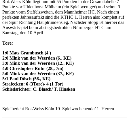
Rot-Weiss Köln liegt nun mit 55 Punkten in der Gesamttabelle 7
Punkte vor Uhlenhorst Mülheim (ein Spiel weniger) und schon 9
Punkte vorm Staffelzweiten, dem Mannheimer HC. Nach einem
perfekten Jahresauftakt sind die KTHC 1. Herren also komplett auf
der Spur Richtung Hauptrundensieg. Nächster Stopp ist hierbei das
Auswärtsspiel beim abstiegsbedrohten Nürnberger HTC am
Samstag, den 10.April.
Tore:
1:0 Mats Grambusch (4.)
2:0 Mink van der Weerden (6., KE)
3:0 Mink van der Weerden (12., KE)
4:0 Christopher Rühr (28., 7m)
5:0 Mink van der Weerden (37., KE)
5:1 Paul Dösch (56., KE)
Strafecken: 6 (3Tore)- 4 (1 Tor)
Schiedsrichter: C. Blasch/ T. Hinsken
Spielbericht Rot-Weiss Köln 19. Spielwochenende/ 1. Herren