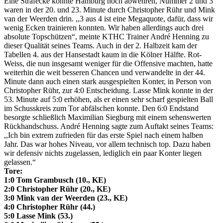
Eine Strafecke konnte Hamburg noch abwehren, Nummer 2 und 3
waren in der 20. und 23. Minute durch Christopher Rühr und Mink
van der Weerden drin. ,,3 aus 4 ist eine Megaquote, dafür, dass wir
wenig Ecken trainieren konnten. Wir haben allerdings auch drei
absolute Topschützen“, meinte KTHC Trainer André Henning zu
dieser Qualität seines Teams. Auch in der 2. Halbzeit kam der
Tabellen 4. aus der Hansestadt kaum in die Kölner Hälfte. Rot-
Weiss, die nun insgesamt weniger für die Offensive machten, hatte
weiterhin die weit besseren Chancen und verwandelte in der 44.
Minute dann auch einen stark ausgespielten Konter, in Person von
Christopher Rühr, zur 4:0 Entscheidung. Lasse Mink konnte in der
53. Minute auf 5:0 erhöhen, als er einen sehr scharf gespielten Ball
im Schusskreis zum Tor abfälschen konnte. Den 6:0 Endstand
besorgte schließlich Maximilian Siegburg mit einem sehenswerten
Rückhandschuss. André Henning sagte zum Auftakt seines Teams:
,,Ich bin extrem zufrieden für das erste Spiel nach einem halben
Jahr. Das war hohes Niveau, vor allem technisch top. Dazu haben
wir defensiv nichts zugelassen, lediglich ein paar Konter liegen
gelassen.“
Tore:
1:0 Tom Grambusch (10., KE)
2:0 Christopher Rühr (20., KE)
3:0 Mink van der Weerden (23., KE)
4:0 Christopher Rühr (44.)
5:0 Lasse Mink (53.)