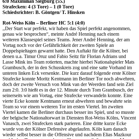
6:0 Maximilian Siegburg (55.)
Strafecken: 4 (3 Tore) – 1 (0 Tore)
Schiedsrichter: B. Göntgen/ T. Hinsken
Rot-Weiss Köln – Berliner HC 5:1 (4:0)
,,Der Start war perfekt, wir haben das Spiel perfekt angenommen,
genau wie besprochen“, meinte André Henning nach einem
weiteren Klassespiel seines Teams. Jener André Henning, der am
Vortag noch vor der Gefährlichkeit der zweiten Spiele an
Doppelspieltagen gewarnt hatte. Den Auftakt für die Kölner, bei
denen u.a. Timur Oruz und Fabio Seitz für Florian Adrians und
Lasse Mink ins Team rotierten, machte hierbei Nationalspieler Mats
Grambusch, der in den Schusskreis zog und eine satte Vorhand im
unteren linken Eck versenkte. Die kurz darauf folgende erste Kölner
Strafecke konnte Moritz Kentmann im Berliner Tor noch abwehren,
doch der zweite Versuch von Mink van der Weerden fand sein Ziel
zum 2:0. 3:0 hießt es in der 12. Minute durch Tom Grambusch, der
seinerseits wie am Vortag, eine Strafecke verwandeln konnte. Eine
vierte Ecke konnte Kentmann erneut abwehren und bewahrte sein
Team so vor einem weiteren Tor im ersten Viertel. Im zweiten
Viertel kamen die Berliner durchaus besser ins Spiel, und so musste
der belgische Nationaltorwart in Diensten Rot-Weiss Kölns, Vincent
Vanasch, zwei Strafecken stark parieren. Eine dritte kurze Ecke
wurde von der Kölner Defensive abgelaufen. Köln kam danach
wieder selbst besser in die Offensive und nachdem Elias Mazkour