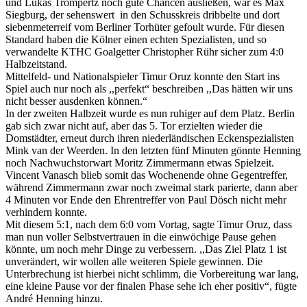
und Lukas Trompertz noch gute Chancen ausließen, war es Max
Siegburg, der sehenswert in den Schusskreis dribbelte und dort
siebenmeterreif vom Berliner Torhüter gefoult wurde. Für diesen
Standard haben die Kölner einen echten Spezialisten, und so
verwandelte KTHC Goalgetter Christopher Rühr sicher zum 4:0
Halbzeitstand.
Mittelfeld- und Nationalspieler Timur Oruz konnte den Start ins
Spiel auch nur noch als ,,perfekt“ beschreiben ,,Das hätten wir uns
nicht besser ausdenken können.“
In der zweiten Halbzeit wurde es nun ruhiger auf dem Platz. Berlin
gab sich zwar nicht auf, aber das 5. Tor erzielten wieder die
Domstädter, erneut durch ihren niederländischen Eckenspezialisten
Mink van der Weerden. In den letzten fünf Minuten gönnte Henning
noch Nachwuchstorwart Moritz Zimmermann etwas Spielzeit.
Vincent Vanasch blieb somit das Wochenende ohne Gegentreffer,
während Zimmermann zwar noch zweimal stark parierte, dann aber
4 Minuten vor Ende den Ehrentreffer von Paul Dösch nicht mehr
verhindern konnte.
Mit diesem 5:1, nach dem 6:0 vom Vortag, sagte Timur Oruz, dass
man nun voller Selbstvertrauen in die einwöchige Pause gehen
könnte, um noch mehr Dinge zu verbessern. ,,Das Ziel Platz 1 ist
unverändert, wir wollen alle weiteren Spiele gewinnen. Die
Unterbrechung ist hierbei nicht schlimm, die Vorbereitung war lang,
eine kleine Pause vor der finalen Phase sehe ich eher positiv“, fügte
André Henning hinzu.