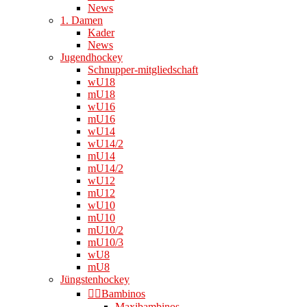
News
1. Damen
Kader
News
Jugendhockey
Schnupper-mitgliedschaft
wU18
mU18
wU16
mU16
wU14
wU14/2
mU14
mU14/2
wU12
mU12
wU10
mU10
mU10/2
mU10/3
wU8
mU8
Jüngstenhockey
👉🏻Bambinos
Maxibambinos