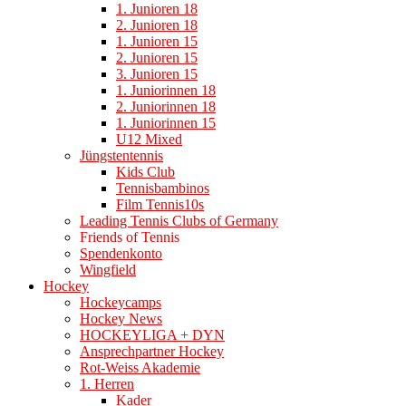
1. Junioren 18
2. Junioren 18
1. Junioren 15
2. Junioren 15
3. Junioren 15
1. Juniorinnen 18
2. Juniorinnen 18
1. Juniorinnen 15
U12 Mixed
Jüngstentennis
Kids Club
Tennisbambinos
Film Tennis10s
Leading Tennis Clubs of Germany
Friends of Tennis
Spendenkonto
Wingfield
Hockey
Hockeycamps
Hockey News
HOCKEYLIGA + DYN
Ansprechpartner Hockey
Rot-Weiss Akademie
1. Herren
Kader