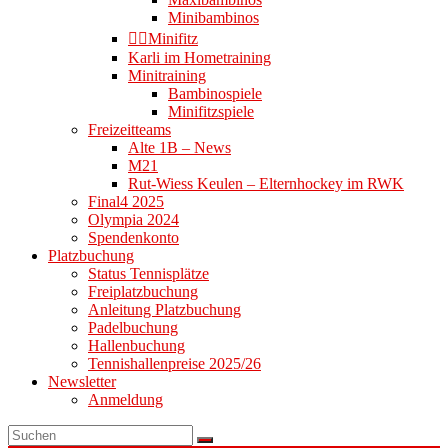
Minibambinos
👉🏻Minifitz
Karli im Hometraining
Minitraining
Bambinospiele
Minifitzspiele
Freizeitteams
Alte 1B – News
M21
Rut-Wiess Keulen – Elternhockey im RWK
Final4 2025
Olympia 2024
Spendenkonto
Platzbuchung
Status Tennisplätze
Freiplatzbuchung
Anleitung Platzbuchung
Padelbuchung
Hallenbuchung
Tennishallenpreise 2025/26
Newsletter
Anmeldung