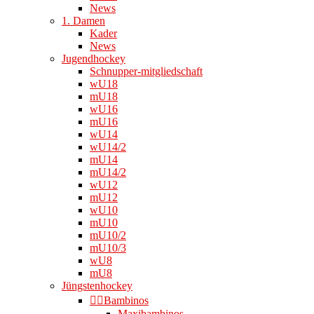
News
1. Damen
Kader
News
Jugendhockey
Schnupper-mitgliedschaft
wU18
mU18
wU16
mU16
wU14
wU14/2
mU14
mU14/2
wU12
mU12
wU10
mU10
mU10/2
mU10/3
wU8
mU8
Jüngstenhockey
👉🏻Bambinos
Maxibambinos