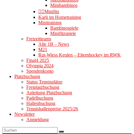
Minibambinos
👉🏻Minifitz
Karli im Hometraining
Minitraining
Bambinospiele
Minifitzspiele
Freizeitteams
Alte 1B – News
M21
Rut-Wiess Keulen – Elternhockey im RWK
Final4 2025
Olympia 2024
Spendenkonto
Platzbuchung
Status Tennisplätze
Freiplatzbuchung
Anleitung Platzbuchung
Padelbuchung
Hallenbuchung
Tennishallenpreise 2025/26
Newsletter
Anmeldung