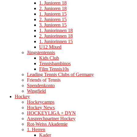
1. Junioren 18
2. Junioren 18
1. Junioren 15
2. Junioren 15
3. Junioren 15
1. Juniorinnen 18
2. Juniorinnen 18
1. Juniorinnen 15
U12 Mixed
Jüngstentennis
Kids Club
Tennisbambinos
Film Tennis10s
Leading Tennis Clubs of Germany
Friends of Tennis
Spendenkonto
Wingfield
Hockey
Hockeycamps
Hockey News
HOCKEYLIGA + DYN
Ansprechpartner Hockey
Rot-Weiss Akademie
1. Herren
Kader