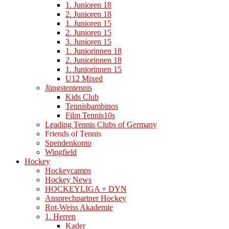
1. Junioren 18
2. Junioren 18
1. Junioren 15
2. Junioren 15
3. Junioren 15
1. Juniorinnen 18
2. Juniorinnen 18
1. Juniorinnen 15
U12 Mixed
Jüngstentennis
Kids Club
Tennisbambinos
Film Tennis10s
Leading Tennis Clubs of Germany
Friends of Tennis
Spendenkonto
Wingfield
Hockey
Hockeycamps
Hockey News
HOCKEYLIGA + DYN
Ansprechpartner Hockey
Rot-Weiss Akademie
1. Herren
Kader