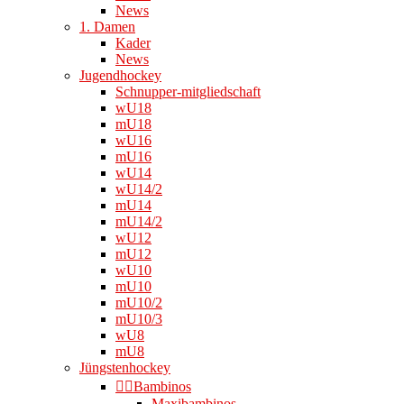
News
1. Damen
Kader
News
Jugendhockey
Schnupper-mitgliedschaft
wU18
mU18
wU16
mU16
wU14
wU14/2
mU14
mU14/2
wU12
mU12
wU10
mU10
mU10/2
mU10/3
wU8
mU8
Jüngstenhockey
👉🏻Bambinos
Maxibambinos