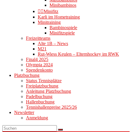
Minibambinos
👉🏻Minifitz
Karli im Hometraining
Minitraining
Bambinospiele
Minifitzspiele
Freizeitteams
Alte 1B – News
M21
Rut-Wiess Keulen – Elternhockey im RWK
Final4 2025
Olympia 2024
Spendenkonto
Platzbuchung
Status Tennisplätze
Freiplatzbuchung
Anleitung Platzbuchung
Padelbuchung
Hallenbuchung
Tennishallenpreise 2025/26
Newsletter
Anmeldung