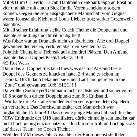
Mit 9:11 im CT verlor Lucah Dahlmann denkbar knapp an Position
vier und hätte mit einem Sieg für die Vorentscheidung sorgen
können. Gegen die sehr ausgeglichene Mannschaft vom Gegner
waren Konstantin Kiehl und Louis Lieberz trotz starker Gegenwehr
machtlos.
Mit all seiner Erfahrung stellte Coach Theine die Doppel auf und
machte seine Jungs nochmal richtig heiß!
Was folgte war an Dramatik nicht zu überbieten: Alle drei Doppel
gewannen den ersten, verloren aber den zweiten Satz.
Folglich Champions Tiebreak auf allen drei Plätzen. Den Anfang
machte das 3. Doppel Kiehl/Lieberz. 10:8
4:3 Rot Weiss
Dann das 2. Doppel Stecker/Thies was das mit Abstand beste
Doppel des Gegners zu knacken hatte. 2:4 stand es schon im
Tiebrak. Doch dann bekamen sie einen Lauf und gerieten in die
“Zone” und gewannen 10:6! SIEG!!!!
Da wollten Südmeyer/Dahlmann nicht nachstehen und sicherten mit
10:5 sogar den dritten Doppelpunkt zum 6:3 Endstand.
“Wir hatte drei Ausfälle von den ersten sechs gemeldeten Spielern
zu verkraften. Das Durchschnittsalter der Mannschaft war
unglaubliche 15 Jahre!!! Das so eine junge Mannschaft sich für die
NRW Endrunde der U18 qualifiziert, dürfte einmalig sein und ist gar
nicht hoch genug einzuschätzen.” “Ich bin sehr froh und richtig stolz
auf dieses Team”, so Coach Theine.
Weil der TVM dieses Jahr Ausrichter der Endrunde ist stellt der