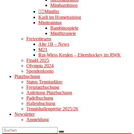
Minibambinos
👉🏻Minifitz
Karli im Hometraining
Minitraining
Bambinospiele
Minifitzspiele
Freizeitteams
Alte 1B – News
M21
Rut-Wiess Keulen – Elternhockey im RWK
Final4 2025
Olympia 2024
Spendenkonto
Platzbuchung
Status Tennisplätze
Freiplatzbuchung
Anleitung Platzbuchung
Padelbuchung
Hallenbuchung
Tennishallenpreise 2025/26
Newsletter
Anmeldung