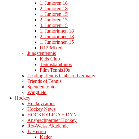
1. Junioren 18
2. Junioren 18
1. Junioren 15
2. Junioren 15
3. Junioren 15
1. Juniorinnen 18
2. Juniorinnen 18
1. Juniorinnen 15
U12 Mixed
Jüngstentennis
Kids Club
Tennisbambinos
Film Tennis10s
Leading Tennis Clubs of Germany
Friends of Tennis
Spendenkonto
Wingfield
Hockey
Hockeycamps
Hockey News
HOCKEYLIGA + DYN
Ansprechpartner Hockey
Rot-Weiss Akademie
1. Herren
Kader