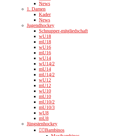
News
1. Damen
Kader
News
Jugendhockey
Schnupper-mitgliedschaft
wU18
mU18
wU16
mU16
wU14
wU14/2
mU14
mU14/2
wU12
mU12
wU10
mU10
mU10/2
mU10/3
wU8
mU8
Jüngstenhockey
👉🏻Bambinos
Maxibambinos