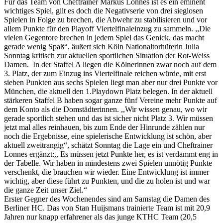
Für das Team von Cheftrainer Markus Lonnes ist es ein eminent
wichtiges Spiel, gilt es doch die Negativserie von drei sieglosen
Spielen in Folge zu brechen, die Abwehr zu stabilisieren und vor
allem Punkte für den Playoff Viertelfinaleinzug zu sammeln. ,,Die
vielen Gegentore brechen in jedem Spiel das Genick, das macht
gerade wenig Spaß“, äußert sich Köln Nationaltorhüterin Julia
Sonntag kritisch zur aktuellen sportlichen Situation der Rot-Weiss
Damen. In der Staffel A liegen die Kölnerinnen zwar noch auf dem
3. Platz, der zum Einzug ins Viertelfinale reichen würde, mit erst
sieben Punkten aus sechs Spielen liegt man aber nur drei Punkte vor
München, die aktuell den 1.Playdown Platz belegen. In der aktuell
stärkeren Staffel B haben sogar ganze fünf Vereine mehr Punkte auf
dem Konto als die Domstädterinnen. ,,Wir wissen genau, wo wir
gerade sportlich stehen und das ist sicher nicht Platz 3. Wir müssen
jetzt mal alles reinhauen, bis zum Ende der Hinrunde zählen nur
noch die Ergebnisse, eine spielerische Entwicklung ist schön, aber
aktuell zweitrangig“, schätzt Sonntag die Lage ein und Cheftrainer
Lonnes ergänzt:,, Es müssen jetzt Punkte her, es ist verdammt eng in
der Tabelle. Wir haben in mindestens zwei Spielen unnötig Punkte
verschenkt, die brauchen wir wieder. Eine Entwicklung ist immer
wichtig, aber diese führt zu Punkten, und die zu holen ist und war
die ganze Zeit unser Ziel.“
Erster Gegner des Wochenendes sind am Samstag die Damen des
Berliner HC. Das von Stan Huijsmans trainierte Team ist mit 20,9
Jahren nur knapp erfahrener als das junge KTHC Team (20,5