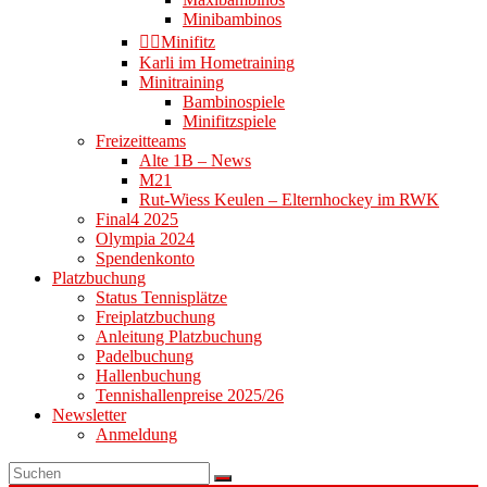
Minibambinos
👉🏻Minifitz
Karli im Hometraining
Minitraining
Bambinospiele
Minifitzspiele
Freizeitteams
Alte 1B – News
M21
Rut-Wiess Keulen – Elternhockey im RWK
Final4 2025
Olympia 2024
Spendenkonto
Platzbuchung
Status Tennisplätze
Freiplatzbuchung
Anleitung Platzbuchung
Padelbuchung
Hallenbuchung
Tennishallenpreise 2025/26
Newsletter
Anmeldung