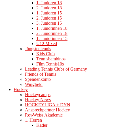
1. Junioren 18
2. Junioren 18
1. Junioren 15
2. Junioren 15
3. Junioren 15
1. Juniorinnen 18
2. Juniorinnen 18
1. Juniorinnen 15
U12 Mixed
Jüngstentennis
Kids Club
Tennisbambinos
Film Tennis10s
Leading Tennis Clubs of Germany
Friends of Tennis
Spendenkonto
Wingfield
Hockey
Hockeycamps
Hockey News
HOCKEYLIGA + DYN
Ansprechpartner Hockey
Rot-Weiss Akademie
1. Herren
Kader