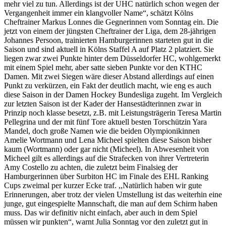
mehr viel zu tun. Allerdings ist der UHC natürlich schon wegen der
Vergangenheit immer ein klangvoller Name“, schätzt Kölns
Cheftrainer Markus Lonnes die Gegnerinnen vom Sonntag ein. Die
jetzt von einem der jüngsten Cheftrainer der Liga, dem 28-jährigen
Johannes Persoon, trainierten Hamburgerinnen starteten gut in die
Saison und sind aktuell in Kölns Staffel A auf Platz 2 platziert. Sie
liegen zwar zwei Punkte hinter dem Düsseldorfer HC, wohlgemerkt
mit einem Spiel mehr, aber satte sieben Punkte vor den KTHC
Damen. Mit zwei Siegen wäre dieser Abstand allerdings auf einen
Punkt zu verkürzen, ein Fakt der deutlich macht, wie eng es auch
diese Saison in der Damen Hockey Bundesliga zugeht. Im Vergleich
zur letzten Saison ist der Kader der Hansestädterinnen zwar in
Prinzip noch klasse besetzt, z.B. mit Leistungsträgerin Teresa Martin
Pellegrina und der mit fünf Tore aktuell besten Torschützin Yara
Mandel, doch große Namen wie die beiden Olympionikinnen
Amelie Wortmann und Lena Micheel spielten diese Saison bisher
kaum (Wortmann) oder gar nicht (Micheel). In Abwesenheit von
Micheel gilt es allerdings auf die Strafecken von ihrer Vertreterin
Amy Costello zu achten, die zuletzt beim Finalsieg der
Hamburgerinnen über Surbiton HC im Finale des EHL Ranking
Cups zweimal per kurzer Ecke traf. ,,Natürlich haben wir gute
Erinnerungen, aber trotz der vielen Umstellung ist das weiterhin eine
junge, gut eingespielte Mannschaft, die man auf dem Schirm haben
muss. Das wir definitiv nicht einfach, aber auch in dem Spiel
müssen wir punkten“, warnt Julia Sonntag vor den zuletzt gut in