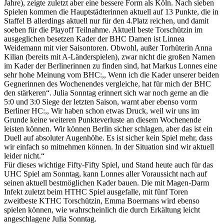
Jahre), zeigte zuletzt aber eine bessere Form als Köln. Nach sieben
Spielen kommen die Hauptstädterinnen aktuell auf 13 Punkte, die in
Staffel B allerdings aktuell nur für den 4.Platz reichen, und damit
soeben für die Playoff Teilnahme. Aktuell beste Torschützin im
ausgeglichen besetzen Kader der BHC Damen ist Linnea
Weidemann mit vier Saisontoren. Obwohl, außer Torhüterin Anna
Kilian (bereits mit A-Länderspielen), zwar nicht die großen Namen
im Kader der Berlinerinnen zu finden sind, hat Markus Lonnes eine
sehr hohe Meinung vom BHC:,, Wenn ich die Kader unserer beiden
Gegnerinnen des Wochenendes vergleiche, hat für mich der BHC
den stärkeren“. Julia Sonntag erinnert sich war noch gerne an die
5:0 und 3:0 Siege der letzten Saison, warnt aber ebenso vorm
Berliner HC:,, Wir haben schon etwas Druck, weil wir uns im
Grunde keine weiteren Punkteverluste an diesem Wochenende
leisten können. Wir können Berlin sicher schlagen, aber das ist ein
Duell auf absoluter Augenhöhe. Es ist sicher kein Spiel mehr, dass
wir einfach so mitnehmen können. In der Situation sind wir aktuell
leider nicht.“
Für dieses wichtige Fifty-Fifty Spiel, und Stand heute auch für das
UHC Spiel am Sonntag, kann Lonnes aller Voraussicht nach auf
seinen aktuell bestmöglichen Kader bauen. Die mit Magen-Darm
Infekt zuletzt beim HTHC Spiel ausgefalle, mit fünf Toren
zweitbeste KTHC Torschützin, Emma Boermans wird ebenso
spielen können, wie wahrscheinlich die durch Erkältung leicht
angeschlagene Julia Sonntag.