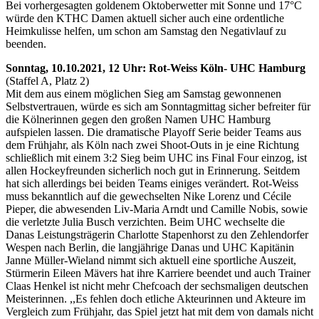
Bei vorhergesagten goldenem Oktoberwetter mit Sonne und 17°C
würde den KTHC Damen aktuell sicher auch eine ordentliche
Heimkulisse helfen, um schon am Samstag den Negativlauf zu
beenden.
Sonntag, 10.10.2021, 12 Uhr: Rot-Weiss Köln- UHC Hamburg
(Staffel A, Platz 2)
Mit dem aus einem möglichen Sieg am Samstag gewonnenen
Selbstvertrauen, würde es sich am Sonntagmittag sicher befreiter für
die Kölnerinnen gegen den großen Namen UHC Hamburg
aufspielen lassen. Die dramatische Playoff Serie beider Teams aus
dem Frühjahr, als Köln nach zwei Shoot-Outs in je eine Richtung
schließlich mit einem 3:2 Sieg beim UHC ins Final Four einzog, ist
allen Hockeyfreunden sicherlich noch gut in Erinnerung. Seitdem
hat sich allerdings bei beiden Teams einiges verändert. Rot-Weiss
muss bekanntlich auf die gewechselten Nike Lorenz und Cécile
Pieper, die abwesenden Liv-Maria Arndt und Camille Nobis, sowie
die verletzte Julia Busch verzichten. Beim UHC wechselte die
Danas Leistungsträgerin Charlotte Stapenhorst zu den Zehlendorfer
Wespen nach Berlin, die langjährige Danas und UHC Kapitänin
Janne Müller-Wieland nimmt sich aktuell eine sportliche Auszeit,
Stürmerin Eileen Mävers hat ihre Karriere beendet und auch Trainer
Claas Henkel ist nicht mehr Chefcoach der sechsmaligen deutschen
Meisterinnen. ,,Es fehlen doch etliche Akteurinnen und Akteure im
Vergleich zum Frühjahr, das Spiel jetzt hat mit dem von damals nicht