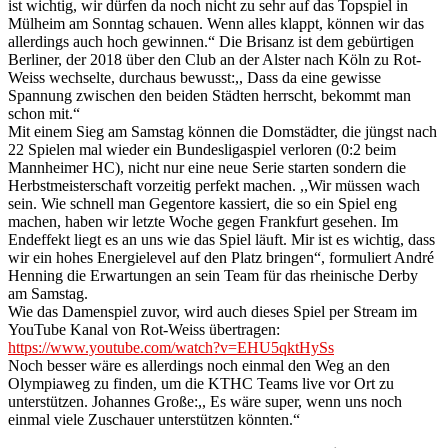
ist wichtig, wir dürfen da noch nicht zu sehr auf das Topspiel in
Mülheim am Sonntag schauen. Wenn alles klappt, können wir das
allerdings auch hoch gewinnen.“ Die Brisanz ist dem gebürtigen
Berliner, der 2018 über den Club an der Alster nach Köln zu Rot-
Weiss wechselte, durchaus bewusst:,, Dass da eine gewisse
Spannung zwischen den beiden Städten herrscht, bekommt man
schon mit.“
Mit einem Sieg am Samstag können die Domstädter, die jüngst nach
22 Spielen mal wieder ein Bundesligaspiel verloren (0:2 beim
Mannheimer HC), nicht nur eine neue Serie starten sondern die
Herbstmeisterschaft vorzeitig perfekt machen. ,,Wir müssen wach
sein. Wie schnell man Gegentore kassiert, die so ein Spiel eng
machen, haben wir letzte Woche gegen Frankfurt gesehen. Im
Endeffekt liegt es an uns wie das Spiel läuft. Mir ist es wichtig, dass
wir ein hohes Energielevel auf den Platz bringen“, formuliert André
Henning die Erwartungen an sein Team für das rheinische Derby
am Samstag.
Wie das Damenspiel zuvor, wird auch dieses Spiel per Stream im
YouTube Kanal von Rot-Weiss übertragen:
https://www.youtube.com/watch?v=EHU5qktHySs
Noch besser wäre es allerdings noch einmal den Weg an den
Olympiaweg zu finden, um die KTHC Teams live vor Ort zu
unterstützen. Johannes Große:,, Es wäre super, wenn uns noch
einmal viele Zuschauer unterstützen könnten.“