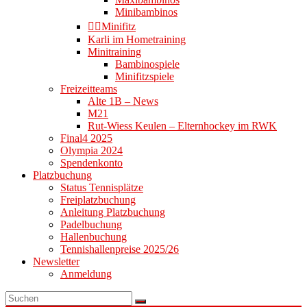
Minibambinos
👉🏻Minifitz
Karli im Hometraining
Minitraining
Bambinospiele
Minifitzspiele
Freizeitteams
Alte 1B – News
M21
Rut-Wiess Keulen – Elternhockey im RWK
Final4 2025
Olympia 2024
Spendenkonto
Platzbuchung
Status Tennisplätze
Freiplatzbuchung
Anleitung Platzbuchung
Padelbuchung
Hallenbuchung
Tennishallenpreise 2025/26
Newsletter
Anmeldung