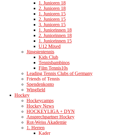
1. Junioren 18
2. Junioren 18
1. Junioren 15
2. Junioren 15
3. Junioren 15
1. Juniorinnen 18
2. Juniorinnen 18
1. Juniorinnen 15
U12 Mixed
Jüngstentennis
Kids Club
Tennisbambinos
Film Tennis10s
Leading Tennis Clubs of Germany
Friends of Tennis
Spendenkonto
Wingfield
Hockey
Hockeycamps
Hockey News
HOCKEYLIGA + DYN
Ansprechpartner Hockey
Rot-Weiss Akademie
1. Herren
Kader