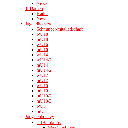
News
1. Damen
Kader
News
Jugendhockey
Schnupper-mitgliedschaft
wU18
mU18
wU16
mU16
wU14
wU14/2
mU14
mU14/2
wU12
mU12
wU10
mU10
mU10/2
mU10/3
wU8
mU8
Jüngstenhockey
👉🏻Bambinos
Maxibambinos