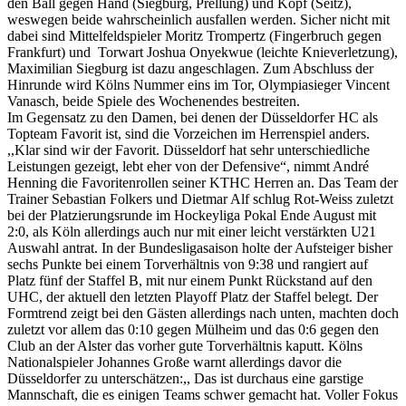
den Ball gegen Hand (Siegburg, Prellung) und Kopf (Seitz),
weswegen beide wahrscheinlich ausfallen werden. Sicher nicht mit
dabei sind Mittelfeldspieler Moritz Trompertz (Fingerbruch gegen
Frankfurt) und Torwart Joshua Onyekwue (leichte Knieverletzung),
Maximilian Siegburg ist dazu angeschlagen. Zum Abschluss der
Hinrunde wird Kölns Nummer eins im Tor, Olympiasieger Vincent
Vanasch, beide Spiele des Wochenendes bestreiten.
Im Gegensatz zu den Damen, bei denen der Düsseldorfer HC als
Topteam Favorit ist, sind die Vorzeichen im Herrenspiel anders.
,,Klar sind wir der Favorit. Düsseldorf hat sehr unterschiedliche
Leistungen gezeigt, lebt eher von der Defensive“, nimmt André
Henning die Favoritenrollen seiner KTHC Herren an. Das Team der
Trainer Sebastian Folkers und Dietmar Alf schlug Rot-Weiss zuletzt
bei der Platzierungsrunde im Hockeyliga Pokal Ende August mit
2:0, als Köln allerdings auch nur mit einer leicht verstärkten U21
Auswahl antrat. In der Bundesligasaison holte der Aufsteiger bisher
sechs Punkte bei einem Torverhältnis von 9:38 und rangiert auf
Platz fünf der Staffel B, mit nur einem Punkt Rückstand auf den
UHC, der aktuell den letzten Playoff Platz der Staffel belegt. Der
Formtrend zeigt bei den Gästen allerdings nach unten, machten doch
zuletzt vor allem das 0:10 gegen Mülheim und das 0:6 gegen den
Club an der Alster das vorher gute Torverhältnis kaputt. Kölns
Nationalspieler Johannes Große warnt allerdings davor die
Düsseldorfer zu unterschätzen:,, Das ist durchaus eine garstige
Mannschaft, die es einigen Teams schwer gemacht hat. Voller Fokus