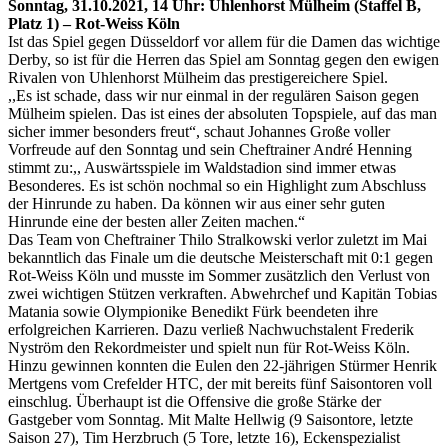
Sonntag, 31.10.2021, 14 Uhr: Uhlenhorst Mülheim (Staffel B,
Platz 1) – Rot-Weiss Köln
Ist das Spiel gegen Düsseldorf vor allem für die Damen das wichtige
Derby, so ist für die Herren das Spiel am Sonntag gegen den ewigen
Rivalen von Uhlenhorst Mülheim das prestigereichere Spiel.
,,Es ist schade, dass wir nur einmal in der regulären Saison gegen
Mülheim spielen. Das ist eines der absoluten Topspiele, auf das man
sicher immer besonders freut“, schaut Johannes Große voller
Vorfreude auf den Sonntag und sein Cheftrainer André Henning
stimmt zu:,, Auswärtsspiele im Waldstadion sind immer etwas
Besonderes. Es ist schön nochmal so ein Highlight zum Abschluss
der Hinrunde zu haben. Da können wir aus einer sehr guten
Hinrunde eine der besten aller Zeiten machen.“
Das Team von Cheftrainer Thilo Stralkowski verlor zuletzt im Mai
bekanntlich das Finale um die deutsche Meisterschaft mit 0:1 gegen
Rot-Weiss Köln und musste im Sommer zusätzlich den Verlust von
zwei wichtigen Stützen verkraften. Abwehrchef und Kapitän Tobias
Matania sowie Olympionike Benedikt Fürk beendeten ihre
erfolgreichen Karrieren. Dazu verließ Nachwuchstalent Frederik
Nyström den Rekordmeister und spielt nun für Rot-Weiss Köln.
Hinzu gewinnen konnten die Eulen den 22-jährigen Stürmer Henrik
Mertgens vom Crefelder HTC, der mit bereits fünf Saisontoren voll
einschlug. Überhaupt ist die Offensive die große Stärke der
Gastgeber vom Sonntag. Mit Malte Hellwig (9 Saisontore, letzte
Saison 27), Tim Herzbruch (5 Tore, letzte 16), Eckenspezialist