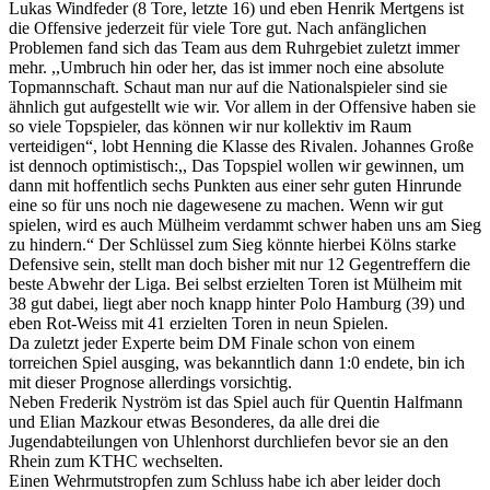
Lukas Windfeder (8 Tore, letzte 16) und eben Henrik Mertgens ist
die Offensive jederzeit für viele Tore gut. Nach anfänglichen
Problemen fand sich das Team aus dem Ruhrgebiet zuletzt immer
mehr. ,,Umbruch hin oder her, das ist immer noch eine absolute
Topmannschaft. Schaut man nur auf die Nationalspieler sind sie
ähnlich gut aufgestellt wie wir. Vor allem in der Offensive haben sie
so viele Topspieler, das können wir nur kollektiv im Raum
verteidigen“, lobt Henning die Klasse des Rivalen. Johannes Große
ist dennoch optimistisch:,, Das Topspiel wollen wir gewinnen, um
dann mit hoffentlich sechs Punkten aus einer sehr guten Hinrunde
eine so für uns noch nie dagewesene zu machen. Wenn wir gut
spielen, wird es auch Mülheim verdammt schwer haben uns am Sieg
zu hindern.“ Der Schlüssel zum Sieg könnte hierbei Kölns starke
Defensive sein, stellt man doch bisher mit nur 12 Gegentreffern die
beste Abwehr der Liga. Bei selbst erzielten Toren ist Mülheim mit
38 gut dabei, liegt aber noch knapp hinter Polo Hamburg (39) und
eben Rot-Weiss mit 41 erzielten Toren in neun Spielen.
Da zuletzt jeder Experte beim DM Finale schon von einem
torreichen Spiel ausging, was bekanntlich dann 1:0 endete, bin ich
mit dieser Prognose allerdings vorsichtig.
Neben Frederik Nyström ist das Spiel auch für Quentin Halfmann
und Elian Mazkour etwas Besonderes, da alle drei die
Jugendabteilungen von Uhlenhorst durchliefen bevor sie an den
Rhein zum KTHC wechselten.
Einen Wehrmutstropfen zum Schluss habe ich aber leider doch