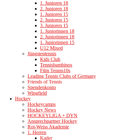
1. Junioren 18
2. Junioren 18
1. Junioren 15
2. Junioren 15
3. Junioren 15
1. Juniorinnen 18
2. Juniorinnen 18
1. Juniorinnen 15
U12 Mixed
Jüngstentennis
Kids Club
Tennisbambinos
Film Tennis10s
Leading Tennis Clubs of Germany
Friends of Tennis
Spendenkonto
Wingfield
Hockey
Hockeycamps
Hockey News
HOCKEYLIGA + DYN
Ansprechpartner Hockey
Rot-Weiss Akademie
1. Herren
Kader