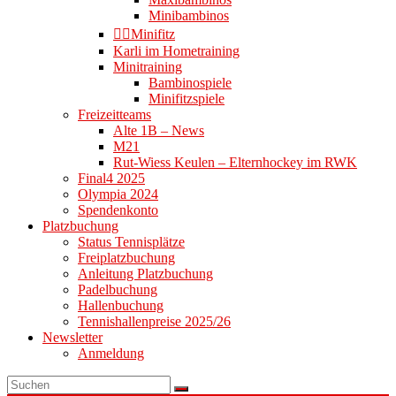
Minibambinos
👉🏻Minifitz
Karli im Hometraining
Minitraining
Bambinospiele
Minifitzspiele
Freizeitteams
Alte 1B – News
M21
Rut-Wiess Keulen – Elternhockey im RWK
Final4 2025
Olympia 2024
Spendenkonto
Platzbuchung
Status Tennisplätze
Freiplatzbuchung
Anleitung Platzbuchung
Padelbuchung
Hallenbuchung
Tennishallenpreise 2025/26
Newsletter
Anmeldung