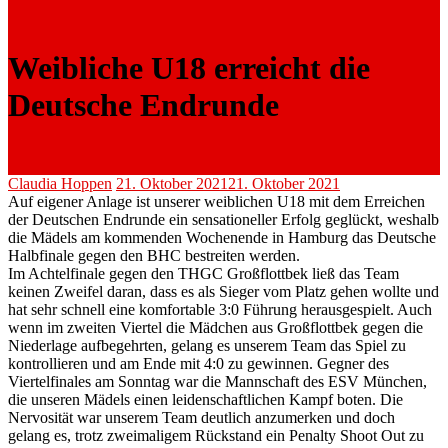
Weibliche U18 erreicht die
Deutsche Endrunde
Claudia Hoppen
21. Oktober 2021
21. Oktober 2021
Auf eigener Anlage ist unserer weiblichen U18 mit dem Erreichen
der Deutschen Endrunde ein sensationeller Erfolg geglückt, weshalb
die Mädels am kommenden Wochenende in Hamburg das Deutsche
Halbfinale gegen den BHC bestreiten werden.
Im Achtelfinale gegen den THGC Großflottbek ließ das Team
keinen Zweifel daran, dass es als Sieger vom Platz gehen wollte und
hat sehr schnell eine komfortable 3:0 Führung herausgespielt. Auch
wenn im zweiten Viertel die Mädchen aus Großflottbek gegen die
Niederlage aufbegehrten, gelang es unserem Team das Spiel zu
kontrollieren und am Ende mit 4:0 zu gewinnen. Gegner des
Viertelfinales am Sonntag war die Mannschaft des ESV München,
die unseren Mädels einen leidenschaftlichen Kampf boten. Die
Nervosität war unserem Team deutlich anzumerken und doch
gelang es, trotz zweimaligem Rückstand ein Penalty Shoot Out zu