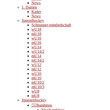
News
1. Damen
Kader
News
Jugendhockey
Schnupper-mitgliedschaft
wU18
mU18
wU16
mU16
wU14
wU14/2
mU14
mU14/2
wU12
mU12
wU10
mU10
mU10/2
mU10/3
wU8
mU8
Jüngstenhockey
👉🏻Bambinos
Maxibambinos