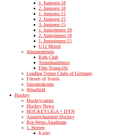
1. Junioren 18
2. Junioren 18
1. Junioren 15
2. Junioren 15
3. Junioren 15
1. Juniorinnen 18
2. Juniorinnen 18
1. Juniorinnen 15
U12 Mixed
Jüngstentennis
Kids Club
Tennisbambinos
Film Tennis10s
Leading Tennis Clubs of Germany
Friends of Tennis
Spendenkonto
Wingfield
Hockey
Hockeycamps
Hockey News
HOCKEYLIGA + DYN
Ansprechpartner Hockey
Rot-Weiss Akademie
1. Herren
Kader