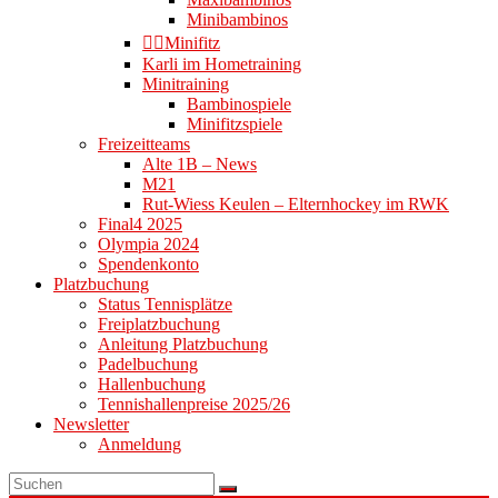
Minibambinos
👉🏻Minifitz
Karli im Hometraining
Minitraining
Bambinospiele
Minifitzspiele
Freizeitteams
Alte 1B – News
M21
Rut-Wiess Keulen – Elternhockey im RWK
Final4 2025
Olympia 2024
Spendenkonto
Platzbuchung
Status Tennisplätze
Freiplatzbuchung
Anleitung Platzbuchung
Padelbuchung
Hallenbuchung
Tennishallenpreise 2025/26
Newsletter
Anmeldung