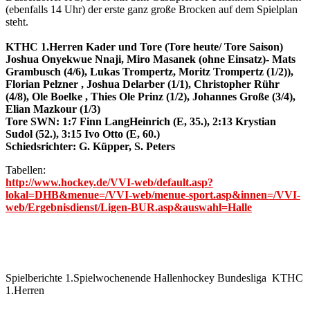
(ebenfalls 14 Uhr) der erste ganz große Brocken auf dem Spielplan
steht.
KTHC 1.Herren Kader und Tore (Tore heute/ Tore Saison)
Joshua Onyekwue Nnaji, Miro Masanek (ohne Einsatz)- Mats
Grambusch (4/6), Lukas Trompertz, Moritz Trompertz (1/2)),
Florian Pelzner , Joshua Delarber (1/1), Christopher Rühr
(4/8), Ole Boelke , Thies Ole Prinz (1/2), Johannes Große (3/4),
Elian Mazkour (1/3)
Tore SWN: 1:7 Finn LangHeinrich (E, 35.), 2:13 Krystian
Sudol (52.), 3:15 Ivo Otto (E, 60.)
Schiedsrichter: G. Küpper, S. Peters
Tabellen:
http://www.hockey.de/VVI-web/default.asp?
lokal=DHB&menue=/VVI-web/menue-sport.asp&innen=/VVI-
web/Ergebnisdienst/Ligen-BUR.asp&auswahl=Halle
Spielberichte 1.Spielwochenende Hallenhockey Bundesliga KTHC
1.Herren