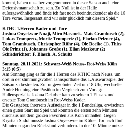
kommt, haben uns aber vorgenommen in dieser Saison auch eine
Defensivmannschaft zu sein. Zu Null ist in der Halle
außergewöhnlich und finde ich fast noch beeindruckender als die 16
Tore vorne. Insgesamt sind wir sehr glücklich mit diesem Spiel.“
KTHC 1.Herren Kader und Tore
Joshua Onyekwue Nnaji, Miro Masanek- Mats Grambusch (2),
Lukas Trompertz, Moritz Trompertz (1), Florian Pelzner (4),
Tom Grambusch, Christopher Rühr (4), Ole Boelke (1), Thies
Ole Prinz (1), Johannes Große (1), Elian Mazkour (2)
Schiedsrichter: F. Blasch, A. Schultz
Sonntag, 28.11.2021: Schwarz-Weiß Neuss- Rot-Weiss Köln
3:15 (0:5)
Am Sonntag ging es für die 1.Herren des KTHC nach Neuss, um
dort in der stimmungsvollen Jahnsporthalle das 1.Auswärtsspiel der
Saison zu bestreiten. Zur ungewohnten Zeit um 18 Uhr, wechselte
André Henning eine Position im Vergleich zum Vortag:
Hallenspezialist Joshua Delarber kam zu seinem 1.Einsatz und
ersetzte Tom Grambusch im Rot-Weiss Kader.
Die Gastgeber, ihrerseits Aufsteiger in die 1.Bundesliga, erwischten
einen guten Start ins Spiel und konnten die ersten zehn Minuten
durchaus mit dem großen Favoriten aus Köln mithalten. Gegen
Krystian Sudol musste Joshua Onyekwue im Kölner Tor nach fünf
Minuten sogar den Rückstand verhindern. In der 10. Minute nutzte