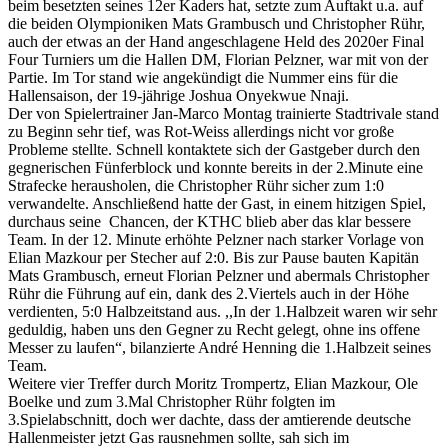
beim besetzten seines 12er Kaders hat, setzte zum Auftakt u.a. auf
die beiden Olympioniken Mats Grambusch und Christopher Rühr,
auch der etwas an der Hand angeschlagene Held des 2020er Final
Four Turniers um die Hallen DM, Florian Pelzner, war mit von der
Partie. Im Tor stand wie angekündigt die Nummer eins für die
Hallensaison, der 19-jährige Joshua Onyekwue Nnaji.
Der von Spielertrainer Jan-Marco Montag trainierte Stadtrivale stand
zu Beginn sehr tief, was Rot-Weiss allerdings nicht vor große
Probleme stellte. Schnell kontaktete sich der Gastgeber durch den
gegnerischen Fünferblock und konnte bereits in der 2.Minute eine
Strafecke herausholen, die Christopher Rühr sicher zum 1:0
verwandelte. Anschließend hatte der Gast, in einem hitzigen Spiel,
durchaus seine Chancen, der KTHC blieb aber das klar bessere
Team. In der 12. Minute erhöhte Pelzner nach starker Vorlage von
Elian Mazkour per Stecher auf 2:0. Bis zur Pause bauten Kapitän
Mats Grambusch, erneut Florian Pelzner und abermals Christopher
Rühr die Führung auf ein, dank des 2.Viertels auch in der Höhe
verdienten, 5:0 Halbzeitstand aus. ,,In der 1.Halbzeit waren wir sehr
geduldig, haben uns den Gegner zu Recht gelegt, ohne ins offene
Messer zu laufen“, bilanzierte André Henning die 1.Halbzeit seines
Team.
Weitere vier Treffer durch Moritz Trompertz, Elian Mazkour, Ole
Boelke und zum 3.Mal Christopher Rühr folgten im
3.Spielabschnitt, doch wer dachte, dass der amtierende deutsche
Hallenmeister jetzt Gas rausnehmen sollte, sah sich im