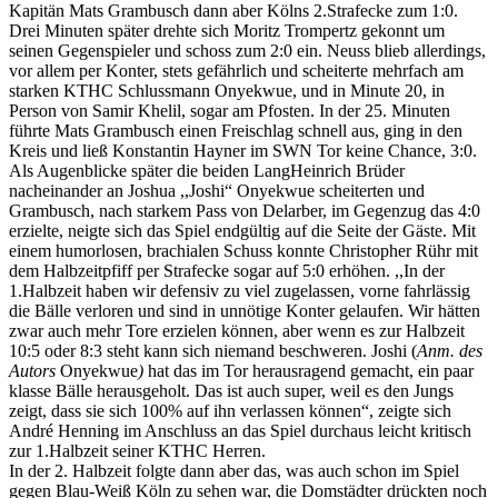
Kapitän Mats Grambusch dann aber Kölns 2.Strafecke zum 1:0.
Drei Minuten später drehte sich Moritz Trompertz gekonnt um
seinen Gegenspieler und schoss zum 2:0 ein. Neuss blieb allerdings,
vor allem per Konter, stets gefährlich und scheiterte mehrfach am
starken KTHC Schlussmann Onyekwue, und in Minute 20, in
Person von Samir Khelil, sogar am Pfosten. In der 25. Minuten
führte Mats Grambusch einen Freischlag schnell aus, ging in den
Kreis und ließ Konstantin Hayner im SWN Tor keine Chance, 3:0.
Als Augenblicke später die beiden LangHeinrich Brüder
nacheinander an Joshua ,,Joshi“ Onyekwue scheiterten und
Grambusch, nach starkem Pass von Delarber, im Gegenzug das 4:0
erzielte, neigte sich das Spiel endgültig auf die Seite der Gäste. Mit
einem humorlosen, brachialen Schuss konnte Christopher Rühr mit
dem Halbzeitpfiff per Strafecke sogar auf 5:0 erhöhen. ,,In der
1.Halbzeit haben wir defensiv zu viel zugelassen, vorne fahrlässig
die Bälle verloren und sind in unnötige Konter gelaufen. Wir hätten
zwar auch mehr Tore erzielen können, aber wenn es zur Halbzeit
10:5 oder 8:3 steht kann sich niemand beschweren. Joshi (
Anm. des
Autors
Onyekwue
)
hat das im Tor herausragend gemacht, ein paar
klasse Bälle herausgeholt. Das ist auch super, weil es den Jungs
zeigt, dass sie sich 100% auf ihn verlassen können“, zeigte sich
André Henning im Anschluss an das Spiel durchaus leicht kritisch
zur 1.Halbzeit seiner KTHC Herren.
In der 2. Halbzeit folgte dann aber das, was auch schon im Spiel
gegen Blau-Weiß Köln zu sehen war, die Domstädter drückten noch