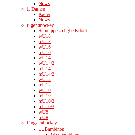
News
1. Damen
Kader
News
Jugendhockey
Schnupper-mitgliedschaft
wU18
mU18
wU16
mU16
wU14
wU14/2
mU14
mU14/2
wU12
mU12
wU10
mU10
mU10/2
mU10/3
wU8
mU8
Jüngstenhockey
👉🏻Bambinos
Maxibambinos