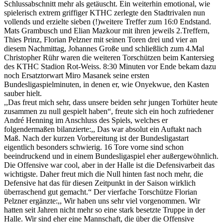
Schlussabschnitt mehr als getäuscht. Ein weiterhin emotional, wie
spielerisch extrem griffiger KTHC zerlegte den Stadtrivalen nun
vollends und erzielte sieben (!)weitere Treffer zum 16:0 Endstand.
Mats Grambusch und Elian Mazkour mit ihren jeweils 2.Treffern,
Thies Prinz, Florian Pelzner mit seinen Toren drei und vier an
diesem Nachmittag, Johannes Große und schließlich zum 4.Mal
Christopher Rühr waren die weiteren Torschützen beim Kantersieg
des KTHC Stadion Rot-Weiss. 8:30 Minuten vor Ende bekam dazu
noch Ersatztorwart Miro Masanek seine ersten
Bundesligaspielminuten, in denen er, wie Onyekwue, den Kasten
sauber hielt.
,,Das freut mich sehr, dass unsere beiden sehr jungen Torhüter heute
zusammen zu null gespielt haben“, freute sich ein hoch zufriedener
André Henning im Anschluss des Spiels, welches er
folgendermaßen bilanzierte:,, Das war absolut ein Auftakt nach
Maß. Nach der kurzen Vorbereitung ist der Bundesligastart
eigentlich besonders schwierig. 16 Tore vorne sind schon
beeindruckend und in einem Bundesligaspiel eher außergewöhnlich.
Die Offensive war cool, aber in der Halle ist die Defensivarbeit das
wichtigste. Daher freut mich die Null hinten fast noch mehr, die
Defensive hat das für diesen Zeitpunkt in der Saison wirklich
überraschend gut gemacht.“ Der vierfache Torschütze Florian
Pelzner ergänzte:,, Wir haben uns sehr viel vorgenommen. Wir
hatten seit Jahren nicht mehr so eine stark besetzte Truppe in der
Halle. Wir sind eher eine Mannschaft, die über die Offensive