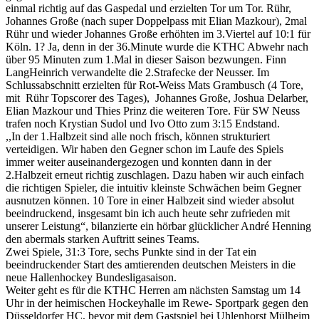
einmal richtig auf das Gaspedal und erzielten Tor um Tor. Rühr,
Johannes Große (nach super Doppelpass mit Elian Mazkour), 2mal
Rühr und wieder Johannes Große erhöhten im 3.Viertel auf 10:1 für
Köln. 1? Ja, denn in der 36.Minute wurde die KTHC Abwehr nach
über 95 Minuten zum 1.Mal in dieser Saison bezwungen. Finn
LangHeinrich verwandelte die 2.Strafecke der Neusser. Im
Schlussabschnitt erzielten für Rot-Weiss Mats Grambusch (4 Tore,
mit Rühr Topscorer des Tages), Johannes Große, Joshua Delarber,
Elian Mazkour und Thies Prinz die weiteren Tore. Für SW Neuss
trafen noch Krystian Sudol und Ivo Otto zum 3:15 Endstand.
,,In der 1.Halbzeit sind alle noch frisch, können strukturiert
verteidigen. Wir haben den Gegner schon im Laufe des Spiels
immer weiter auseinandergezogen und konnten dann in der
2.Halbzeit erneut richtig zuschlagen. Dazu haben wir auch einfach
die richtigen Spieler, die intuitiv kleinste Schwächen beim Gegner
ausnutzen können. 10 Tore in einer Halbzeit sind wieder absolut
beeindruckend, insgesamt bin ich auch heute sehr zufrieden mit
unserer Leistung“, bilanzierte ein hörbar glücklicher André Henning
den abermals starken Auftritt seines Teams.
Zwei Spiele, 31:3 Tore, sechs Punkte sind in der Tat ein
beeindruckender Start des amtierenden deutschen Meisters in die
neue Hallenhockey Bundesligasaison.
Weiter geht es für die KTHC Herren am nächsten Samstag um 14
Uhr in der heimischen Hockeyhalle im Rewe- Sportpark gegen den
Düsseldorfer HC, bevor mit dem Gastspiel bei Uhlenhorst Mülheim