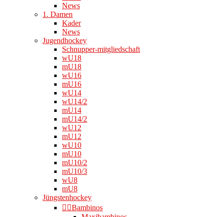
News
1. Damen
Kader
News
Jugendhockey
Schnupper-mitgliedschaft
wU18
mU18
wU16
mU16
wU14
wU14/2
mU14
mU14/2
wU12
mU12
wU10
mU10
mU10/2
mU10/3
wU8
mU8
Jüngstenhockey
👉🏻Bambinos
Maxibambinos