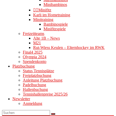
Minibambinos
👉🏻Minifitz
Karli im Hometraining
Minitraining
Bambinospiele
Minifitzspiele
Freizeitteams
Alte 1B – News
M21
Rut-Wiess Keulen – Elternhockey im RWK
Final4 2025
Olympia 2024
Spendenkonto
Platzbuchung
Status Tennisplätze
Freiplatzbuchung
Anleitung Platzbuchung
Padelbuchung
Hallenbuchung
Tennishallenpreise 2025/26
Newsletter
Anmeldung