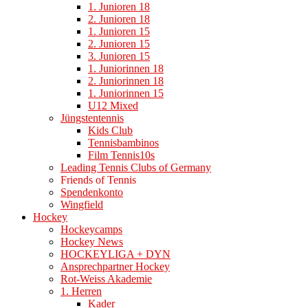
1. Junioren 18
2. Junioren 18
1. Junioren 15
2. Junioren 15
3. Junioren 15
1. Juniorinnen 18
2. Juniorinnen 18
1. Juniorinnen 15
U12 Mixed
Jüngstentennis
Kids Club
Tennisbambinos
Film Tennis10s
Leading Tennis Clubs of Germany
Friends of Tennis
Spendenkonto
Wingfield
Hockey
Hockeycamps
Hockey News
HOCKEYLIGA + DYN
Ansprechpartner Hockey
Rot-Weiss Akademie
1. Herren
Kader