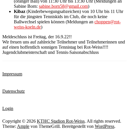
(oranger Ball) von 11:30 Uhr bis 13:30 Uhr (Meldungen an
Sabine Born:
sabine.born58@gmail.com
)
Kibaz
(Kinderbewegungsabzeichen) von 10 Uhr bis 11 Uhr
für die jüngsten Tenniskids im Club, die noch keine
Ballwechsel spielen können (Meldungen an
choppen@rot-
weiss-koeln.de
)
Meldeschluss ist Freitag, der 16.9.22!!
Wir freuen uns auf zahlreiche Teilnehmer und Teilnehmerinnen und
auf einen hoffentlich sonnigen Tennistag bei Rot-Weiss!!!!
Jugendclubmeisterschaft und Tennis-Saisonabschluss
Impressum
Datenschutz
Login
Copyright © 2026
KTHC Stadion Rot-Weiss
. All rights reserved.
Theme:
Ample
von ThemeGrill. Bereitgestellt von
WordPress
.