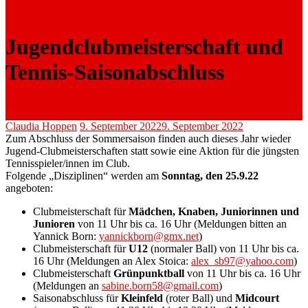
Jugendclubmeisterschaft und
Tennis-Saisonabschluss
Claudia Hoppen
9. September 2022
9. September 2022
Zum Abschluss der Sommersaison finden auch dieses Jahr wieder
Jugend-Clubmeisterschaften statt sowie eine Aktion für die jüngsten
Tennisspieler/innen im Club.
Folgende „Disziplinen“ werden am
Sonntag, den 25.9.22
angeboten:
Clubmeisterschaft für
Mädchen, Knaben, Juniorinnen und
Junioren
von 11 Uhr bis ca. 16 Uhr (Meldungen bitten an
Yannick Born:
yannickborn@gmx.net
)
Clubmeisterschaft für
U12
(normaler Ball)
von 11 Uhr bis ca.
16 Uhr (Meldungen an Alex Stoica:
alex_sb97@yahoo.com
)
Clubmeisterschaft
Grünpunktball
von 11 Uhr bis ca. 16 Uhr
(Meldungen an
sabine.born58@gmail.com
)
Saisonabschluss für
Kleinfeld
(roter Ball) und
Midcourt