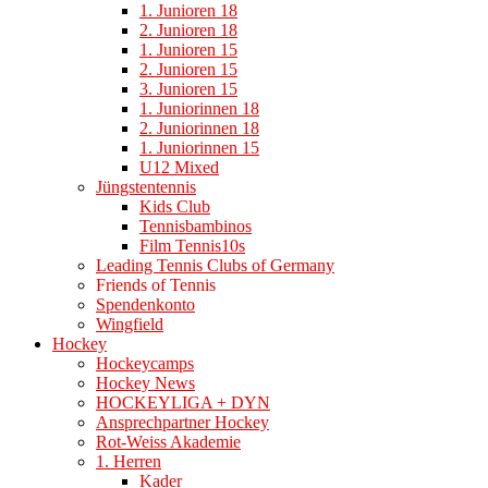
1. Junioren 18
2. Junioren 18
1. Junioren 15
2. Junioren 15
3. Junioren 15
1. Juniorinnen 18
2. Juniorinnen 18
1. Juniorinnen 15
U12 Mixed
Jüngstentennis
Kids Club
Tennisbambinos
Film Tennis10s
Leading Tennis Clubs of Germany
Friends of Tennis
Spendenkonto
Wingfield
Hockey
Hockeycamps
Hockey News
HOCKEYLIGA + DYN
Ansprechpartner Hockey
Rot-Weiss Akademie
1. Herren
Kader