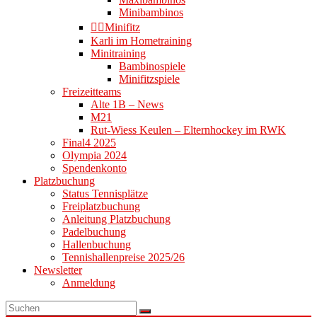
Minibambinos
👉🏻Minifitz
Karli im Hometraining
Minitraining
Bambinospiele
Minifitzspiele
Freizeitteams
Alte 1B – News
M21
Rut-Wiess Keulen – Elternhockey im RWK
Final4 2025
Olympia 2024
Spendenkonto
Platzbuchung
Status Tennisplätze
Freiplatzbuchung
Anleitung Platzbuchung
Padelbuchung
Hallenbuchung
Tennishallenpreise 2025/26
Newsletter
Anmeldung