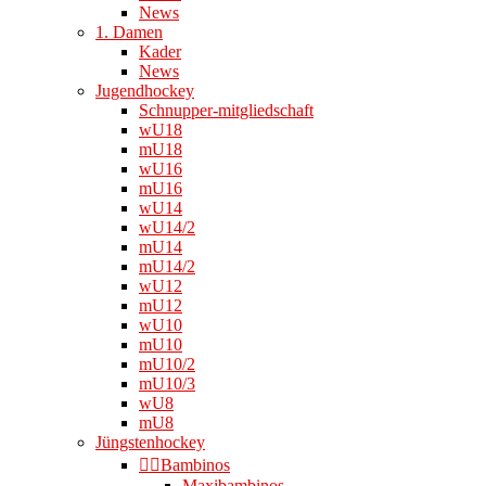
News
1. Damen
Kader
News
Jugendhockey
Schnupper-mitgliedschaft
wU18
mU18
wU16
mU16
wU14
wU14/2
mU14
mU14/2
wU12
mU12
wU10
mU10
mU10/2
mU10/3
wU8
mU8
Jüngstenhockey
👉🏻Bambinos
Maxibambinos