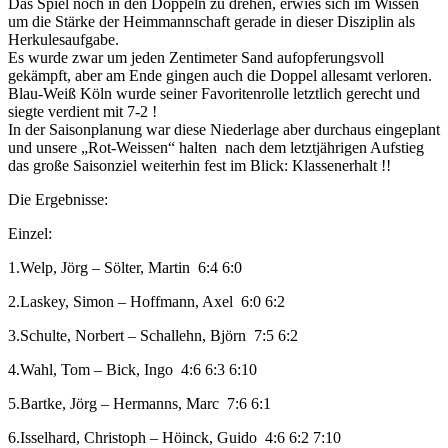
Das Spiel noch in den Doppeln zu drehen, erwies sich im Wissen
um die Stärke der Heimmannschaft gerade in dieser Disziplin als
Herkulesaufgabe.
Es wurde zwar um jeden Zentimeter Sand aufopferungsvoll
gekämpft, aber am Ende gingen auch die Doppel allesamt verloren.
Blau-Weiß Köln wurde seiner Favoritenrolle letztlich gerecht und
siegte verdient mit 7-2 !
In der Saisonplanung war diese Niederlage aber durchaus eingeplant
und unsere „Rot-Weissen“ halten nach dem letztjährigen Aufstieg
das große Saisonziel weiterhin fest im Blick: Klassenerhalt !!
Die Ergebnisse:
Einzel:
1.Welp, Jörg – Sölter, Martin 6:4 6:0
2.Laskey, Simon – Hoffmann, Axel 6:0 6:2
3.Schulte, Norbert – Schallehn, Björn 7:5 6:2
4.Wahl, Tom – Bick, Ingo 4:6 6:3 6:10
5.Bartke, Jörg – Hermanns, Marc 7:6 6:1
6.Isselhard, Christoph – Höinck, Guido 4:6 6:2 7:10