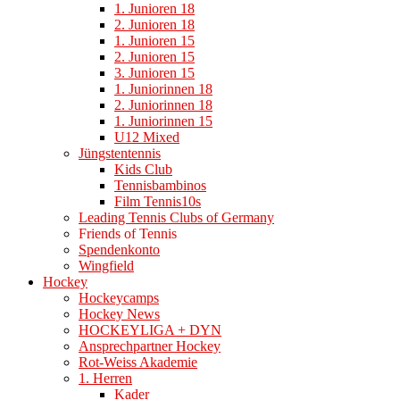
1. Junioren 18
2. Junioren 18
1. Junioren 15
2. Junioren 15
3. Junioren 15
1. Juniorinnen 18
2. Juniorinnen 18
1. Juniorinnen 15
U12 Mixed
Jüngstentennis
Kids Club
Tennisbambinos
Film Tennis10s
Leading Tennis Clubs of Germany
Friends of Tennis
Spendenkonto
Wingfield
Hockey
Hockeycamps
Hockey News
HOCKEYLIGA + DYN
Ansprechpartner Hockey
Rot-Weiss Akademie
1. Herren
Kader