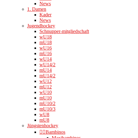
News
1. Damen
Kader
News
Jugendhockey
Schnupper-mitgliedschaft
wU18
mU18
wU16
mU16
wU14
wU14/2
mU14
mU14/2
wU12
mU12
wU10
mU10
mU10/2
mU10/3
wU8
mU8
Jüngstenhockey
👉🏻Bambinos
Maxibambinos