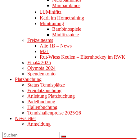
Minibambinos
👉🏻Minifitz
Karli im Hometraining
Minitraining
Bambinospiele
Minifitzspiele
Freizeitteams
Alte 1B – News
M21
Rut-Wiess Keulen – Elternhockey im RWK
Final4 2025
Olympia 2024
Spendenkonto
Platzbuchung
Status Tennisplätze
Freiplatzbuchung
Anleitung Platzbuchung
Padelbuchung
Hallenbuchung
Tennishallenpreise 2025/26
Newsletter
Anmeldung