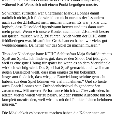
während Rot-Weiss sich mit einem Punkt begnügen musste.
So wirklich zufrieden war Cheftrainer Markus Lonnes damit
natürlich nicht:,,Ich finde wir hätten nicht nur aus der 1.sondern
auch aus der 2.Halbzeit mehr machen müssen. Es war ja klar und
logisch, dass Düsseldorf irgendwann kommt und uns dann auch
mehr presst. Wenn wir unsere Konter auch in der 2.Halbzeit besser
ausspielen, müssen wir 2, 3:0 führen. Auch wenn der DHC dann
feldüberlegen war, bis auf eine Großchancen haben wir vieles gut
weggenommen. Da hätten wir das Spiel zu machen müssen.“
Trotz der Niederlage hatte KTHC Schlussfrau Maja Sielaff durchaus
Spaß am Spiel:,, Ich finde es gut, dass es den Shoot-Out jetzt gibt,
weil es eine gute Übung für später ist, wenn es ab dem Viertelfinale
wirklich wichtig wird. Das Spiel hat Spaß gemacht, auch weil man
gegen Düsseldorf weiß, dass man einiges zu tun bekommt.
Insgesamt finde ich, dass wir gute Entwicklungsschritte gemacht
haben, aus dem Spiel können wir viel mitnehmen.“ Und so fasste
auch Coach Lonnes sein Zufriedenheitslevel folgendermaßen
zusammen:,, Mit unserer Performance bin ich zu 75% zufrieden, im
letzten Viertel waren wir zu passiv. Mit der Punkte Ausbeute bin ich
komplett unzufrieden, weil wir uns mit drei Punkten hätten belohnen
müssen.“
Die Möglichkeit es besser zu machen haben die Kölnerinnen am