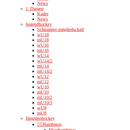
News
1. Damen
Kader
News
Jugendhockey
Schnupper-mitgliedschaft
wU18
mU18
wU16
mU16
wU14
wU14/2
mU14
mU14/2
wU12
mU12
wU10
mU10
mU10/2
mU10/3
wU8
mU8
Jüngstenhockey
👉🏻Bambinos
Maxibambinos