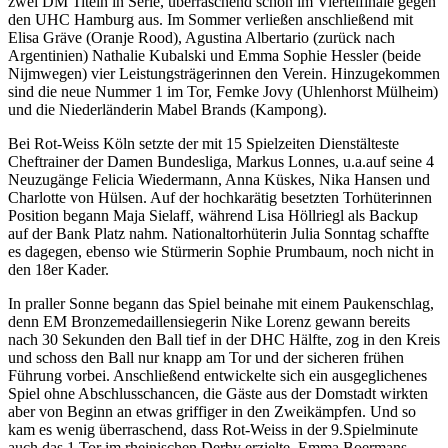
zwei DM Titeln in Serie, überraschend schon im Viertelfinale gegen
den UHC Hamburg aus. Im Sommer verließen anschließend mit
Elisa Gräve (Oranje Rood), Agustina Albertario (zurück nach
Argentinien) Nathalie Kubalski und Emma Sophie Hessler (beide
Nijmwegen) vier Leistungsträgerinnen den Verein. Hinzugekommen
sind die neue Nummer 1 im Tor, Femke Jovy (Uhlenhorst Mülheim)
und die Niederländerin Mabel Brands (Kampong).
Bei Rot-Weiss Köln setzte der mit 15 Spielzeiten Dienstälteste
Cheftrainer der Damen Bundesliga, Markus Lonnes, u.a.auf seine 4
Neuzugänge Felicia Wiedermann, Anna Küskes, Nika Hansen und
Charlotte von Hülsen. Auf der hochkarätig besetzten Torhüterinnen
Position begann Maja Sielaff, während Lisa Höllriegl als Backup
auf der Bank Platz nahm. Nationaltorhüterin Julia Sonntag schaffte
es dagegen, ebenso wie Stürmerin Sophie Prumbaum, noch nicht in
den 18er Kader.
In praller Sonne begann das Spiel beinahe mit einem Paukenschlag,
denn EM Bronzemedaillensiegerin Nike Lorenz gewann bereits
nach 30 Sekunden den Ball tief in der DHC Hälfte, zog in den Kreis
und schoss den Ball nur knapp am Tor und der sicheren frühen
Führung vorbei. Anschließend entwickelte sich ein ausgeglichenes
Spiel ohne Abschlusschancen, die Gäste aus der Domstadt wirkten
aber von Beginn an etwas griffiger in den Zweikämpfen. Und so
kam es wenig überraschend, dass Rot-Weiss in der 9.Spielminute
auch das 1.Tor im rheinischen Derby erzielte. Emma Boermans