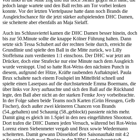
jedoch lange wartete und den Ball rechts am Tor vorbei lenken
konnte. Vor der letzten Viertelpause hatte dann noch Brands die
Ausgleichschance für die jetzt stärker aufspielenden DHC Damen,
sie scheiterte aber ebenfalls an Maja Sielaff.
Auch ins Schlussviertel kamen die DHC Damen besser hinein, doch
bis zur 50.Minute sollte die knappe Kölner Führung halten. Dann
setzte sich Tessa Schubert auf der rechten Seite durch, erreicht die
Grundlinie und spielte den Ball in die Mitte zurück, wo Lilly
Stoffelsma zum verdienten 1:1 einschoss. Der DHC war jetzt am
Drücker, doch eine Strafecke nur eine Minute nach dem Ausgleich
wurde verstoppt. Und so hatte Rot-Weiss den nächsten Punch in
diesem, aufgrund der Hitze, Kräfte raubenden Auftaktspiel. Paula
Brux schaltete nach einem Foulspiel im Mittelfeld schnell und
spielte einen Laserpass auf die durchstartende Emma Boermans, die
über links vor Jovy auftauchte und sich den Ball auf die Rückhand
legte, den Ball aber nicht an der starken Femke Jovy vorbeibrachte.
In der Folge sahen beide Teams noch Karten (Grün Heusgen, Gelb
Fischer), doch außer zwei kleineren Chancen von Brands
(54.,gehalten) und Schaunig (58.,geblockt) passierte nichts mehr.
Damit ging es gleich im 1.Spiel in den neu eingeführten Shootout.
Dort trafen die DHC Damen jeden Versuch, während bei Rot-Weiss
Lorenz einen Siebenmeter vergab und Brux sowie Wiedermann
scheiterten. Damit gewann Düsseldorf den Saisonauftakt mit 4:2
n.So.und behielt zwei Punkte in der NRW Landeshauptstadt,