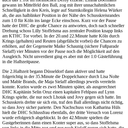
gewann im Mittelfeld den Ball, zog mit ihrer unnachahmlichen
Schnelligkeit in den Kreis, legte auf Sturmkollegin Helena Würker
ab, die aus halblinker Position in der Nähe des Schusskreisrandes
zum 1:0 für Köln ins lange Ecke einschoss. Kurz vor der Pause
hatte der DHC die große Chance zu antworten, doch nach schneller
Drehung schoss Lilly Stoffelsma aus zentraler Position knapp links
am KTHC Tor vorbei. In der 20.und 22.Minute hatte Köln durch
Krings (gehalten) und Reuten (abgefälscht vorbei) die Chancen zu
erhöhen, auf der Gegenseite Maike Schaunig (sichere Fußparade
Sielaff) vier Minuten vor der Pause noch die Möglichkeit auf den
Ausgleich. Nicht unverdient ging es aber mit der 1:0 Gästeführung
in die Halbzeitpause.
Die 2.Halbzeit begann Düsseldorf dann aktiver und hatte
folgerichtig in der 35.Minute die Doppelchance durch Lisa Nolte
und Mable Brands, die Maja Sielaff allerdings jeweils vereiteln
konnte. Kurios wurde es zwei Minuten später, als ausgerechnet
DHC Kapitänin Selin Oruz einen kapitalen Fehlpass auf Lynn
Krings spielte, die nur noch Lhotak und Jovy gegen sich hatte. Im
Schusskreis drehte sie sich ein, traf den Ball allerdings nicht richtig,
so dass Jovy sicher parierte. Den Nachschuss von Katharina Hüls
hielt die DHC Schlussfrau ebenfalls, der dritte Versuch von Lorenz
wurde erfolgreich abgeblockt. In der 42.Minute spielten die
Gastgeberinnen dann einen Konter super aus, so dass Stoffelsma
von links in die Mitte zog und nur noch Sielaff gegen sich hatte, die