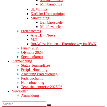
Minibambinos
👉🏻Minifitz
Karli im Hometraining
Minitraining
Bambinospiele
Minifitzspiele
Freizeitteams
Alte 1B – News
M21
Rut-Wiess Keulen – Elternhockey im RWK
Final4 2025
Olympia 2024
Spendenkonto
Platzbuchung
Status Tennisplätze
Freiplatzbuchung
Anleitung Platzbuchung
Padelbuchung
Hallenbuchung
Tennishallenpreise 2025/26
Newsletter
Anmeldung