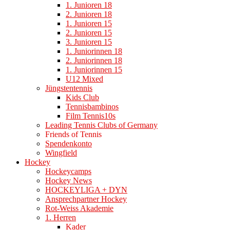
1. Junioren 18
2. Junioren 18
1. Junioren 15
2. Junioren 15
3. Junioren 15
1. Juniorinnen 18
2. Juniorinnen 18
1. Juniorinnen 15
U12 Mixed
Jüngstentennis
Kids Club
Tennisbambinos
Film Tennis10s
Leading Tennis Clubs of Germany
Friends of Tennis
Spendenkonto
Wingfield
Hockey
Hockeycamps
Hockey News
HOCKEYLIGA + DYN
Ansprechpartner Hockey
Rot-Weiss Akademie
1. Herren
Kader