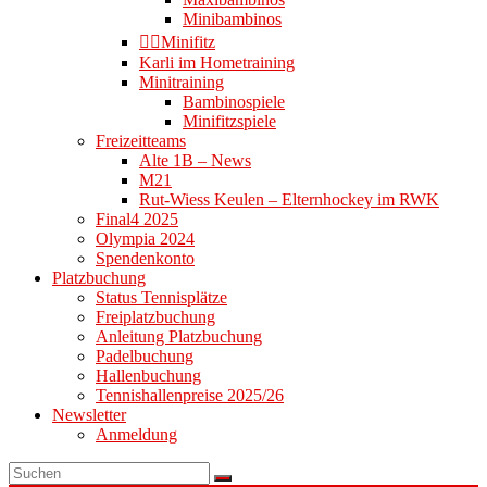
Minibambinos
👉🏻Minifitz
Karli im Hometraining
Minitraining
Bambinospiele
Minifitzspiele
Freizeitteams
Alte 1B – News
M21
Rut-Wiess Keulen – Elternhockey im RWK
Final4 2025
Olympia 2024
Spendenkonto
Platzbuchung
Status Tennisplätze
Freiplatzbuchung
Anleitung Platzbuchung
Padelbuchung
Hallenbuchung
Tennishallenpreise 2025/26
Newsletter
Anmeldung