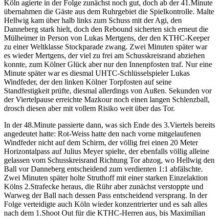
Köln agierte in der Folge zunächst noch gut, doch ab der 41.Minute
übernahmen die Gäste aus dem Ruhrgebiet die Spielkontrolle. Malte
Hellwig kam über halb links zum Schuss mit der Agi, den
Danneberg stark hielt, doch den Rebound sicherten sich erneut die
Mülheimer in Person von Lukas Mertgens, der den KTHC-Keeper
zu einer Weltklasse Stockparade zwang. Zwei Minuten später war
es wieder Mertgens, der viel zu frei am Schusskreisrand abziehen
konnte, zum Kölner Glück aber nur den Innenpfosten traf. Nur eine
Minute später war es diesmal UHTC-Schlüsselspieler Lukas
Windfeder, der den linken Kölner Torpfosten auf seine
Standfestigkeit prüfte, diesmal allerdings von Außen. Sekunden vor
der Viertelpause erreichte Mazkour noch einen langen Schlenzball,
drosch diesen aber mit vollem Risiko weit über das Tor.
In der 48.Minute passierte dann, was sich Ende des 3.Viertels bereits
angedeutet hatte: Rot-Weiss hatte den nach vorne mitgelaufenen
Windfeder nicht auf dem Schirm, der völlig frei einen 20 Meter
Horizontalpass auf Julius Meyer spielte, der ebenfalls völlig alleine
gelassen vom Schusskreisrand Richtung Tor abzog, wo Hellwig den
Ball vor Danneberg entscheidend zum verdienten 1:1 abfälschte.
Zwei Minuten später holte Struthoff mit einer starken Einzelaktion
Kölns 2.Strafecke heraus, die Rühr aber zunächst verstoppte und
Warweg der Ball nach dessen Pass entscheidend versprang. In der
Folge verteidigte auch Köln wieder konzentrierter und es sah alles
nach dem 1.Shoot Out für die KTHC-Herren aus, bis Maximilian