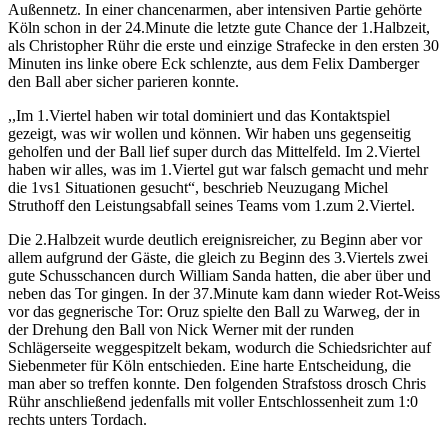
Außennetz. In einer chancenarmen, aber intensiven Partie gehörte
Köln schon in der 24.Minute die letzte gute Chance der 1.Halbzeit,
als Christopher Rühr die erste und einzige Strafecke in den ersten 30
Minuten ins linke obere Eck schlenzte, aus dem Felix Damberger
den Ball aber sicher parieren konnte.
,,Im 1.Viertel haben wir total dominiert und das Kontaktspiel
gezeigt, was wir wollen und können. Wir haben uns gegenseitig
geholfen und der Ball lief super durch das Mittelfeld. Im 2.Viertel
haben wir alles, was im 1.Viertel gut war falsch gemacht und mehr
die 1vs1 Situationen gesucht“, beschrieb Neuzugang Michel
Struthoff den Leistungsabfall seines Teams vom 1.zum 2.Viertel.
Die 2.Halbzeit wurde deutlich ereignisreicher, zu Beginn aber vor
allem aufgrund der Gäste, die gleich zu Beginn des 3.Viertels zwei
gute Schusschancen durch William Sanda hatten, die aber über und
neben das Tor gingen. In der 37.Minute kam dann wieder Rot-Weiss
vor das gegnerische Tor: Oruz spielte den Ball zu Warweg, der in
der Drehung den Ball von Nick Werner mit der runden
Schlägerseite weggespitzelt bekam, wodurch die Schiedsrichter auf
Siebenmeter für Köln entschieden. Eine harte Entscheidung, die
man aber so treffen konnte. Den folgenden Strafstoss drosch Chris
Rühr anschließend jedenfalls mit voller Entschlossenheit zum 1:0
rechts unters Tordach.