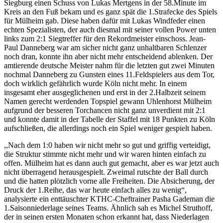
Siegburg einen Schuss von Lukas Mertgens in der 58.Minute im
Kreis an den Fuß bekam und es ganz spät die 1.Strafecke des Spiels
für Mülheim gab. Diese haben dafür mit Lukas Windfeder einen
echten Spezialisten, der auch diesmal mit seiner vollen Power unten
links zum 2:1 Siegtreffer für den Rekordmeister einschoss. Jean-
Paul Danneberg war am sicher nicht ganz unhaltbaren Schlenzer
noch dran, konnte ihn aber nicht mehr entscheidend ablenken. Der
amtierende deutsche Meister nahm für die letzten gut zwei Minuten
nochmal Danneberg zu Gunsten eines 11.Feldspielers aus dem Tor,
doch wirklich gefährlich wurde Köln nicht mehr. In einem
insgesamt eher ausgeglichenen und erst in der 2.Halbzeit seinem
Namen gerecht werdenden Topspiel gewann Uhlenhorst Mülheim
aufgrund der besseren Torchancen nicht ganz unverdient mit 2:1
und konnte damit in der Tabelle der Staffel mit 18 Punkten zu Köln
aufschließen, die allerdings noch ein Spiel weniger gespielt haben.
,,Nach dem 1:0 haben wir nicht mehr so gut und griffig verteidigt,
die Struktur stimmte nicht mehr und wir waren hinten einfach zu
offen. Mülheim hat es dann auch gut gemacht, aber es war jetzt auch
nicht überragend herausgespielt. Zweimal rutschte der Ball durch
und die hatten plötzlich vorne alle Freiheiten. Die Absicherung, der
Druck der 1.Reihe, das war heute einfach alles zu wenig“,
analysierte ein enttäuschter KTHC-Cheftrainer Pasha Gademan die
1.Saisonniederlage seines Teams. Ähnlich sah es Michel Struthoff,
der in seinen ersten Monaten schon erkannt hat, dass Niederlagen