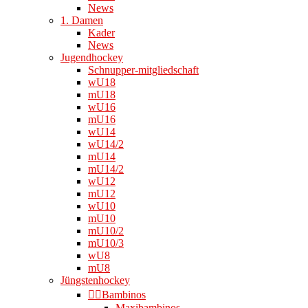
News
1. Damen
Kader
News
Jugendhockey
Schnupper-mitgliedschaft
wU18
mU18
wU16
mU16
wU14
wU14/2
mU14
mU14/2
wU12
mU12
wU10
mU10
mU10/2
mU10/3
wU8
mU8
Jüngstenhockey
👉🏻Bambinos
Maxibambinos