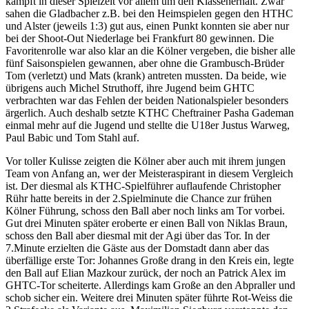
kämpft in dieser Spielzeit vor allem um den Klassenerhalt. Zwar
sahen die Gladbacher z.B. bei den Heimspielen gegen den HTHC
und Alster (jeweils 1:3) gut aus, einen Punkt konnten sie aber nur
bei der Shoot-Out Niederlage bei Frankfurt 80 gewinnen. Die
Favoritenrolle war also klar an die Kölner vergeben, die bisher alle
fünf Saisonspielen gewannen, aber ohne die Grambusch-Brüder
Tom (verletzt) und Mats (krank) antreten mussten. Da beide, wie
übrigens auch Michel Struthoff, ihre Jugend beim GHTC
verbrachten war das Fehlen der beiden Nationalspieler besonders
ärgerlich. Auch deshalb setzte KTHC Cheftrainer Pasha Gademan
einmal mehr auf die Jugend und stellte die U18er Justus Warweg,
Paul Babic und Tom Stahl auf.
Vor toller Kulisse zeigten die Kölner aber auch mit ihrem jungen
Team von Anfang an, wer der Meisteraspirant in diesem Vergleich
ist. Der diesmal als KTHC-Spielführer auflaufende Christopher
Rühr hatte bereits in der 2.Spielminute die Chance zur frühen
Kölner Führung, schoss den Ball aber noch links am Tor vorbei.
Gut drei Minuten später eroberte er einen Ball von Niklas Braun,
schoss den Ball aber diesmal mit der Agi über das Tor. In der
7.Minute erzielten die Gäste aus der Domstadt dann aber das
überfällige erste Tor: Johannes Große drang in den Kreis ein, legte
den Ball auf Elian Mazkour zurück, der noch an Patrick Alex im
GHTC-Tor scheiterte. Allerdings kam Große an den Abpraller und
schob sicher ein. Weitere drei Minuten später führte Rot-Weiss die