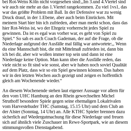
bei Rot-Weiss Köln nicht vorgesehen sind:,,Im 3.und 4.Viertel sind
wir auch nie mehr an das 1.Viertel rangekommen. Zu viel 1vs1, das
war das größte Problem mit Ball. In der Defensive war zu wenig
Druck drauf, in der 1.Ebene, aber auch beim Einrücken. Mit
meinem Start hier bin ich zufrieden, aber man merkt schon, dass das
hier Rot-Weiss ist, wo der Ehrgeiz vorherrscht jedes Spiel zu
gewinnen. Da ist es egal was vorher war, es geht von Spiel zu
Spiel.“ So sah es auch Coach Gademan, der auf die Frage, ob die
Niederlage aufgrund der Ausfälle mal fällig war antwortete:,, Wenn
du eine Mannschaft bist, die mit Mittelmaß zufrieden ist, dann bin
ich bei dir, aber wir wollen immer top sein und dann ist eine
Niederlage keine Option. Man kann über die Ausfälle reden, das
viele nicht so fit sind wie sonst, aber wir haben noch soviel Qualität
auf dem Platz, dass wir so ein Spiel gewinnen können. Das haben
wir in den letzten Wochen auch gezeigt und zeigen es hoffentlich
gleich am Wochenende wieder.“
An diesem Wochenende stehen laut eigener Aussage vor allem für
den vom UHC Hamburg an den Rhein gewechselten Michel
Struthoff besondere Spiele gegen seine ehemaligen Lokalrivalen
vom Harvestehuder THC (Samstag, 15.15 Uhr) und dem Club an
der Alster (Sonntag, 14 Uhr) an. Alle KTHC Spieler brennen dazu
sicherlich auf Wiedergutmachung für diese Niederlage und freuen
sich auf ähnlich viele Zuschauer im Rewe-Sportpark, wie an diesem
stimmungsvollen Dienstagabend.