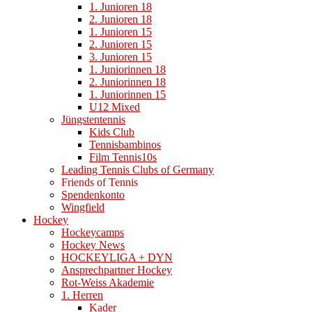
1. Junioren 18
2. Junioren 18
1. Junioren 15
2. Junioren 15
3. Junioren 15
1. Juniorinnen 18
2. Juniorinnen 18
1. Juniorinnen 15
U12 Mixed
Jüngstentennis
Kids Club
Tennisbambinos
Film Tennis10s
Leading Tennis Clubs of Germany
Friends of Tennis
Spendenkonto
Wingfield
Hockey
Hockeycamps
Hockey News
HOCKEYLIGA + DYN
Ansprechpartner Hockey
Rot-Weiss Akademie
1. Herren
Kader