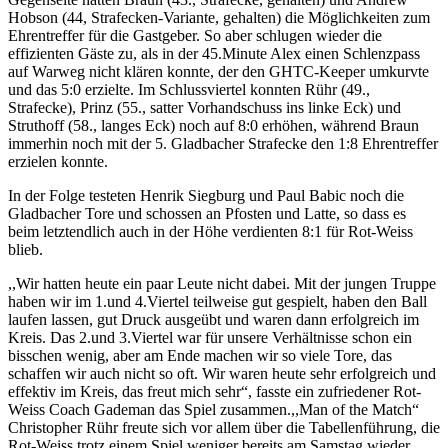
Hobson (44, Strafecken-Variante, gehalten) die Möglichkeiten zum
Ehrentreffer für die Gastgeber. So aber schlugen wieder die
effizienten Gäste zu, als in der 45.Minute Alex einen Schlenzpass
auf Warweg nicht klären konnte, der den GHTC-Keeper umkurvte
und das 5:0 erzielte. Im Schlussviertel konnten Rühr (49.,
Strafecke), Prinz (55., satter Vorhandschuss ins linke Eck) und
Struthoff (58., langes Eck) noch auf 8:0 erhöhen, während Braun
immerhin noch mit der 5. Gladbacher Strafecke den 1:8 Ehrentreffer
erzielen konnte.
In der Folge testeten Henrik Siegburg und Paul Babic noch die
Gladbacher Tore und schossen an Pfosten und Latte, so dass es
beim letztendlich auch in der Höhe verdienten 8:1 für Rot-Weiss
blieb.
,,Wir hatten heute ein paar Leute nicht dabei. Mit der jungen Truppe
haben wir im 1.und 4.Viertel teilweise gut gespielt, haben den Ball
laufen lassen, gut Druck ausgeübt und waren dann erfolgreich im
Kreis. Das 2.und 3.Viertel war für unsere Verhältnisse schon ein
bisschen wenig, aber am Ende machen wir so viele Tore, das
schaffen wir auch nicht so oft. Wir waren heute sehr erfolgreich und
effektiv im Kreis, das freut mich sehr“, fasste ein zufriedener Rot-
Weiss Coach Gademan das Spiel zusammen.,,Man of the Match“
Christopher Rühr freute sich vor allem über die Tabellenführung, die
Rot-Weiss trotz einem Spiel weniger bereits am Samstag wieder