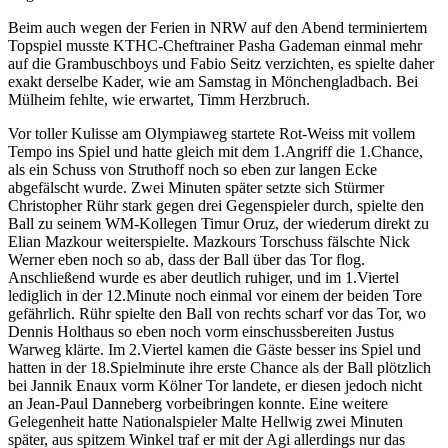
Beim auch wegen der Ferien in NRW auf den Abend terminiertem
Topspiel musste KTHC-Cheftrainer Pasha Gademan einmal mehr
auf die Grambuschboys und Fabio Seitz verzichten, es spielte daher
exakt derselbe Kader, wie am Samstag in Mönchengladbach. Bei
Mülheim fehlte, wie erwartet, Timm Herzbruch.
Vor toller Kulisse am Olympiaweg startete Rot-Weiss mit vollem
Tempo ins Spiel und hatte gleich mit dem 1.Angriff die 1.Chance,
als ein Schuss von Struthoff noch so eben zur langen Ecke
abgefälscht wurde. Zwei Minuten später setzte sich Stürmer
Christopher Rühr stark gegen drei Gegenspieler durch, spielte den
Ball zu seinem WM-Kollegen Timur Oruz, der wiederum direkt zu
Elian Mazkour weiterspielte. Mazkours Torschuss fälschte Nick
Werner eben noch so ab, dass der Ball über das Tor flog.
Anschließend wurde es aber deutlich ruhiger, und im 1.Viertel
lediglich in der 12.Minute noch einmal vor einem der beiden Tore
gefährlich. Rühr spielte den Ball von rechts scharf vor das Tor, wo
Dennis Holthaus so eben noch vorm einschussbereiten Justus
Warweg klärte. Im 2.Viertel kamen die Gäste besser ins Spiel und
hatten in der 18.Spielminute ihre erste Chance als der Ball plötzlich
bei Jannik Enaux vorm Kölner Tor landete, er diesen jedoch nicht
an Jean-Paul Danneberg vorbeibringen konnte. Eine weitere
Gelegenheit hatte Nationalspieler Malte Hellwig zwei Minuten
später, aus spitzem Winkel traf er mit der Agi allerdings nur das