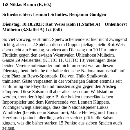
1:8 Niklas Braun (E, 60.)
Schiedsrichter: Lennart Schöttes, Benjamin Göntgen
Dienstag, 10.10.2023: Rot-Weiss Köln (1.Staffel A) – Uhlenhorst
Mülheim (3.Staffel A) 1:2 (0:0)
So viel vorweg, es stimmt, Spielwochenende ist hier nicht zwingend
richtig, aber das 2.Spiel an diesem Doppelspieltag spielte Rot-Weiss
eben nicht am Sonntag, sondern am Dienstag um 20 Uhr unter
Flutlicht gegen den ewigen Westrivalen Uhlenhorst Mülheim.
Ganze 29 Meistertitel (KTHC 11, UHTC 18) vereinigen diese
beiden Vereine aufeinander und nicht umsonst war an diesem
Dienstagabend beinahe die halbe deutsche Nationalmannschaft auf
dem Platz im Rewe-Sportpark. Die von Thilo Stralkowski
trainierten Gäste verpassten in der vorherigen Saison erstmals seit
Einführung die Playoffs und mussten sogar gegen den Abstieg
kämpfen. Diese Saison soll aber alles besser am Waldstadion
werden, trotz der Abgänge z.B. der beiden neuseeländischen
Importspieler und dem Karriereende von Lennart Küppers.
Wichtiger wiegt allerdings, dass die Nationalspieler Lukas
Windfeder (bereits neun Saisontore), Malte Hellwig und Timm
Herzbruch (aktuell allerdings wieder verletzt) fit in die Saison
gingen, was die bisher starken 15 Punkte aus sieben Spielen auch
zeigen.