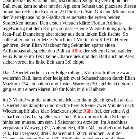
2.Strafecke als Variante aus, Maximilian Siegburg verstoppte den
Ball zwar, kam so aber mit der Agi zum Schuss und platzierte diesen
unhaltbar rechts im Eck zum 2:0 für die Gäste. Gut eine Minute vor
der Viertelpause holte Gladbach seinerseits die ersten beiden
Strafecken heraus: Den ersten Versuch klärte Florian Adrians
regelwidrig mit dem Körper, so dass es eine Wiederholung gab, die
Jean-Paul Danneberg aber sicher aus dem linken Eck fischte. So
sollte aber auch der letzte Punch im 1.Viertel den KTHC-Herren
gehören, denn Elian Mazkour fing Sekunden später einen
Aufbaupass ab, spielte den Ball zu
Rühr
, der seinem Gegenspieler
Felix Krause im 1vs1 keine Chance ließ und den Ball auch an Alex
sicher vorbei ins linke Eck zum 3:0 chipte.
Das 2.Viertel verlief in der Folge ruhiger, Köln kontrollierte zwar
weiterhin Ball, hatte aber lediglich zwei Schusschancen durch Elian
Mazkour (24., gehalten) und Justus Warweg (30., geblockt). Somit
ging es mit einem klaren 3:0 für Köln in die Halbzeit.
Im 3.Viertel war der amtierende Meister dann gleich gewillt an das
1.Viertel anzuknüpfen und machte bereits keine zwei Minuten nach
Wiederanpfiff alles klar: Mazkour spielte
Rühr
frei, der seine Agi
scharf vor das Tor spielte, wo Thies Prinz nur noch den Schläger
hinhalten musste, um sein 1.Saisontor zu erzielen. Im Anschluss
verpassten Warweg (37., Außennetz), Rühr (41., vorbei) und Babic
(43., Ball verpasst) drei Chancen auf 5:0 zu erhöhen. Auf der
Gegenseite hatten Braun (43., Strafecke, gehalten) und Andrew