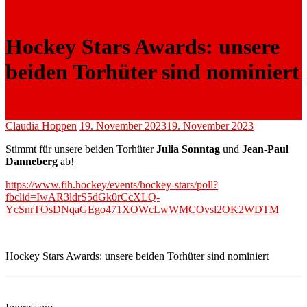
Hockey Stars Awards: unsere
beiden Torhüter sind nominiert
Claudia Hoppen
19. November 2023
19. November 2023
Stimmt für unsere beiden Torhüter
Julia Sonntag
und
Jean-Paul
Danneberg
ab!
https://www.fih.hockey/events/hockey-stars/poll?
fbclid=IwAR3ldrS5dGk0rCcXLQ-
YcSnrTOsDNqaGEgo471XOWcLwWMCOvsl2OK2WDTM
Hockey Stars Awards: unsere beiden Torhüter sind nominiert