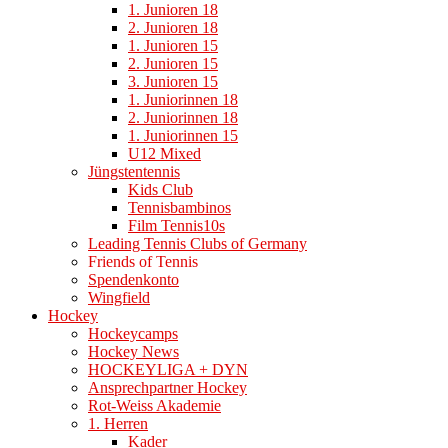
1. Junioren 18
2. Junioren 18
1. Junioren 15
2. Junioren 15
3. Junioren 15
1. Juniorinnen 18
2. Juniorinnen 18
1. Juniorinnen 15
U12 Mixed
Jüngstentennis
Kids Club
Tennisbambinos
Film Tennis10s
Leading Tennis Clubs of Germany
Friends of Tennis
Spendenkonto
Wingfield
Hockey
Hockeycamps
Hockey News
HOCKEYLIGA + DYN
Ansprechpartner Hockey
Rot-Weiss Akademie
1. Herren
Kader