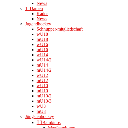
News
1. Damen
Kader
News
Jugendhockey
Schnupper-mitgliedschaft
wU18
mU18
wU16
mU16
wU14
wU14/2
mU14
mU14/2
wU12
mU12
wU10
mU10
mU10/2
mU10/3
wU8
mU8
Jüngstenhockey
👉🏻Bambinos
Maxibambinos