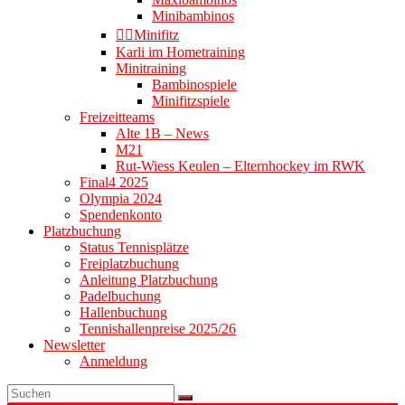
Minibambinos
👉🏻Minifitz
Karli im Hometraining
Minitraining
Bambinospiele
Minifitzspiele
Freizeitteams
Alte 1B – News
M21
Rut-Wiess Keulen – Elternhockey im RWK
Final4 2025
Olympia 2024
Spendenkonto
Platzbuchung
Status Tennisplätze
Freiplatzbuchung
Anleitung Platzbuchung
Padelbuchung
Hallenbuchung
Tennishallenpreise 2025/26
Newsletter
Anmeldung