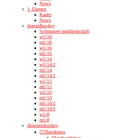
News
1. Damen
Kader
News
Jugendhockey
Schnupper-mitgliedschaft
wU18
mU18
wU16
mU16
wU14
wU14/2
mU14
mU14/2
wU12
mU12
wU10
mU10
mU10/2
mU10/3
wU8
mU8
Jüngstenhockey
👉🏻Bambinos
Maxibambinos