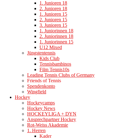
1. Junioren 18
2. Junioren 18
1. Junioren 15
2. Junioren 15
3. Junioren 15
1. Juniorinnen 18
2. Juniorinnen 18
1. Juniorinnen 15
U12 Mixed
Jüngstentennis
Kids Club
Tennisbambinos
Film Tennis10s
Leading Tennis Clubs of Germany
Friends of Tennis
Spendenkonto
Wingfield
Hockey
Hockeycamps
Hockey News
HOCKEYLIGA + DYN
Ansprechpartner Hockey
Rot-Weiss Akademie
1. Herren
Kader