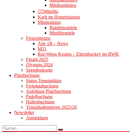
Minibambinos
👉🏻Minifitz
Karli im Hometraining
Minitraining
Bambinospiele
Minifitzspiele
Freizeitteams
Alte 1B – News
M21
Rut-Wiess Keulen – Elternhockey im RWK
Final4 2025
Olympia 2024
Spendenkonto
Platzbuchung
Status Tennisplätze
Freiplatzbuchung
Anleitung Platzbuchung
Padelbuchung
Hallenbuchung
Tennishallenpreise 2025/26
Newsletter
Anmeldung