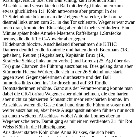
Klärungsversuch über den Ball schlug, kam Bos auch zum
Abschluss und versenkte den Ball mit der Agi links unten zum
etwas glücklichen 1:1. Köln antwortete aber prompt: In der
17.Spielminute bekam man die 2.eigene Strafecke, die Lorenz
diesmal links unten zum 2:1 in das Tor schlenzte. Wegener war zwar
noch dran, konnte den Einschlag aber nicht mehr verhindern. Eine
Minute später holte Anneke Maertens Raffelbergs 1.Strafecke
heraus, die die KTHC-Abwehr aber gegen
Hildebrandt blockte. Anschließend übernahmen die KTHC-
Damern deutlicher die Kontrolle und hatten durch Boermans (18.,
gehalten), Reuten (19.gehalten), Kapitänin Brux (19.,
Strafecke Schlag links unten vorbei) und Lorenz (25, Agi über das
Tor) gute Chancen die Führung auszubauen. Dies gelang dann aber
Stürmerin Helena Würker, die sich in der 26.Spielminute stark
gegen zwei Gegenspielerinnen durchsetzte und den Ball
humorlos links oben ins Tor drosch und auf 3:1 für die
Domstädterinnen erhöhte. Ganz aus der Verantwortung konnte man
dabei die CR-Torfrau Wegener aber nicht nehmen, die den harten,
aber nicht zu platzierten Schussnicht mehr entschärfen konnte. Im
Anschluss waren die Gäste drauf und dran die Führung sogar noch
weiter auszubauen, aber beste Ausgangssituationen führten nur noch
zu einem weiteren Abschluss, wobei Antonia Lonnes aber an
Wegener scheiterte. Damit ging es mit einem verdienten 3:1 für Rot-
Weiss Köln in die Halbzeitpause.
Aus dieser startete Köln ohne Anna Küskes, die sich beim