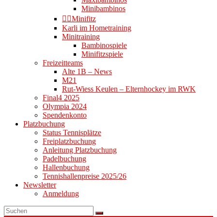
Minibambinos
👉🏻Minifitz
Karli im Hometraining
Minitraining
Bambinospiele
Minifitzspiele
Freizeitteams
Alte 1B – News
M21
Rut-Wiess Keulen – Elternhockey im RWK
Final4 2025
Olympia 2024
Spendenkonto
Platzbuchung
Status Tennisplätze
Freiplatzbuchung
Anleitung Platzbuchung
Padelbuchung
Hallenbuchung
Tennishallenpreise 2025/26
Newsletter
Anmeldung