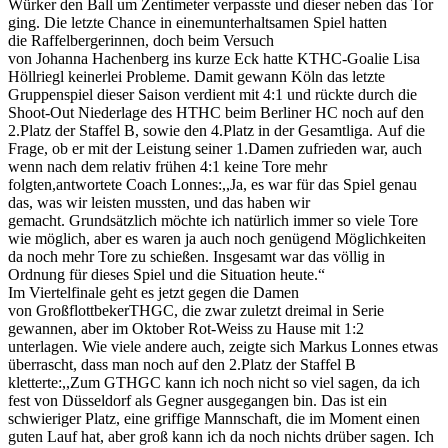
Würker den Ball um Zentimeter verpasste und dieser neben das Tor
ging. Die letzte Chance in einemunterhaltsamen Spiel hatten
die Raffelbergerinnen, doch beim Versuch
von Johanna Hachenberg ins kurze Eck hatte KTHC-Goalie Lisa
Höllriegl keinerlei Probleme. Damit gewann Köln das letzte
Gruppenspiel dieser Saison verdient mit 4:1 und rückte durch die
Shoot-Out Niederlage des HTHC beim Berliner HC noch auf den
2.Platz der Staffel B, sowie den 4.Platz in der Gesamtliga. Auf die
Frage, ob er mit der Leistung seiner 1.Damen zufrieden war, auch
wenn nach dem relativ frühen 4:1 keine Tore mehr
folgten,antwortete Coach Lonnes:,,Ja, es war für das Spiel genau
das, was wir leisten mussten, und das haben wir
gemacht. Grundsätzlich möchte ich natürlich immer so viele Tore
wie möglich, aber es waren ja auch noch genügend Möglichkeiten
da noch mehr Tore zu schießen. Insgesamt war das völlig in
Ordnung für dieses Spiel und die Situation heute.“
Im Viertelfinale geht es jetzt gegen die Damen
von GroßflottbekerTHGC, die zwar zuletzt dreimal in Serie
gewannen, aber im Oktober Rot-Weiss zu Hause mit 1:2
unterlagen. Wie viele andere auch, zeigte sich Markus Lonnes etwas
überrascht, dass man noch auf den 2.Platz der Staffel B
kletterte:,,Zum GTHGC kann ich noch nicht so viel sagen, da ich
fest von Düsseldorf als Gegner ausgegangen bin. Das ist ein
schwieriger Platz, eine griffige Mannschaft, die im Moment einen
guten Lauf hat, aber groß kann ich da noch nichts drüber sagen. Ich