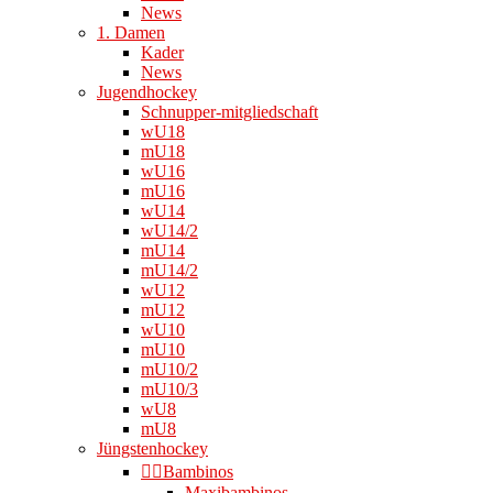
News
1. Damen
Kader
News
Jugendhockey
Schnupper-mitgliedschaft
wU18
mU18
wU16
mU16
wU14
wU14/2
mU14
mU14/2
wU12
mU12
wU10
mU10
mU10/2
mU10/3
wU8
mU8
Jüngstenhockey
👉🏻Bambinos
Maxibambinos