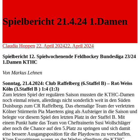
Spielbericht 21.4.24 1.Damen
Claudia Hoppen
22. April 2024
22. April 2024
Spielbericht
12
. Spielwochenende Feldhockey Bundesliga 23/24
1.
Damen
KTHC
Von Markus Lehnen
S
onntag, 21
.4.2024:
Club Raffelberg
(6.Staffel
B
) –
Rot-Weiss
Köln (
3
.Staffel
B
)
1:4
(1:3)
Zum letzten Spiel der regulären Saison mussten die KTHC-Damen
noch einmal reisen, allerdings nicht sonderlich weit in den Süden
Duisburgs zum CR Raffelberg. Das ehemalige Team der verletzten
Kölner Stürmerin Pia Maertens ging als Aufsteiger in die Saison und
belegte vor diesem Spiel den letzten Platz in der Staffel B. Mit
einem Punkt hatte das Team von Cheftrainerin Susi Wollschläger
aber noch die Chance auf den 5.Platz zu springen und sich damit
eine bessere Ausgangsposition für die Playdowns zu verschaffen.
Klare Favoritinnen waren an der Wedau allerdings die KTHC-