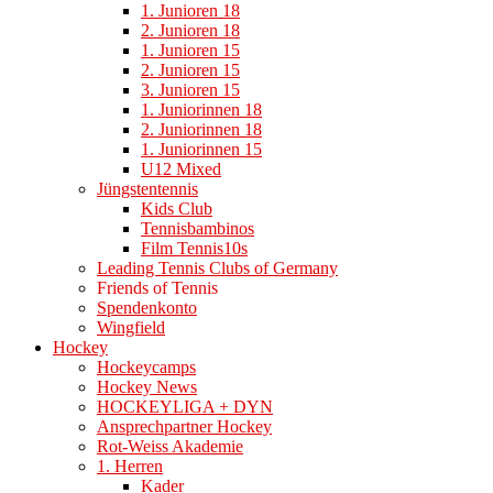
1. Junioren 18
2. Junioren 18
1. Junioren 15
2. Junioren 15
3. Junioren 15
1. Juniorinnen 18
2. Juniorinnen 18
1. Juniorinnen 15
U12 Mixed
Jüngstentennis
Kids Club
Tennisbambinos
Film Tennis10s
Leading Tennis Clubs of Germany
Friends of Tennis
Spendenkonto
Wingfield
Hockey
Hockeycamps
Hockey News
HOCKEYLIGA + DYN
Ansprechpartner Hockey
Rot-Weiss Akademie
1. Herren
Kader