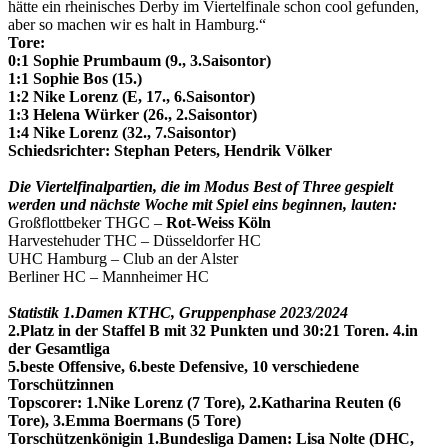
hätte ein rheinisches Derby im Viertelfinale schon cool gefunden,
aber so machen wir es halt in Hamburg.“
Tore:
0:1 Sophie Prumbaum (9., 3.Saisontor)
1:1 Sophie Bos (15.)
1:2 Nike Lorenz (E, 17., 6.Saisontor)
1:3 Helena Würker (26., 2.Saisontor)
1:4 Nike Lorenz (32., 7.Saisontor)
Schiedsrichter: Stephan Peters, Hendrik Völker
Die Viertelfinalpartien, die im Modus Best of Three gespielt
werden
und nächste Woche mit Spiel eins beginnen, lauten:
Großflottbeker THGC –
Rot-Weiss Köln
Harvestehuder THC – Düsseldorfer HC
UHC Hamburg – Club an der Alster
Berliner HC – Mannheimer HC
Statistik 1.Damen KTHC, Gruppenphase 2023/2024
2.Platz in der Staffel B mit
32 Punkten und 30:21 Toren. 4.in
der Gesamtliga
5.beste Offensive,
6.beste Defensive
, 10 verschiedene
Torschützinnen
Topscorer: 1.Nike Lorenz (7 Tore), 2.Katharina Reuten (6
Tore), 3.Emma Boermans (5 Tore)
Torschützenkönigin
1.Bundesliga Damen
: Lisa Nolte (DHC,