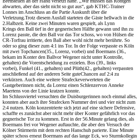
Brettstellen an der Hand verletzt hatte. ,,Wir müssen das Röntgen
abwarten, aber das sieht nicht so gut aus“, gab KTHC-Trainer
Lonnes im Anschluss an die Partie Auskunft über die
Verletzung.Trotz diesem Ausfall starteten die Gäste hellwach in die
2.Halbzeit. Keine zwei Minuten waren gespielt, als Lynn
Krings den Ball tief in der gegnerischen Hälfte gewann und ihn zu
Lorenz passte, die den Ball vor das Tor schoss, wo von Hülsen die
CR-Torfrau irritierte, den Ball aber wohl nicht mehr berührte. So
oder so ging dieser zum 4:1 ins Tor. In der Folge verpasste es Köln
mit zwei Topchancen(35., Lorenz, vorbei) und Boermans (36.,
bekam im Konter den Ballvor Wegener nicht unter Kontrolle,
gehalten) die Vorentscheidung zu erzielen. Bos (39., links
vorbei), Funkel (41., gehalten) und Plüth(42., gehalten) verpassten
anschließend auf der anderen Seite guteChancen auf 2:4 zu
verkürzen. Auch eine weitere Strafeckeverwerteten die
Gastgeberinnen nicht, da Lorenz einen Schlenzervon Anneke
Maertens von der Linie kratzen konnte.
Im Schlussviertel versuchten die Duisburgerinnen noch einmal alles,
konnten aber auch ihre Strafecken Nummer drei und vier nicht zum
2:4 nutzen. Köln konzentrierte sich jetzt auf eine sichere Defensive,
schaffte es zunächst aber nicht mehr über Konter gefährlich vor das
gegnerische Tor zu kommen. Erst in der 56.Minute gelang dies, als
Boermans frei vor Wegener auftauchte, die aber den Versuch der
Kölner Stürmerin mit dem rechten Hanschuh parierte. Eine Minute
später schoss erneut Boermans auf das lange Eck, wo Sturmkollegin