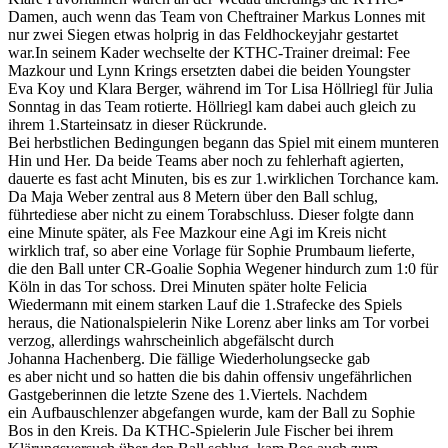
Damen, auch wenn das Team von Cheftrainer Markus Lonnes mit
nur zwei Siegen etwas holprig in das Feldhockeyjahr gestartet
war.In seinem Kader wechselte der KTHC-Trainer dreimal: Fee
Mazkour und Lynn Krings ersetzten dabei die beiden Youngster
Eva Koy und Klara Berger, während im Tor Lisa Höllriegl für Julia
Sonntag in das Team rotierte. Höllriegl kam dabei auch gleich zu
ihrem 1.Starteinsatz in dieser Rückrunde.
Bei herbstlichen Bedingungen begann das Spiel mit einem munteren
Hin und Her. Da beide Teams aber noch zu fehlerhaft agierten,
dauerte es fast acht Minuten, bis es zur 1.wirklichen Torchance kam.
Da Maja Weber zentral aus 8 Metern über den Ball schlug,
führtediese aber nicht zu einem Torabschluss. Dieser folgte dann
eine Minute später, als Fee Mazkour eine Agi im Kreis nicht
wirklich traf, so aber eine Vorlage für Sophie Prumbaum lieferte,
die den Ball unter CR-Goalie Sophia Wegener hindurch zum 1:0 für
Köln in das Tor schoss. Drei Minuten später holte Felicia
Wiedermann mit einem starken Lauf die 1.Strafecke des Spiels
heraus, die Nationalspielerin Nike Lorenz aber links am Tor vorbei
verzog, allerdings wahrscheinlich abgefälscht durch
Johanna Hachenberg. Die fällige Wiederholungsecke gab
es aber nicht und so hatten die bis dahin offensiv ungefährlichen
Gastgeberinnen die letzte Szene des 1.Viertels. Nachdem
ein Aufbauschlenzer abgefangen wurde, kam der Ball zu Sophie
Bos in den Kreis. Da KTHC-Spielerin Jule Fischer bei ihrem