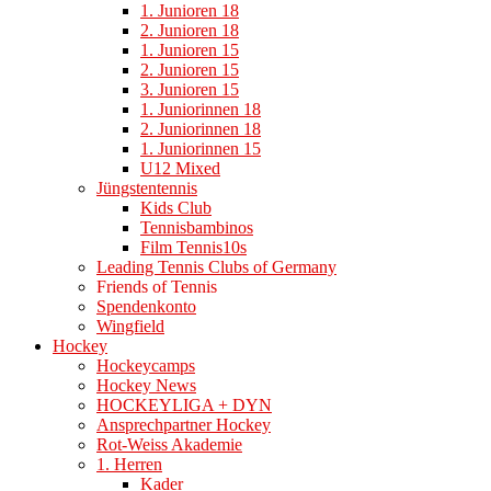
1. Junioren 18
2. Junioren 18
1. Junioren 15
2. Junioren 15
3. Junioren 15
1. Juniorinnen 18
2. Juniorinnen 18
1. Juniorinnen 15
U12 Mixed
Jüngstentennis
Kids Club
Tennisbambinos
Film Tennis10s
Leading Tennis Clubs of Germany
Friends of Tennis
Spendenkonto
Wingfield
Hockey
Hockeycamps
Hockey News
HOCKEYLIGA + DYN
Ansprechpartner Hockey
Rot-Weiss Akademie
1. Herren
Kader