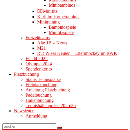
Minibambinos
👉🏻Minifitz
Karli im Hometraining
Minitraining
Bambinospiele
Minifitzspiele
Freizeitteams
Alte 1B – News
M21
Rut-Wiess Keulen – Elternhockey im RWK
Final4 2025
Olympia 2024
Spendenkonto
Platzbuchung
Status Tennisplätze
Freiplatzbuchung
Anleitung Platzbuchung
Padelbuchung
Hallenbuchung
Tennishallenpreise 2025/26
Newsletter
Anmeldung