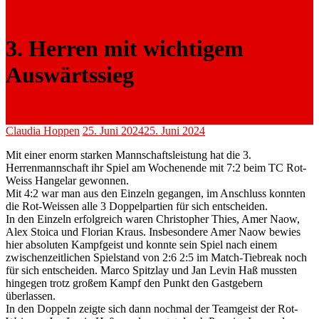
3. Herren mit wichtigem
Auswärtssieg
Claudia Hoppen
25. Juni 2024
25. Juni 2024
Mit einer enorm starken Mannschaftsleistung hat die 3.
Herrenmannschaft ihr Spiel am Wochenende mit 7:2 beim TC Rot-
Weiss Hangelar gewonnen.
Mit 4:2 war man aus den Einzeln gegangen, im Anschluss konnten
die Rot-Weissen alle 3 Doppelpartien für sich entscheiden.
In den Einzeln erfolgreich waren Christopher Thies, Amer Naow,
Alex Stoica und Florian Kraus. Insbesondere Amer Naow bewies
hier absoluten Kampfgeist und konnte sein Spiel nach einem
zwischenzeitlichen Spielstand von 2:6 2:5 im Match-Tiebreak noch
für sich entscheiden. Marco Spitzlay und Jan Levin Haß mussten
hingegen trotz großem Kampf den Punkt den Gastgebern
überlassen.
In den Doppeln zeigte sich dann nochmal der Teamgeist der Rot-