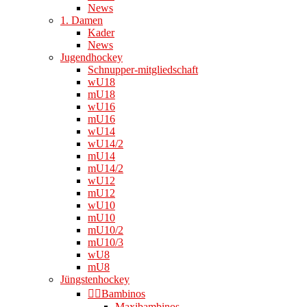
News
1. Damen
Kader
News
Jugendhockey
Schnupper-mitgliedschaft
wU18
mU18
wU16
mU16
wU14
wU14/2
mU14
mU14/2
wU12
mU12
wU10
mU10
mU10/2
mU10/3
wU8
mU8
Jüngstenhockey
👉🏻Bambinos
Maxibambinos