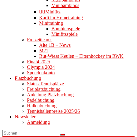
Minibambinos
👉🏻Minifitz
Karli im Hometraining
Minitraining
Bambinospiele
Minifitzspiele
Freizeitteams
Alte 1B – News
M21
Rut-Wiess Keulen – Elternhockey im RWK
Final4 2025
Olympia 2024
Spendenkonto
Platzbuchung
Status Tennisplätze
Freiplatzbuchung
Anleitung Platzbuchung
Padelbuchung
Hallenbuchung
Tennishallenpreise 2025/26
Newsletter
Anmeldung