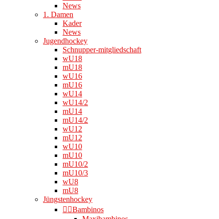
News
1. Damen
Kader
News
Jugendhockey
Schnupper-mitgliedschaft
wU18
mU18
wU16
mU16
wU14
wU14/2
mU14
mU14/2
wU12
mU12
wU10
mU10
mU10/2
mU10/3
wU8
mU8
Jüngstenhockey
👉🏻Bambinos
Maxibambinos