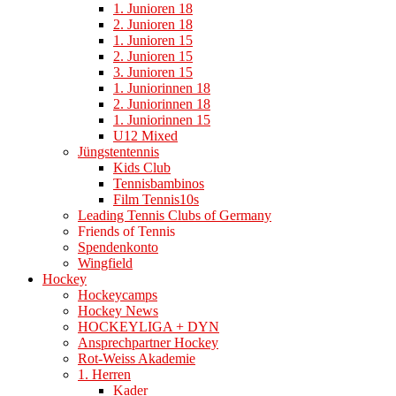
1. Junioren 18
2. Junioren 18
1. Junioren 15
2. Junioren 15
3. Junioren 15
1. Juniorinnen 18
2. Juniorinnen 18
1. Juniorinnen 15
U12 Mixed
Jüngstentennis
Kids Club
Tennisbambinos
Film Tennis10s
Leading Tennis Clubs of Germany
Friends of Tennis
Spendenkonto
Wingfield
Hockey
Hockeycamps
Hockey News
HOCKEYLIGA + DYN
Ansprechpartner Hockey
Rot-Weiss Akademie
1. Herren
Kader