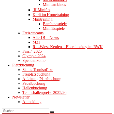
Minibambinos
👉🏻Minifitz
Karli im Hometraining
Minitraining
Bambinospiele
Minifitzspiele
Freizeitteams
Alte 1B – News
M21
Rut-Wiess Keulen – Elternhockey im RWK
Final4 2025
Olympia 2024
Spendenkonto
Platzbuchung
Status Tennisplätze
Freiplatzbuchung
Anleitung Platzbuchung
Padelbuchung
Hallenbuchung
Tennishallenpreise 2025/26
Newsletter
Anmeldung