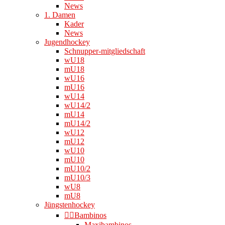
News
1. Damen
Kader
News
Jugendhockey
Schnupper-mitgliedschaft
wU18
mU18
wU16
mU16
wU14
wU14/2
mU14
mU14/2
wU12
mU12
wU10
mU10
mU10/2
mU10/3
wU8
mU8
Jüngstenhockey
👉🏻Bambinos
Maxibambinos