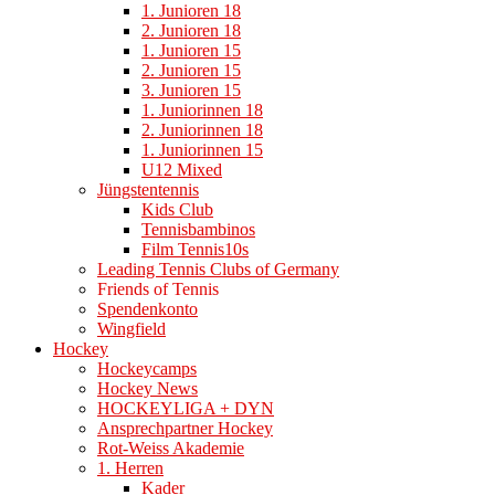
1. Junioren 18
2. Junioren 18
1. Junioren 15
2. Junioren 15
3. Junioren 15
1. Juniorinnen 18
2. Juniorinnen 18
1. Juniorinnen 15
U12 Mixed
Jüngstentennis
Kids Club
Tennisbambinos
Film Tennis10s
Leading Tennis Clubs of Germany
Friends of Tennis
Spendenkonto
Wingfield
Hockey
Hockeycamps
Hockey News
HOCKEYLIGA + DYN
Ansprechpartner Hockey
Rot-Weiss Akademie
1. Herren
Kader