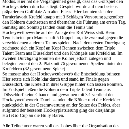
Modus. Hier hat die Vergangenheit gezeigt, dass das Golfspiel den
Hockeyspielern durchaus liegt. Gespielt wurde auf dem bestens
präparierten Golfplatz Am alten Fliess. Hier konnten sich der
Turnierfavorit Krefeld knapp mit 3 Schlägen Vorsprung gegenüber
den Kölnern durchsetzen und übernahm die Führung am ersten Tag.
Samstag und Sonntag fanden dann die Tennis und
Hockeywettbewerbe auf der Anlage des Rot Weiss statt. Beim
Tennis treten pro Mannschaft 5 Doppel an, die zweimal gegen die
verschiedenen anderen Teams spielen. Nach dem ersten Durchgang
zeichnete sich ein Kopf an Kopf Rennen zwischen dem Triple
Talent Team aus Düsseldorf und den Knöngels aus Krefeld an. Im
zweiten Durchgang konnten die Kölner jedoch zulegen und
belegten erneut den 2. Platz mit 76 gewonnenen Speilen hinter den
Krefeldern (82 gewonnene Spiele).
So musste also der Hockeywettbewerb die Entscheidung bringen.
Hier setzte sich Köln klar durch und stand im Finale gegen
Düsseldorf, die Krefeld in ihrer Gruppe hinter sich lassen konnten.
Im Endspiel ließen die Kölnern dem Triple Talent Team aus
Düsseldorf keine Chance und gewannen mit 3:1 verdient den
Hockeywettbewerb. Damit standen die Kölner und die Krefelder
punktgleich in der Gesamtwertung an der Spitze des Feldes, aber
aufgrund der besseren Hockeyplatzierung ging der diesjährige
HoTeGo-Cup an die Bully Bären.
Alle Teilnehmer waren voll des Lobes über die Organisation des