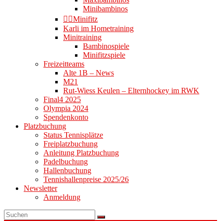
Minibambinos
👉🏻Minifitz
Karli im Hometraining
Minitraining
Bambinospiele
Minifitzspiele
Freizeitteams
Alte 1B – News
M21
Rut-Wiess Keulen – Elternhockey im RWK
Final4 2025
Olympia 2024
Spendenkonto
Platzbuchung
Status Tennisplätze
Freiplatzbuchung
Anleitung Platzbuchung
Padelbuchung
Hallenbuchung
Tennishallenpreise 2025/26
Newsletter
Anmeldung