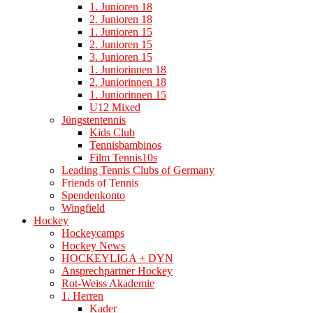
1. Junioren 18
2. Junioren 18
1. Junioren 15
2. Junioren 15
3. Junioren 15
1. Juniorinnen 18
2. Juniorinnen 18
1. Juniorinnen 15
U12 Mixed
Jüngstentennis
Kids Club
Tennisbambinos
Film Tennis10s
Leading Tennis Clubs of Germany
Friends of Tennis
Spendenkonto
Wingfield
Hockey
Hockeycamps
Hockey News
HOCKEYLIGA + DYN
Ansprechpartner Hockey
Rot-Weiss Akademie
1. Herren
Kader