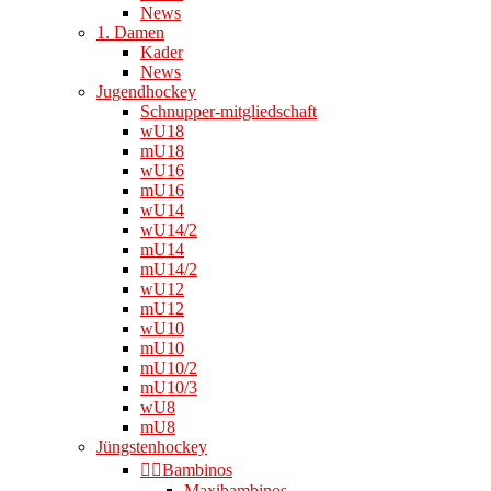
News
1. Damen
Kader
News
Jugendhockey
Schnupper-mitgliedschaft
wU18
mU18
wU16
mU16
wU14
wU14/2
mU14
mU14/2
wU12
mU12
wU10
mU10
mU10/2
mU10/3
wU8
mU8
Jüngstenhockey
👉🏻Bambinos
Maxibambinos