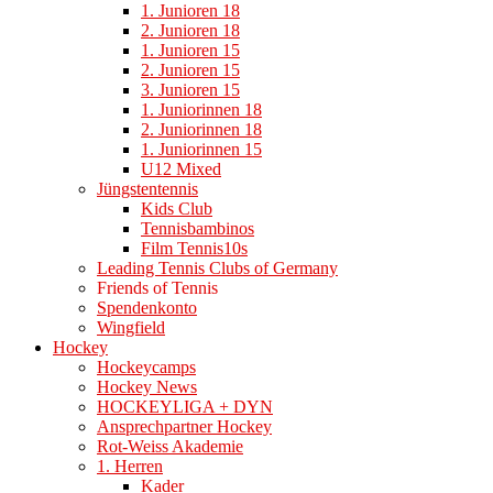
1. Junioren 18
2. Junioren 18
1. Junioren 15
2. Junioren 15
3. Junioren 15
1. Juniorinnen 18
2. Juniorinnen 18
1. Juniorinnen 15
U12 Mixed
Jüngstentennis
Kids Club
Tennisbambinos
Film Tennis10s
Leading Tennis Clubs of Germany
Friends of Tennis
Spendenkonto
Wingfield
Hockey
Hockeycamps
Hockey News
HOCKEYLIGA + DYN
Ansprechpartner Hockey
Rot-Weiss Akademie
1. Herren
Kader