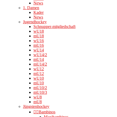
News
1. Damen
Kader
News
Jugendhockey
Schnupper-mitgliedschaft
wU18
mU18
wU16
mU16
wU14
wU14/2
mU14
mU14/2
wU12
mU12
wU10
mU10
mU10/2
mU10/3
wU8
mU8
Jüngstenhockey
👉🏻Bambinos
Maxibambinos