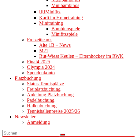
Minibambinos
👉🏻Minifitz
Karli im Hometraining
Minitraining
Bambinospiele
Minifitzspiele
Freizeitteams
Alte 1B – News
M21
Rut-Wiess Keulen – Elternhockey im RWK
Final4 2025
Olympia 2024
Spendenkonto
Platzbuchung
Status Tennisplätze
Freiplatzbuchung
Anleitung Platzbuchung
Padelbuchung
Hallenbuchung
Tennishallenpreise 2025/26
Newsletter
Anmeldung