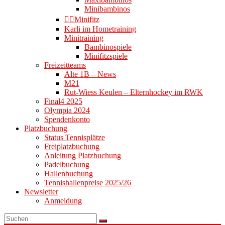
Minibambinos
👉🏻Minifitz
Karli im Hometraining
Minitraining
Bambinospiele
Minifitzspiele
Freizeitteams
Alte 1B – News
M21
Rut-Wiess Keulen – Elternhockey im RWK
Final4 2025
Olympia 2024
Spendenkonto
Platzbuchung
Status Tennisplätze
Freiplatzbuchung
Anleitung Platzbuchung
Padelbuchung
Hallenbuchung
Tennishallenpreise 2025/26
Newsletter
Anmeldung