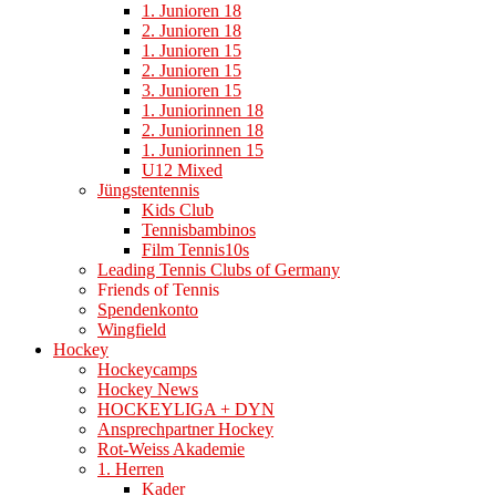
1. Junioren 18
2. Junioren 18
1. Junioren 15
2. Junioren 15
3. Junioren 15
1. Juniorinnen 18
2. Juniorinnen 18
1. Juniorinnen 15
U12 Mixed
Jüngstentennis
Kids Club
Tennisbambinos
Film Tennis10s
Leading Tennis Clubs of Germany
Friends of Tennis
Spendenkonto
Wingfield
Hockey
Hockeycamps
Hockey News
HOCKEYLIGA + DYN
Ansprechpartner Hockey
Rot-Weiss Akademie
1. Herren
Kader