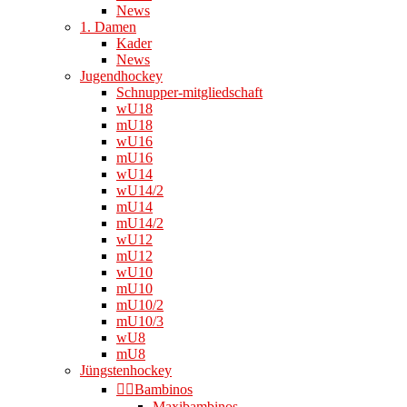
News
1. Damen
Kader
News
Jugendhockey
Schnupper-mitgliedschaft
wU18
mU18
wU16
mU16
wU14
wU14/2
mU14
mU14/2
wU12
mU12
wU10
mU10
mU10/2
mU10/3
wU8
mU8
Jüngstenhockey
👉🏻Bambinos
Maxibambinos