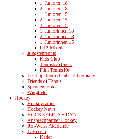
1. Junioren 18
2. Junioren 18
1. Junioren 15
2. Junioren 15
3. Junioren 15
1. Juniorinnen 18
2. Juniorinnen 18
1. Juniorinnen 15
U12 Mixed
Jüngstentennis
Kids Club
Tennisbambinos
Film Tennis10s
Leading Tennis Clubs of Germany
Friends of Tennis
Spendenkonto
Wingfield
Hockey
Hockeycamps
Hockey News
HOCKEYLIGA + DYN
Ansprechpartner Hockey
Rot-Weiss Akademie
1. Herren
Kader