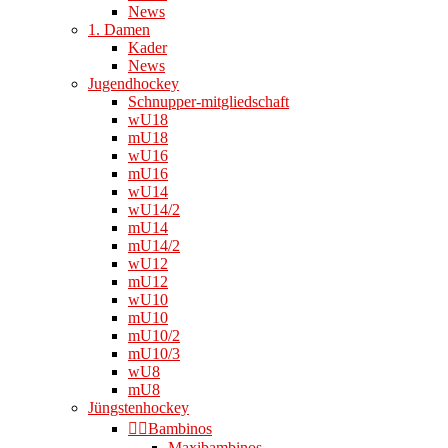
News
1. Damen
Kader
News
Jugendhockey
Schnupper-mitgliedschaft
wU18
mU18
wU16
mU16
wU14
wU14/2
mU14
mU14/2
wU12
mU12
wU10
mU10
mU10/2
mU10/3
wU8
mU8
Jüngstenhockey
👉🏻Bambinos
Maxibambinos