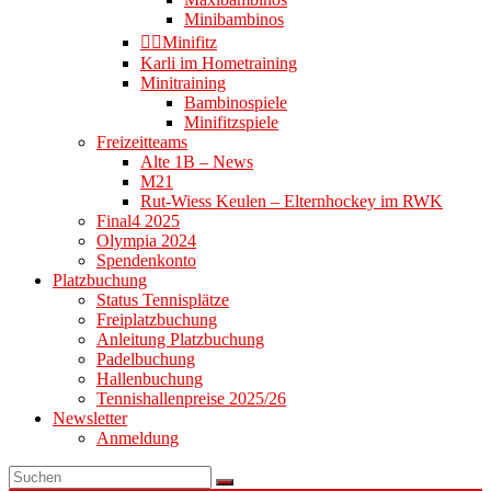
Minibambinos
👉🏻Minifitz
Karli im Hometraining
Minitraining
Bambinospiele
Minifitzspiele
Freizeitteams
Alte 1B – News
M21
Rut-Wiess Keulen – Elternhockey im RWK
Final4 2025
Olympia 2024
Spendenkonto
Platzbuchung
Status Tennisplätze
Freiplatzbuchung
Anleitung Platzbuchung
Padelbuchung
Hallenbuchung
Tennishallenpreise 2025/26
Newsletter
Anmeldung