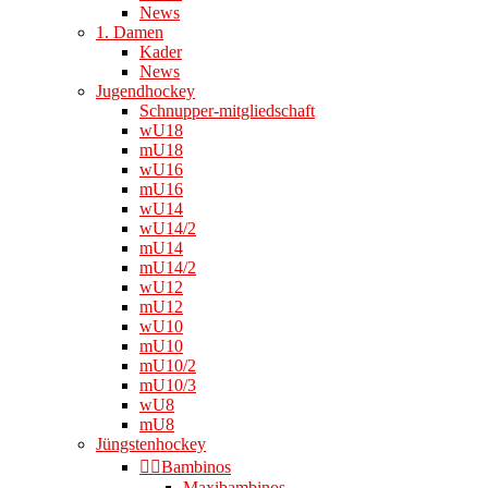
News
1. Damen
Kader
News
Jugendhockey
Schnupper-mitgliedschaft
wU18
mU18
wU16
mU16
wU14
wU14/2
mU14
mU14/2
wU12
mU12
wU10
mU10
mU10/2
mU10/3
wU8
mU8
Jüngstenhockey
👉🏻Bambinos
Maxibambinos