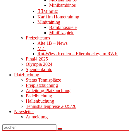
Minibambinos
👉🏻Minifitz
Karli im Hometraining
Minitraining
Bambinospiele
Minifitzspiele
Freizeitteams
Alte 1B – News
M21
Rut-Wiess Keulen – Elternhockey im RWK
Final4 2025
Olympia 2024
Spendenkonto
Platzbuchung
Status Tennisplätze
Freiplatzbuchung
Anleitung Platzbuchung
Padelbuchung
Hallenbuchung
Tennishallenpreise 2025/26
Newsletter
Anmeldung