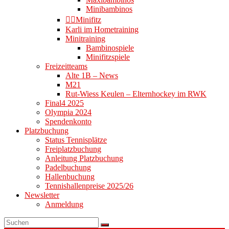
Minibambinos
👉🏻Minifitz
Karli im Hometraining
Minitraining
Bambinospiele
Minifitzspiele
Freizeitteams
Alte 1B – News
M21
Rut-Wiess Keulen – Elternhockey im RWK
Final4 2025
Olympia 2024
Spendenkonto
Platzbuchung
Status Tennisplätze
Freiplatzbuchung
Anleitung Platzbuchung
Padelbuchung
Hallenbuchung
Tennishallenpreise 2025/26
Newsletter
Anmeldung