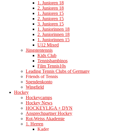
1. Junioren 18
2. Junioren 18
1. Junioren 15
2. Junioren 15
3. Junioren 15
1. Juniorinnen 18
2. Juniorinnen 18
1. Juniorinnen 15
U12 Mixed
Jüngstentennis
Kids Club
Tennisbambinos
Film Tennis10s
Leading Tennis Clubs of Germany
Friends of Tennis
Spendenkonto
Wingfield
Hockey
Hockeycamps
Hockey News
HOCKEYLIGA + DYN
Ansprechpartner Hockey
Rot-Weiss Akademie
1. Herren
Kader