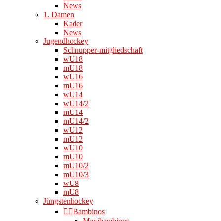
News
1. Damen
Kader
News
Jugendhockey
Schnupper-mitgliedschaft
wU18
mU18
wU16
mU16
wU14
wU14/2
mU14
mU14/2
wU12
mU12
wU10
mU10
mU10/2
mU10/3
wU8
mU8
Jüngstenhockey
👉🏻Bambinos
Maxibambinos