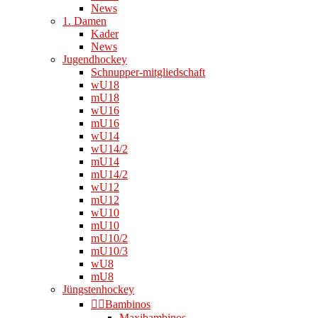
News
1. Damen
Kader
News
Jugendhockey
Schnupper-mitgliedschaft
wU18
mU18
wU16
mU16
wU14
wU14/2
mU14
mU14/2
wU12
mU12
wU10
mU10
mU10/2
mU10/3
wU8
mU8
Jüngstenhockey
👉🏻Bambinos
Maxibambinos