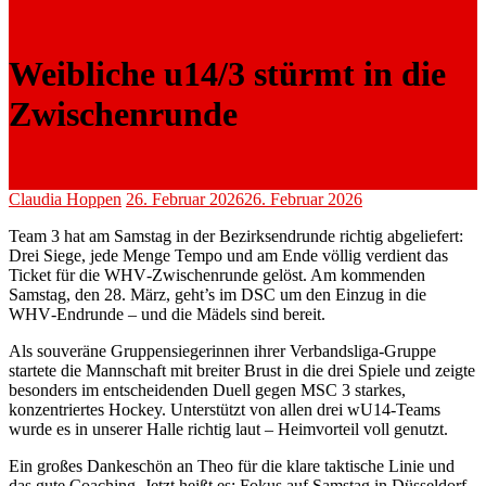
Weibliche u14/3 stürmt in die
Zwischenrunde
Claudia Hoppen
26. Februar 2026
26. Februar 2026
Team 3 hat am Samstag in der Bezirksendrunde richtig abgeliefert:
Drei Siege, jede Menge Tempo und am Ende völlig verdient das
Ticket für die WHV‑Zwischenrunde gelöst. Am kommenden
Samstag, den 28. März, geht’s im DSC um den Einzug in die
WHV‑Endrunde – und die Mädels sind bereit.
Als souveräne Gruppensiegerinnen ihrer Verbandsliga-Gruppe
startete die Mannschaft mit breiter Brust in die drei Spiele und zeigte
besonders im entscheidenden Duell gegen MSC 3 starkes,
konzentriertes Hockey. Unterstützt von allen drei wU14‑Teams
wurde es in unserer Halle richtig laut – Heimvorteil voll genutzt.
Ein großes Dankeschön an Theo für die klare taktische Linie und
das gute Coaching. Jetzt heißt es: Fokus auf Samstag in Düsseldorf.