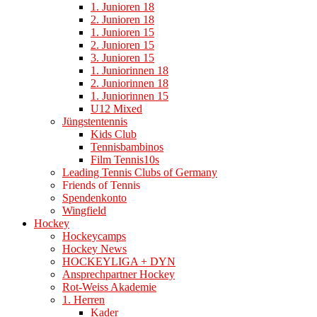
1. Junioren 18
2. Junioren 18
1. Junioren 15
2. Junioren 15
3. Junioren 15
1. Juniorinnen 18
2. Juniorinnen 18
1. Juniorinnen 15
U12 Mixed
Jüngstentennis
Kids Club
Tennisbambinos
Film Tennis10s
Leading Tennis Clubs of Germany
Friends of Tennis
Spendenkonto
Wingfield
Hockey
Hockeycamps
Hockey News
HOCKEYLIGA + DYN
Ansprechpartner Hockey
Rot-Weiss Akademie
1. Herren
Kader