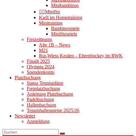
Minibambinos
👉🏻Minifitz
Karli im Hometraining
Minitraining
Bambinospiele
Minifitzspiele
Freizeitteams
Alte 1B – News
M21
Rut-Wiess Keulen – Elternhockey im RWK
Final4 2025
Olympia 2024
Spendenkonto
Platzbuchung
Status Tennisplätze
Freiplatzbuchung
Anleitung Platzbuchung
Padelbuchung
Hallenbuchung
Tennishallenpreise 2025/26
Newsletter
Anmeldung