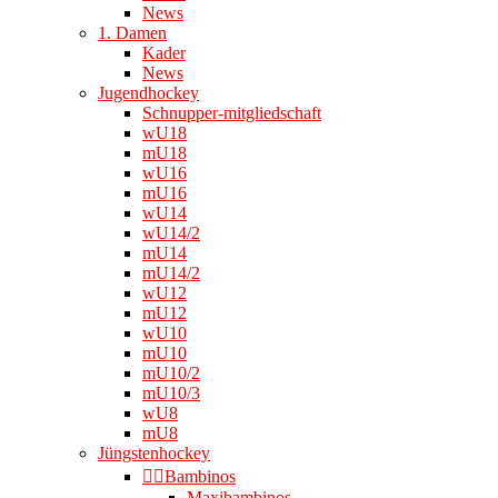
News
1. Damen
Kader
News
Jugendhockey
Schnupper-mitgliedschaft
wU18
mU18
wU16
mU16
wU14
wU14/2
mU14
mU14/2
wU12
mU12
wU10
mU10
mU10/2
mU10/3
wU8
mU8
Jüngstenhockey
👉🏻Bambinos
Maxibambinos