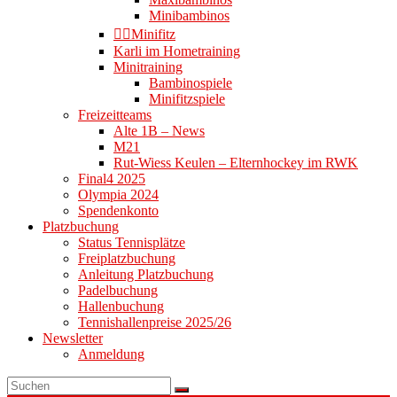
Minibambinos
👉🏻Minifitz
Karli im Hometraining
Minitraining
Bambinospiele
Minifitzspiele
Freizeitteams
Alte 1B – News
M21
Rut-Wiess Keulen – Elternhockey im RWK
Final4 2025
Olympia 2024
Spendenkonto
Platzbuchung
Status Tennisplätze
Freiplatzbuchung
Anleitung Platzbuchung
Padelbuchung
Hallenbuchung
Tennishallenpreise 2025/26
Newsletter
Anmeldung