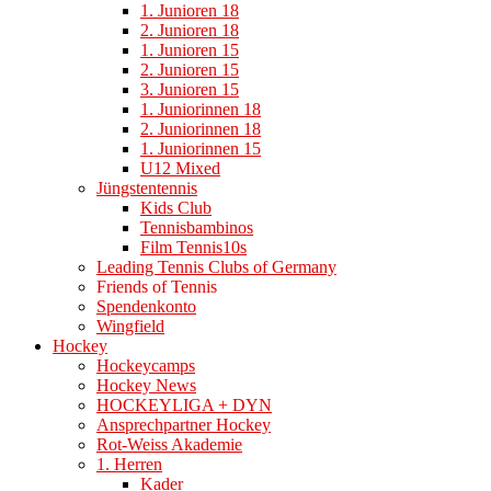
1. Junioren 18
2. Junioren 18
1. Junioren 15
2. Junioren 15
3. Junioren 15
1. Juniorinnen 18
2. Juniorinnen 18
1. Juniorinnen 15
U12 Mixed
Jüngstentennis
Kids Club
Tennisbambinos
Film Tennis10s
Leading Tennis Clubs of Germany
Friends of Tennis
Spendenkonto
Wingfield
Hockey
Hockeycamps
Hockey News
HOCKEYLIGA + DYN
Ansprechpartner Hockey
Rot-Weiss Akademie
1. Herren
Kader