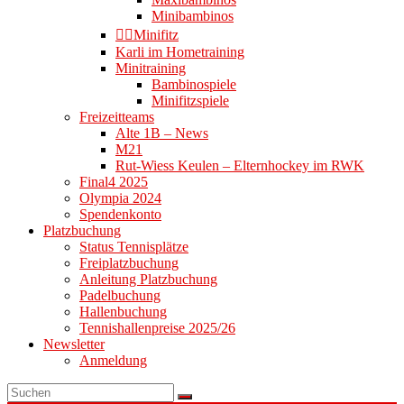
Minibambinos
👉🏻Minifitz
Karli im Hometraining
Minitraining
Bambinospiele
Minifitzspiele
Freizeitteams
Alte 1B – News
M21
Rut-Wiess Keulen – Elternhockey im RWK
Final4 2025
Olympia 2024
Spendenkonto
Platzbuchung
Status Tennisplätze
Freiplatzbuchung
Anleitung Platzbuchung
Padelbuchung
Hallenbuchung
Tennishallenpreise 2025/26
Newsletter
Anmeldung