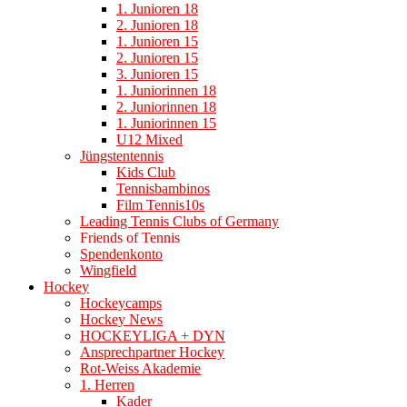
1. Junioren 18
2. Junioren 18
1. Junioren 15
2. Junioren 15
3. Junioren 15
1. Juniorinnen 18
2. Juniorinnen 18
1. Juniorinnen 15
U12 Mixed
Jüngstentennis
Kids Club
Tennisbambinos
Film Tennis10s
Leading Tennis Clubs of Germany
Friends of Tennis
Spendenkonto
Wingfield
Hockey
Hockeycamps
Hockey News
HOCKEYLIGA + DYN
Ansprechpartner Hockey
Rot-Weiss Akademie
1. Herren
Kader