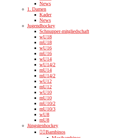
News
1. Damen
Kader
News
Jugendhockey
Schnupper-mitgliedschaft
wU18
mU18
wU16
mU16
wU14
wU14/2
mU14
mU14/2
wU12
mU12
wU10
mU10
mU10/2
mU10/3
wU8
mU8
Jüngstenhockey
👉🏻Bambinos
Maxibambinos