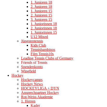
1. Junioren 18
2. Junioren 18
1. Junioren 15
2. Junioren 15
3. Junioren 15
1. Juniorinnen 18
2. Juniorinnen 18
1. Juniorinnen 15
U12 Mixed
Jüngstentennis
Kids Club
Tennisbambinos
Film Tennis10s
Leading Tennis Clubs of Germany
Friends of Tennis
Spendenkonto
Wingfield
Hockey
Hockeycamps
Hockey News
HOCKEYLIGA + DYN
Ansprechpartner Hockey
Rot-Weiss Akademie
1. Herren
Kader