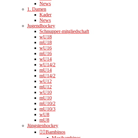
News
1. Damen
Kader
News
Jugendhockey
Schnupper-mitgliedschaft
wU18
mU18
wU16
mU16
wU14
wU14/2
mU14
mU14/2
wU12
mU12
wU10
mU10
mU10/2
mU10/3
wU8
mU8
Jüngstenhockey
👉🏻Bambinos
Maxibambinos