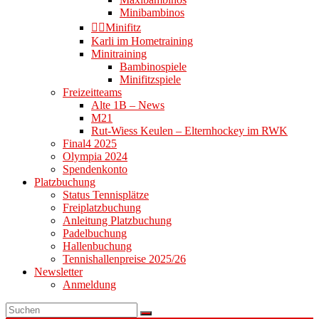
Minibambinos
👉🏻Minifitz
Karli im Hometraining
Minitraining
Bambinospiele
Minifitzspiele
Freizeitteams
Alte 1B – News
M21
Rut-Wiess Keulen – Elternhockey im RWK
Final4 2025
Olympia 2024
Spendenkonto
Platzbuchung
Status Tennisplätze
Freiplatzbuchung
Anleitung Platzbuchung
Padelbuchung
Hallenbuchung
Tennishallenpreise 2025/26
Newsletter
Anmeldung