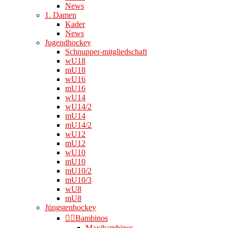
News
1. Damen
Kader
News
Jugendhockey
Schnupper-mitgliedschaft
wU18
mU18
wU16
mU16
wU14
wU14/2
mU14
mU14/2
wU12
mU12
wU10
mU10
mU10/2
mU10/3
wU8
mU8
Jüngstenhockey
👉🏻Bambinos
Maxibambinos