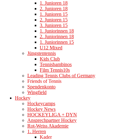
1. Junioren 18
2. Junioren 18
1. Junioren 15
2. Junioren 15
3. Junioren 15
1. Juniorinnen 18
2. Juniorinnen 18
1. Juniorinnen 15
U12 Mixed
Jüngstentennis
Kids Club
Tennisbambinos
Film Tennis10s
Leading Tennis Clubs of Germany
Friends of Tennis
Spendenkonto
Wingfield
Hockey
Hockeycamps
Hockey News
HOCKEYLIGA + DYN
Ansprechpartner Hockey
Rot-Weiss Akademie
1. Herren
Kader