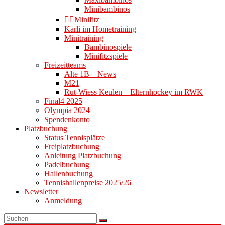
Minibambinos
👉🏻Minifitz
Karli im Hometraining
Minitraining
Bambinospiele
Minifitzspiele
Freizeitteams
Alte 1B – News
M21
Rut-Wiess Keulen – Elternhockey im RWK
Final4 2025
Olympia 2024
Spendenkonto
Platzbuchung
Status Tennisplätze
Freiplatzbuchung
Anleitung Platzbuchung
Padelbuchung
Hallenbuchung
Tennishallenpreise 2025/26
Newsletter
Anmeldung