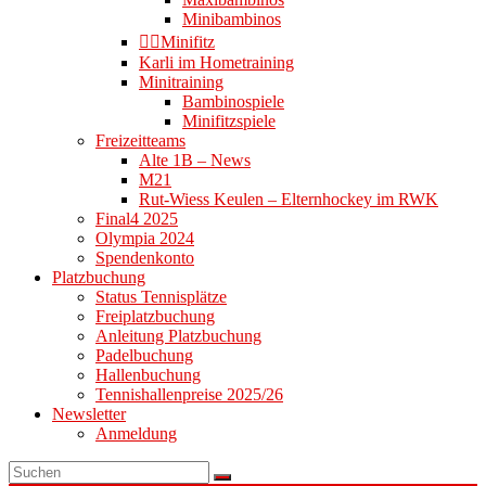
Minibambinos
👉🏻Minifitz
Karli im Hometraining
Minitraining
Bambinospiele
Minifitzspiele
Freizeitteams
Alte 1B – News
M21
Rut-Wiess Keulen – Elternhockey im RWK
Final4 2025
Olympia 2024
Spendenkonto
Platzbuchung
Status Tennisplätze
Freiplatzbuchung
Anleitung Platzbuchung
Padelbuchung
Hallenbuchung
Tennishallenpreise 2025/26
Newsletter
Anmeldung