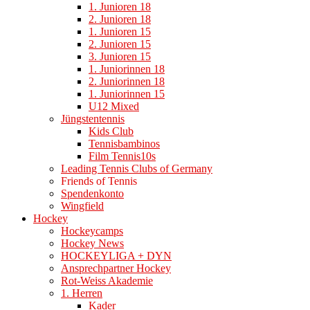
1. Junioren 18
2. Junioren 18
1. Junioren 15
2. Junioren 15
3. Junioren 15
1. Juniorinnen 18
2. Juniorinnen 18
1. Juniorinnen 15
U12 Mixed
Jüngstentennis
Kids Club
Tennisbambinos
Film Tennis10s
Leading Tennis Clubs of Germany
Friends of Tennis
Spendenkonto
Wingfield
Hockey
Hockeycamps
Hockey News
HOCKEYLIGA + DYN
Ansprechpartner Hockey
Rot-Weiss Akademie
1. Herren
Kader