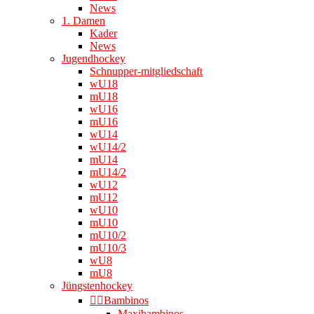
News
1. Damen
Kader
News
Jugendhockey
Schnupper-mitgliedschaft
wU18
mU18
wU16
mU16
wU14
wU14/2
mU14
mU14/2
wU12
mU12
wU10
mU10
mU10/2
mU10/3
wU8
mU8
Jüngstenhockey
👉🏻Bambinos
Maxibambinos