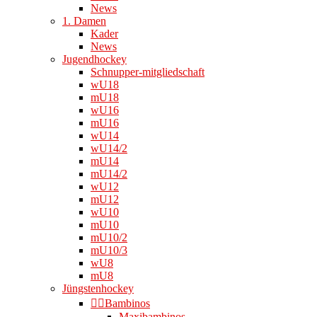
News
1. Damen
Kader
News
Jugendhockey
Schnupper-mitgliedschaft
wU18
mU18
wU16
mU16
wU14
wU14/2
mU14
mU14/2
wU12
mU12
wU10
mU10
mU10/2
mU10/3
wU8
mU8
Jüngstenhockey
👉🏻Bambinos
Maxibambinos