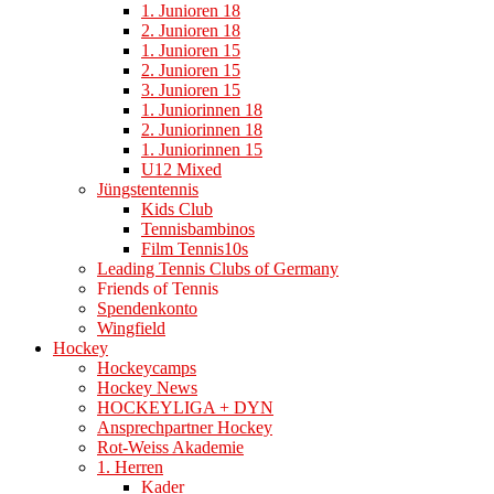
1. Junioren 18
2. Junioren 18
1. Junioren 15
2. Junioren 15
3. Junioren 15
1. Juniorinnen 18
2. Juniorinnen 18
1. Juniorinnen 15
U12 Mixed
Jüngstentennis
Kids Club
Tennisbambinos
Film Tennis10s
Leading Tennis Clubs of Germany
Friends of Tennis
Spendenkonto
Wingfield
Hockey
Hockeycamps
Hockey News
HOCKEYLIGA + DYN
Ansprechpartner Hockey
Rot-Weiss Akademie
1. Herren
Kader