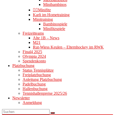
Minibambinos
👉🏻Minifitz
Karli im Hometraining
Minitraining
Bambinospiele
Minifitzspiele
Freizeitteams
Alte 1B – News
M21
Rut-Wiess Keulen – Elternhockey im RWK
Final4 2025
Olympia 2024
Spendenkonto
Platzbuchung
Status Tennisplätze
Freiplatzbuchung
Anleitung Platzbuchung
Padelbuchung
Hallenbuchung
Tennishallenpreise 2025/26
Newsletter
Anmeldung