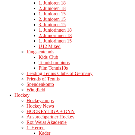
1. Junioren 18
2. Junioren 18
1. Junioren 15
2. Junioren 15
3. Junioren 15
1. Juniorinnen 18
2. Juniorinnen 18
1. Juniorinnen 15
U12 Mixed
Jüngstentennis
Kids Club
Tennisbambinos
Film Tennis10s
Leading Tennis Clubs of Germany
Friends of Tennis
Spendenkonto
Wingfield
Hockey
Hockeycamps
Hockey News
HOCKEYLIGA + DYN
Ansprechpartner Hockey
Rot-Weiss Akademie
1. Herren
Kader