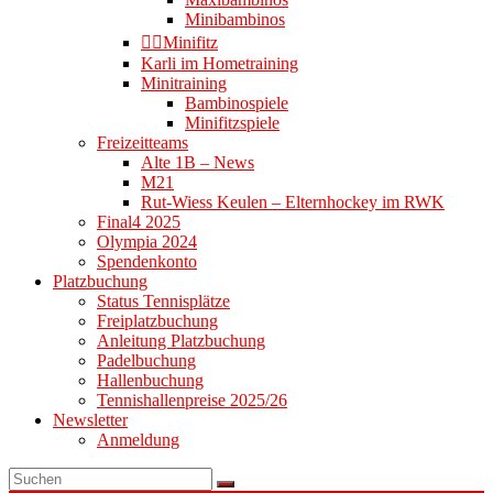
Minibambinos
👉🏻Minifitz
Karli im Hometraining
Minitraining
Bambinospiele
Minifitzspiele
Freizeitteams
Alte 1B – News
M21
Rut-Wiess Keulen – Elternhockey im RWK
Final4 2025
Olympia 2024
Spendenkonto
Platzbuchung
Status Tennisplätze
Freiplatzbuchung
Anleitung Platzbuchung
Padelbuchung
Hallenbuchung
Tennishallenpreise 2025/26
Newsletter
Anmeldung