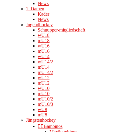
News
1. Damen
Kader
News
Jugendhockey
Schnupper-mitgliedschaft
wU18
mU18
wU16
mU16
wU14
wU14/2
mU14
mU14/2
wU12
mU12
wU10
mU10
mU10/2
mU10/3
wU8
mU8
Jüngstenhockey
👉🏻Bambinos
Maxibambinos