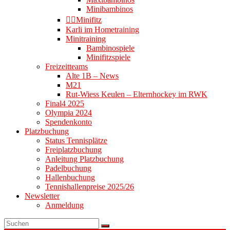
Minibambinos
👉🏻Minifitz
Karli im Hometraining
Minitraining
Bambinospiele
Minifitzspiele
Freizeitteams
Alte 1B – News
M21
Rut-Wiess Keulen – Elternhockey im RWK
Final4 2025
Olympia 2024
Spendenkonto
Platzbuchung
Status Tennisplätze
Freiplatzbuchung
Anleitung Platzbuchung
Padelbuchung
Hallenbuchung
Tennishallenpreise 2025/26
Newsletter
Anmeldung