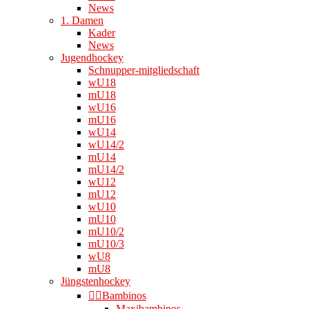
News
1. Damen
Kader
News
Jugendhockey
Schnupper-mitgliedschaft
wU18
mU18
wU16
mU16
wU14
wU14/2
mU14
mU14/2
wU12
mU12
wU10
mU10
mU10/2
mU10/3
wU8
mU8
Jüngstenhockey
👉🏻Bambinos
Maxibambinos