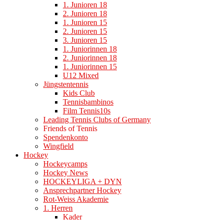
1. Junioren 18
2. Junioren 18
1. Junioren 15
2. Junioren 15
3. Junioren 15
1. Juniorinnen 18
2. Juniorinnen 18
1. Juniorinnen 15
U12 Mixed
Jüngstentennis
Kids Club
Tennisbambinos
Film Tennis10s
Leading Tennis Clubs of Germany
Friends of Tennis
Spendenkonto
Wingfield
Hockey
Hockeycamps
Hockey News
HOCKEYLIGA + DYN
Ansprechpartner Hockey
Rot-Weiss Akademie
1. Herren
Kader