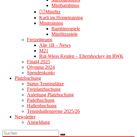
Minibambinos
👉🏻Minifitz
Karli im Hometraining
Minitraining
Bambinospiele
Minifitzspiele
Freizeitteams
Alte 1B – News
M21
Rut-Wiess Keulen – Elternhockey im RWK
Final4 2025
Olympia 2024
Spendenkonto
Platzbuchung
Status Tennisplätze
Freiplatzbuchung
Anleitung Platzbuchung
Padelbuchung
Hallenbuchung
Tennishallenpreise 2025/26
Newsletter
Anmeldung