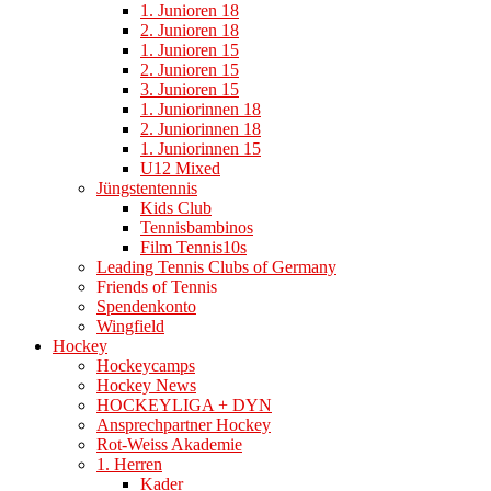
1. Junioren 18
2. Junioren 18
1. Junioren 15
2. Junioren 15
3. Junioren 15
1. Juniorinnen 18
2. Juniorinnen 18
1. Juniorinnen 15
U12 Mixed
Jüngstentennis
Kids Club
Tennisbambinos
Film Tennis10s
Leading Tennis Clubs of Germany
Friends of Tennis
Spendenkonto
Wingfield
Hockey
Hockeycamps
Hockey News
HOCKEYLIGA + DYN
Ansprechpartner Hockey
Rot-Weiss Akademie
1. Herren
Kader