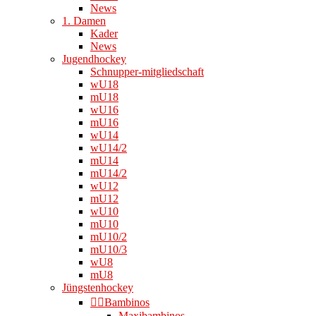
News
1. Damen
Kader
News
Jugendhockey
Schnupper-mitgliedschaft
wU18
mU18
wU16
mU16
wU14
wU14/2
mU14
mU14/2
wU12
mU12
wU10
mU10
mU10/2
mU10/3
wU8
mU8
Jüngstenhockey
👉🏻Bambinos
Maxibambinos