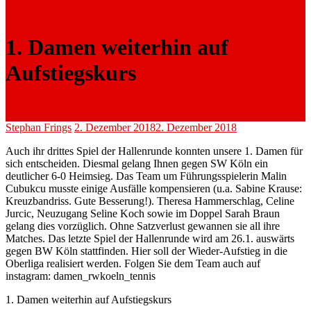
1. Damen weiterhin auf
Aufstiegskurs
Stephan Frings
2. Dezember 2018
2. Dezember 2018
Auch ihr drittes Spiel der Hallenrunde konnten unsere 1. Damen für
sich entscheiden. Diesmal gelang Ihnen gegen SW Köln ein
deutlicher 6-0 Heimsieg. Das Team um Führungsspielerin Malin
Cubukcu musste einige Ausfälle kompensieren (u.a. Sabine Krause:
Kreuzbandriss. Gute Besserung!). Theresa Hammerschlag, Celine
Jurcic, Neuzugang Seline Koch sowie im Doppel Sarah Braun
gelang dies vorzüglich. Ohne Satzverlust gewannen sie all ihre
Matches. Das letzte Spiel der Hallenrunde wird am 26.1. auswärts
gegen BW Köln stattfinden. Hier soll der Wieder-Aufstieg in die
Oberliga realisiert werden. Folgen Sie dem Team auch auf
instagram: damen_rwkoeln_tennis
1. Damen weiterhin auf Aufstiegskurs