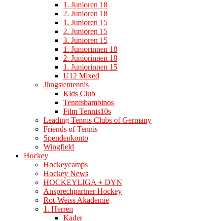
1. Junioren 18
2. Junioren 18
1. Junioren 15
2. Junioren 15
3. Junioren 15
1. Juniorinnen 18
2. Juniorinnen 18
1. Juniorinnen 15
U12 Mixed
Jüngstentennis
Kids Club
Tennisbambinos
Film Tennis10s
Leading Tennis Clubs of Germany
Friends of Tennis
Spendenkonto
Wingfield
Hockey
Hockeycamps
Hockey News
HOCKEYLIGA + DYN
Ansprechpartner Hockey
Rot-Weiss Akademie
1. Herren
Kader