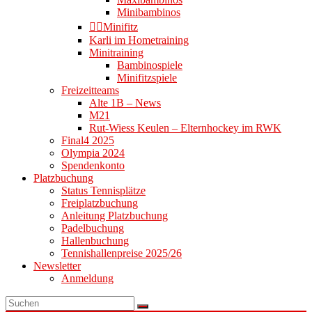
Minibambinos
👉🏻Minifitz
Karli im Hometraining
Minitraining
Bambinospiele
Minifitzspiele
Freizeitteams
Alte 1B – News
M21
Rut-Wiess Keulen – Elternhockey im RWK
Final4 2025
Olympia 2024
Spendenkonto
Platzbuchung
Status Tennisplätze
Freiplatzbuchung
Anleitung Platzbuchung
Padelbuchung
Hallenbuchung
Tennishallenpreise 2025/26
Newsletter
Anmeldung