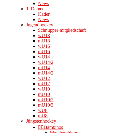
News
1. Damen
Kader
News
Jugendhockey
Schnupper-mitgliedschaft
wU18
mU18
wU16
mU16
wU14
wU14/2
mU14
mU14/2
wU12
mU12
wU10
mU10
mU10/2
mU10/3
wU8
mU8
Jüngstenhockey
👉🏻Bambinos
Maxibambinos