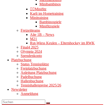
Minibambinos
👉🏻Minifitz
Karli im Hometraining
Minitraining
Bambinospiele
Minifitzspiele
Freizeitteams
Alte 1B – News
M21
Rut-Wiess Keulen – Elternhockey im RWK
Final4 2025
Olympia 2024
Spendenkonto
Platzbuchung
Status Tennisplätze
Freiplatzbuchung
Anleitung Platzbuchung
Padelbuchung
Hallenbuchung
Tennishallenpreise 2025/26
Newsletter
Anmeldung