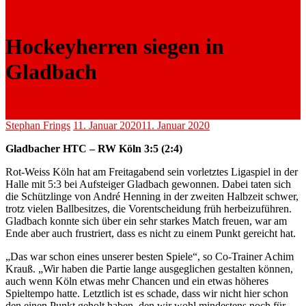
Hockeyherren siegen in
Gladbach
Stephan Frings
11. Januar 2020
11. Januar 2020
Gladbacher HTC – RW Köln 3:5 (2:4)
Rot-Weiss Köln hat am Freitagabend sein vorletztes Ligaspiel in der
Halle mit 5:3 bei Aufsteiger Gladbach gewonnen. Dabei taten sich
die Schützlinge von André Henning in der zweiten Halbzeit schwer,
trotz vielen Ballbesitzes, die Vorentscheidung früh herbeizuführen.
Gladbach konnte sich über ein sehr starkes Match freuen, war am
Ende aber auch frustriert, dass es nicht zu einem Punkt gereicht hat.
„Das war schon eines unserer besten Spiele“, so Co-Trainer Achim
Krauß. „Wir haben die Partie lange ausgeglichen gestalten können,
auch wenn Köln etwas mehr Chancen und ein etwas höheres
Spieltempo hatte. Letztlich ist es schade, dass wir nicht hier schon
den einen Punkt geholt haben, den wir wohl mindestens noch für