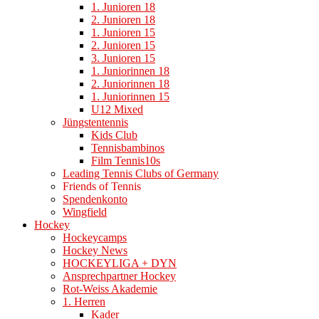
1. Junioren 18
2. Junioren 18
1. Junioren 15
2. Junioren 15
3. Junioren 15
1. Juniorinnen 18
2. Juniorinnen 18
1. Juniorinnen 15
U12 Mixed
Jüngstentennis
Kids Club
Tennisbambinos
Film Tennis10s
Leading Tennis Clubs of Germany
Friends of Tennis
Spendenkonto
Wingfield
Hockey
Hockeycamps
Hockey News
HOCKEYLIGA + DYN
Ansprechpartner Hockey
Rot-Weiss Akademie
1. Herren
Kader