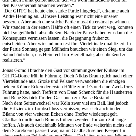
den Klassenerhalt brauchen werden.“
„Der GHTC hat heute eine starke Partie hingelegt“, erkannte auch
André Henning an. „Unsere Leistung war nicht eine unserer
besseren. Aber auch eine solche Partie musst du erstmal gewinnen.
Wir standen in der ersten Hälfte oft einen Tick zu weit weg, konnten
nicht so gefährlich abschließen. Nach der Pause haben wir dann die
Konsequenz vermissen lassen, die Begegnung früher zu
entscheiden. Aber wir sind nun fest fürs Viertelfinale qualifiziert. In
der Partie Sonntag gegen Mülheim brauchen wir einen Sieg, um das
Sahnehäubchen, das Heimrecht im Viertelfinale, abschließend zu
realisieren.“
Jonas Gomoll brachte den Gast vor stimmungsvoller Kulisse im
GHTC-Dome früh in Führung. Doch Niklas Braun glich nach einer
Viertelstunde aus. Große und Pelzner verwandelten die einzigen
beiden Kölner Ecken der ersten Hälfte zum 1:3 und eine Zwei-Tore-
Führung hatte, nach Treffern von Daan Schenck für die Hausherren
und Bene Swiatek für den Gast auch zur Pause Bestand.
Nach dem Seitenwechsel war Köln zwar viel am Ball, ließ jedoch
die Effizienz im Torabschluss vermissen, was sich auch in der
Bilanz von vier weiteren Ecken ohne Treffer wiederspiegelt.
Gladbach durfte nach Brauns frühem zweiten Tor zum 3:4 lange
hoffen. Als auch dreieinhalb Minuten vor Ende weiterhin nichts auf
dem Scoreboard passiert war, nahm Gladbach seinen Keeper für
einen sechsten Feldspieler vom Platz. „Da hätten wir zwei Minuten