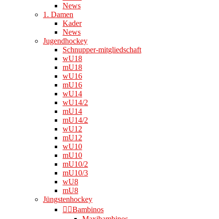
News
1. Damen
Kader
News
Jugendhockey
Schnupper-mitgliedschaft
wU18
mU18
wU16
mU16
wU14
wU14/2
mU14
mU14/2
wU12
mU12
wU10
mU10
mU10/2
mU10/3
wU8
mU8
Jüngstenhockey
👉🏻Bambinos
Maxibambinos