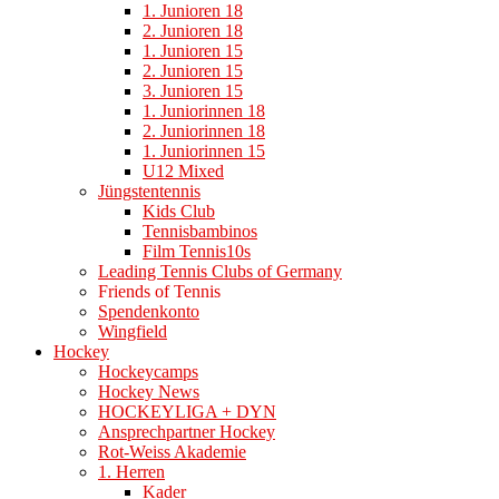
1. Junioren 18
2. Junioren 18
1. Junioren 15
2. Junioren 15
3. Junioren 15
1. Juniorinnen 18
2. Juniorinnen 18
1. Juniorinnen 15
U12 Mixed
Jüngstentennis
Kids Club
Tennisbambinos
Film Tennis10s
Leading Tennis Clubs of Germany
Friends of Tennis
Spendenkonto
Wingfield
Hockey
Hockeycamps
Hockey News
HOCKEYLIGA + DYN
Ansprechpartner Hockey
Rot-Weiss Akademie
1. Herren
Kader