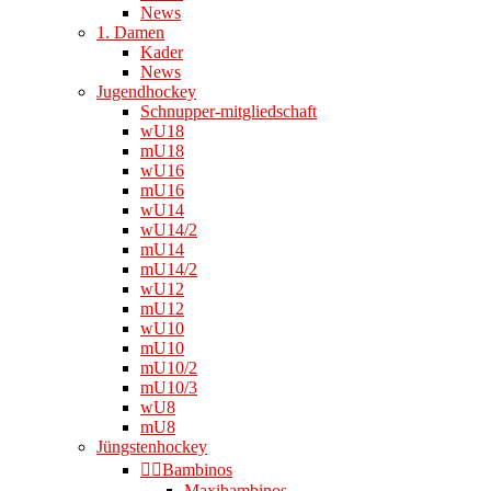
News
1. Damen
Kader
News
Jugendhockey
Schnupper-mitgliedschaft
wU18
mU18
wU16
mU16
wU14
wU14/2
mU14
mU14/2
wU12
mU12
wU10
mU10
mU10/2
mU10/3
wU8
mU8
Jüngstenhockey
👉🏻Bambinos
Maxibambinos