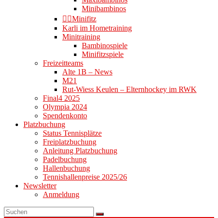
Minibambinos
👉🏻Minifitz
Karli im Hometraining
Minitraining
Bambinospiele
Minifitzspiele
Freizeitteams
Alte 1B – News
M21
Rut-Wiess Keulen – Elternhockey im RWK
Final4 2025
Olympia 2024
Spendenkonto
Platzbuchung
Status Tennisplätze
Freiplatzbuchung
Anleitung Platzbuchung
Padelbuchung
Hallenbuchung
Tennishallenpreise 2025/26
Newsletter
Anmeldung