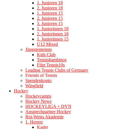
1. Junioren 18
2. Junioren 18
1. Junioren 15
2. Junioren 15
3. Junioren 15
1. Juniorinnen 18
2. Juniorinnen 18
1. Juniorinnen 15
U12 Mixed
Jüngstentennis
Kids Club
Tennisbambinos
Film Tennis10s
Leading Tennis Clubs of Germany
Friends of Tennis
Spendenkonto
Wingfield
Hockey
Hockeycamps
Hockey News
HOCKEYLIGA + DYN
Ansprechpartner Hockey
Rot-Weiss Akademie
1. Herren
Kader