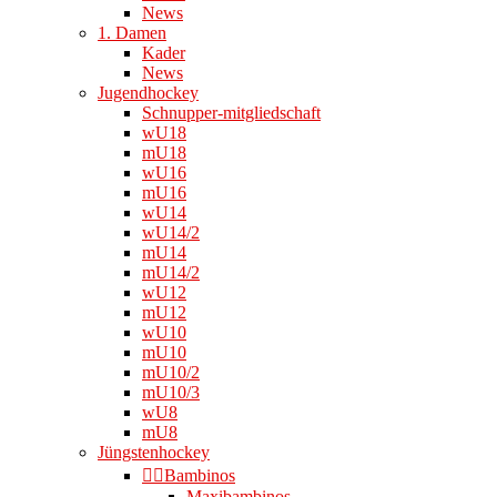
News
1. Damen
Kader
News
Jugendhockey
Schnupper-mitgliedschaft
wU18
mU18
wU16
mU16
wU14
wU14/2
mU14
mU14/2
wU12
mU12
wU10
mU10
mU10/2
mU10/3
wU8
mU8
Jüngstenhockey
👉🏻Bambinos
Maxibambinos