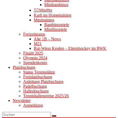
Minibambinos
👉🏻Minifitz
Karli im Hometraining
Minitraining
Bambinospiele
Minifitzspiele
Freizeitteams
Alte 1B – News
M21
Rut-Wiess Keulen – Elternhockey im RWK
Final4 2025
Olympia 2024
Spendenkonto
Platzbuchung
Status Tennisplätze
Freiplatzbuchung
Anleitung Platzbuchung
Padelbuchung
Hallenbuchung
Tennishallenpreise 2025/26
Newsletter
Anmeldung