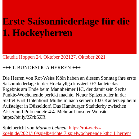
Erste Saisonniederlage für die
1. Hockeyherren
Claudia Hoppen
24. Oktober 2021
27. Oktober 2021
+++ 1. BUNDESLIGA HERREN +++
Die Herren von Rot-Weiss Köln haben an diesem Sonntag ihre erste
Saisonniederlage in der Hockeyliga kassiert. 0:2 lautete das
Ergebnis am Ende beim Mannheimer HC, der damit sein Sechs-
Punkte-Wochenende perfekt machte. Neuer Spitzenreiter in der
Staffel B ist Uhlenhorst Mülheim nach seinem 10:0-Kantersieg beim
Aufsteiger in Düsseldorf. Das Hamburger Stadtderby zwischen
Alster und Polo endete 4:4. Mehr auf unserer Website:
https://bit.ly/2ZrkSZR
Spielbericht von
Markus Lehnen
:
https://rot-weiss-
koeln.de/2021/10/spielberichte-7-spielwochenende-kthc-1-herren/