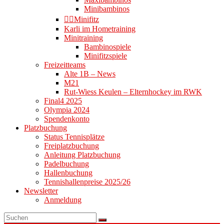
Minibambinos
👉🏻Minifitz
Karli im Hometraining
Minitraining
Bambinospiele
Minifitzspiele
Freizeitteams
Alte 1B – News
M21
Rut-Wiess Keulen – Elternhockey im RWK
Final4 2025
Olympia 2024
Spendenkonto
Platzbuchung
Status Tennisplätze
Freiplatzbuchung
Anleitung Platzbuchung
Padelbuchung
Hallenbuchung
Tennishallenpreise 2025/26
Newsletter
Anmeldung