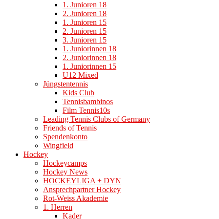
1. Junioren 18
2. Junioren 18
1. Junioren 15
2. Junioren 15
3. Junioren 15
1. Juniorinnen 18
2. Juniorinnen 18
1. Juniorinnen 15
U12 Mixed
Jüngstentennis
Kids Club
Tennisbambinos
Film Tennis10s
Leading Tennis Clubs of Germany
Friends of Tennis
Spendenkonto
Wingfield
Hockey
Hockeycamps
Hockey News
HOCKEYLIGA + DYN
Ansprechpartner Hockey
Rot-Weiss Akademie
1. Herren
Kader