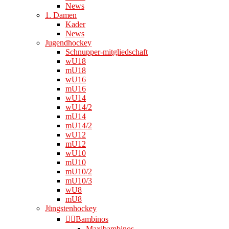
News
1. Damen
Kader
News
Jugendhockey
Schnupper-mitgliedschaft
wU18
mU18
wU16
mU16
wU14
wU14/2
mU14
mU14/2
wU12
mU12
wU10
mU10
mU10/2
mU10/3
wU8
mU8
Jüngstenhockey
👉🏻Bambinos
Maxibambinos