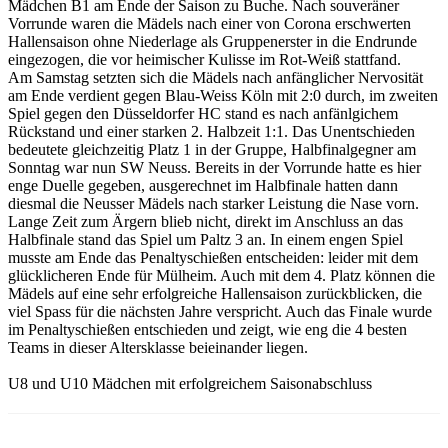
Mädchen B1 am Ende der Saison zu Buche. Nach souveräner
Vorrunde waren die Mädels nach einer von Corona erschwerten
Hallensaison ohne Niederlage als Gruppenerster in die Endrunde
eingezogen, die vor heimischer Kulisse im Rot-Weiß stattfand.
Am Samstag setzten sich die Mädels nach anfänglicher Nervosität
am Ende verdient gegen Blau-Weiss Köln mit 2:0 durch, im zweiten
Spiel gegen den Düsseldorfer HC stand es nach anfänlgichem
Rückstand und einer starken 2. Halbzeit 1:1. Das Unentschieden
bedeutete gleichzeitig Platz 1 in der Gruppe, Halbfinalgegner am
Sonntag war nun SW Neuss. Bereits in der Vorrunde hatte es hier
enge Duelle gegeben, ausgerechnet im Halbfinale hatten dann
diesmal die Neusser Mädels nach starker Leistung die Nase vorn.
Lange Zeit zum Ärgern blieb nicht, direkt im Anschluss an das
Halbfinale stand das Spiel um Paltz 3 an. In einem engen Spiel
musste am Ende das Penaltyschießen entscheiden: leider mit dem
glücklicheren Ende für Mülheim. Auch mit dem 4. Platz können die
Mädels auf eine sehr erfolgreiche Hallensaison zurückblicken, die
viel Spass für die nächsten Jahre verspricht. Auch das Finale wurde
im Penaltyschießen entschieden und zeigt, wie eng die 4 besten
Teams in dieser Altersklasse beieinander liegen.
U8 und U10 Mädchen mit erfolgreichem Saisonabschluss