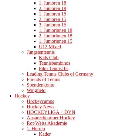
1. Junioren 18
2. Junioren 18
1. Junioren 15
2. Junioren 15
3. Junioren 15
1. Juniorinnen 18
2. Juniorinnen 18
1. Juniorinnen 15
U12 Mixed
Jüngstentennis
Kids Club
Tennisbambinos
Film Tennis10s
Leading Tennis Clubs of Germany
Friends of Tennis
Spendenkonto
Wingfield
Hockey
Hockeycamps
Hockey News
HOCKEYLIGA + DYN
Ansprechpartner Hockey
Rot-Weiss Akademie
1. Herren
Kader