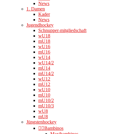
News
1. Damen
Kader
News
Jugendhockey
Schnupper-mitgliedschaft
wU18
mU18
wU16
mU16
wU14
wU14/2
mU14
mU14/2
wU12
mU12
wU10
mU10
mU10/2
mU10/3
wU8
mU8
Jüngstenhockey
👉🏻Bambinos
Maxibambinos