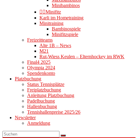
Minibambinos
👉🏻Minifitz
Karli im Hometraining
Minitraining
Bambinospiele
Minifitzspiele
Freizeitteams
Alte 1B – News
M21
Rut-Wiess Keulen – Elternhockey im RWK
Final4 2025
Olympia 2024
Spendenkonto
Platzbuchung
Status Tennisplätze
Freiplatzbuchung
Anleitung Platzbuchung
Padelbuchung
Hallenbuchung
Tennishallenpreise 2025/26
Newsletter
Anmeldung