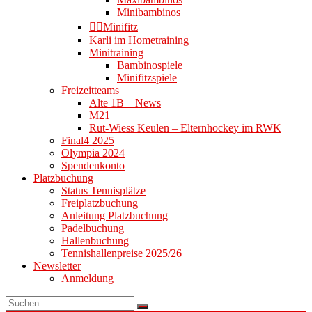
Minibambinos
👉🏻Minifitz
Karli im Hometraining
Minitraining
Bambinospiele
Minifitzspiele
Freizeitteams
Alte 1B – News
M21
Rut-Wiess Keulen – Elternhockey im RWK
Final4 2025
Olympia 2024
Spendenkonto
Platzbuchung
Status Tennisplätze
Freiplatzbuchung
Anleitung Platzbuchung
Padelbuchung
Hallenbuchung
Tennishallenpreise 2025/26
Newsletter
Anmeldung