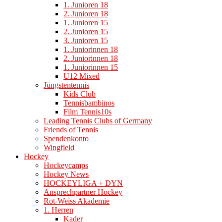
1. Junioren 18
2. Junioren 18
1. Junioren 15
2. Junioren 15
3. Junioren 15
1. Juniorinnen 18
2. Juniorinnen 18
1. Juniorinnen 15
U12 Mixed
Jüngstentennis
Kids Club
Tennisbambinos
Film Tennis10s
Leading Tennis Clubs of Germany
Friends of Tennis
Spendenkonto
Wingfield
Hockey
Hockeycamps
Hockey News
HOCKEYLIGA + DYN
Ansprechpartner Hockey
Rot-Weiss Akademie
1. Herren
Kader