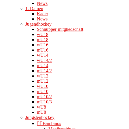
News
1. Damen
Kader
News
Jugendhockey
Schnupper-mitgliedschaft
wU18
mU18
wU16
mU16
wU14
wU14/2
mU14
mU14/2
wU12
mU12
wU10
mU10
mU10/2
mU10/3
wU8
mU8
Jüngstenhockey
👉🏻Bambinos
Maxibambinos