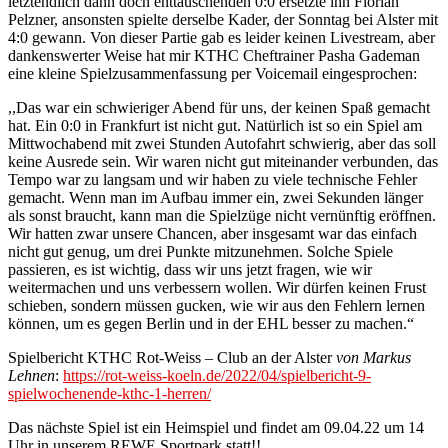
letztendlich dann doch enttäuschenden 0:0 ersetzte ihn Florian
Pelzner, ansonsten spielte derselbe Kader, der Sonntag bei Alster mit
4:0 gewann. Von dieser Partie gab es leider keinen Livestream, aber
dankenswerter Weise hat mir KTHC Cheftrainer Pasha Gademan
eine kleine Spielzusammenfassung per Voicemail eingesprochen:
,,Das war ein schwieriger Abend für uns, der keinen Spaß gemacht
hat. Ein 0:0 in Frankfurt ist nicht gut. Natürlich ist so ein Spiel am
Mittwochabend mit zwei Stunden Autofahrt schwierig, aber das soll
keine Ausrede sein. Wir waren nicht gut miteinander verbunden, das
Tempo war zu langsam und wir haben zu viele technische Fehler
gemacht. Wenn man im Aufbau immer ein, zwei Sekunden länger
als sonst braucht, kann man die Spielzüge nicht vernünftig eröffnen.
Wir hatten zwar unsere Chancen, aber insgesamt war das einfach
nicht gut genug, um drei Punkte mitzunehmen. Solche Spiele
passieren, es ist wichtig, dass wir uns jetzt fragen, wie wir
weitermachen und uns verbessern wollen. Wir dürfen keinen Frust
schieben, sondern müssen gucken, wie wir aus den Fehlern lernen
können, um es gegen Berlin und in der EHL besser zu machen.“
Spielbericht KTHC Rot-Weiss – Club an der Alster
von Markus
Lehnen
:
https://rot-weiss-koeln.de/2022/04/spielbericht-9-
spielwochenende-kthc-1-herren/
Das nächste Spiel ist ein Heimspiel und findet am 09.04.22 um 14
Uhr in unserem REWE Sportpark statt!!