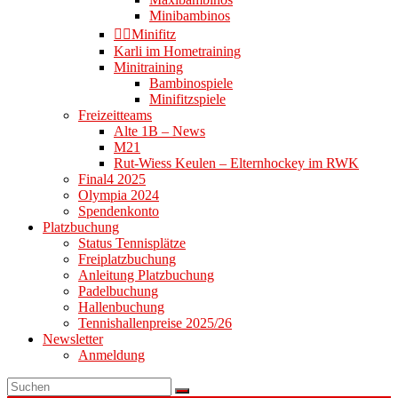
Minibambinos
👉🏻Minifitz
Karli im Hometraining
Minitraining
Bambinospiele
Minifitzspiele
Freizeitteams
Alte 1B – News
M21
Rut-Wiess Keulen – Elternhockey im RWK
Final4 2025
Olympia 2024
Spendenkonto
Platzbuchung
Status Tennisplätze
Freiplatzbuchung
Anleitung Platzbuchung
Padelbuchung
Hallenbuchung
Tennishallenpreise 2025/26
Newsletter
Anmeldung