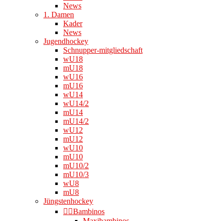
News
1. Damen
Kader
News
Jugendhockey
Schnupper-mitgliedschaft
wU18
mU18
wU16
mU16
wU14
wU14/2
mU14
mU14/2
wU12
mU12
wU10
mU10
mU10/2
mU10/3
wU8
mU8
Jüngstenhockey
👉🏻Bambinos
Maxibambinos