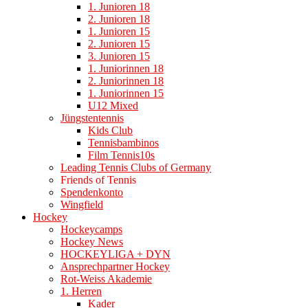
1. Junioren 18
2. Junioren 18
1. Junioren 15
2. Junioren 15
3. Junioren 15
1. Juniorinnen 18
2. Juniorinnen 18
1. Juniorinnen 15
U12 Mixed
Jüngstentennis
Kids Club
Tennisbambinos
Film Tennis10s
Leading Tennis Clubs of Germany
Friends of Tennis
Spendenkonto
Wingfield
Hockey
Hockeycamps
Hockey News
HOCKEYLIGA + DYN
Ansprechpartner Hockey
Rot-Weiss Akademie
1. Herren
Kader