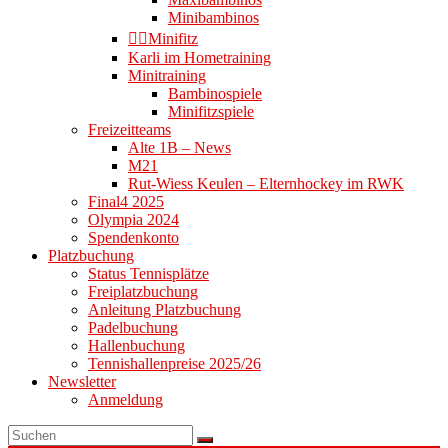
Minibambinos
👉🏻Minifitz
Karli im Hometraining
Minitraining
Bambinospiele
Minifitzspiele
Freizeitteams
Alte 1B – News
M21
Rut-Wiess Keulen – Elternhockey im RWK
Final4 2025
Olympia 2024
Spendenkonto
Platzbuchung
Status Tennisplätze
Freiplatzbuchung
Anleitung Platzbuchung
Padelbuchung
Hallenbuchung
Tennishallenpreise 2025/26
Newsletter
Anmeldung