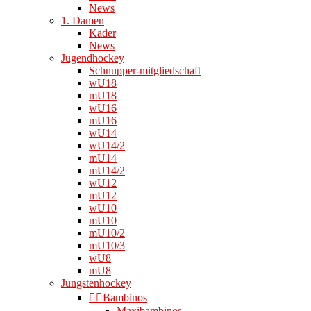
News
1. Damen
Kader
News
Jugendhockey
Schnupper-mitgliedschaft
wU18
mU18
wU16
mU16
wU14
wU14/2
mU14
mU14/2
wU12
mU12
wU10
mU10
mU10/2
mU10/3
wU8
mU8
Jüngstenhockey
👉🏻Bambinos
Maxibambinos