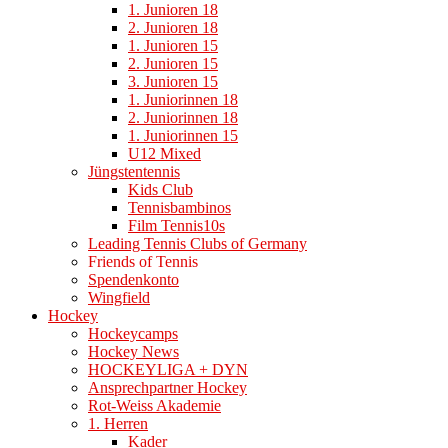
1. Junioren 18
2. Junioren 18
1. Junioren 15
2. Junioren 15
3. Junioren 15
1. Juniorinnen 18
2. Juniorinnen 18
1. Juniorinnen 15
U12 Mixed
Jüngstentennis
Kids Club
Tennisbambinos
Film Tennis10s
Leading Tennis Clubs of Germany
Friends of Tennis
Spendenkonto
Wingfield
Hockey
Hockeycamps
Hockey News
HOCKEYLIGA + DYN
Ansprechpartner Hockey
Rot-Weiss Akademie
1. Herren
Kader