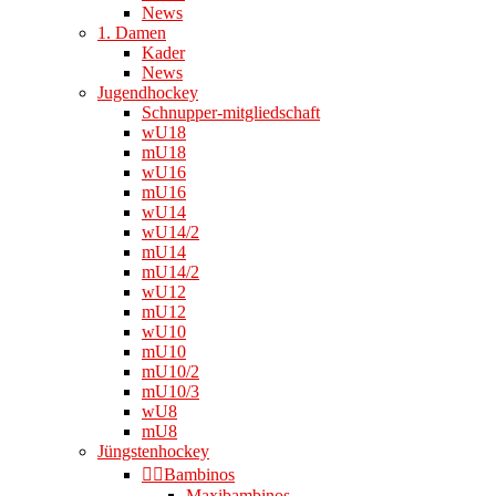
News
1. Damen
Kader
News
Jugendhockey
Schnupper-mitgliedschaft
wU18
mU18
wU16
mU16
wU14
wU14/2
mU14
mU14/2
wU12
mU12
wU10
mU10
mU10/2
mU10/3
wU8
mU8
Jüngstenhockey
👉🏻Bambinos
Maxibambinos