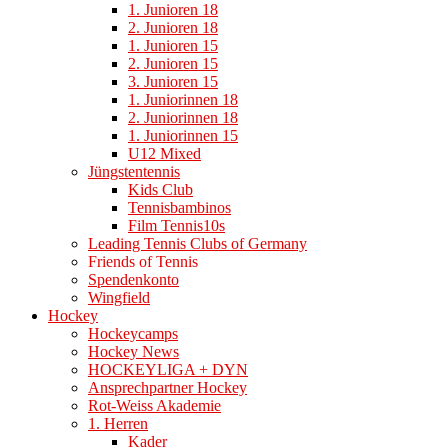
1. Junioren 18
2. Junioren 18
1. Junioren 15
2. Junioren 15
3. Junioren 15
1. Juniorinnen 18
2. Juniorinnen 18
1. Juniorinnen 15
U12 Mixed
Jüngstentennis
Kids Club
Tennisbambinos
Film Tennis10s
Leading Tennis Clubs of Germany
Friends of Tennis
Spendenkonto
Wingfield
Hockey
Hockeycamps
Hockey News
HOCKEYLIGA + DYN
Ansprechpartner Hockey
Rot-Weiss Akademie
1. Herren
Kader