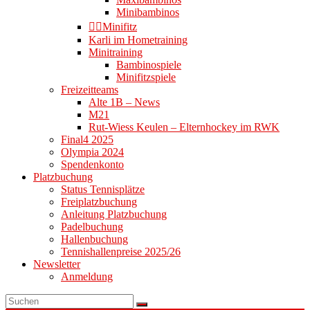
Minibambinos
👉🏻Minifitz
Karli im Hometraining
Minitraining
Bambinospiele
Minifitzspiele
Freizeitteams
Alte 1B – News
M21
Rut-Wiess Keulen – Elternhockey im RWK
Final4 2025
Olympia 2024
Spendenkonto
Platzbuchung
Status Tennisplätze
Freiplatzbuchung
Anleitung Platzbuchung
Padelbuchung
Hallenbuchung
Tennishallenpreise 2025/26
Newsletter
Anmeldung