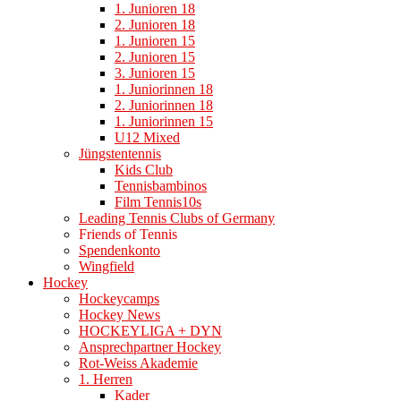
1. Junioren 18
2. Junioren 18
1. Junioren 15
2. Junioren 15
3. Junioren 15
1. Juniorinnen 18
2. Juniorinnen 18
1. Juniorinnen 15
U12 Mixed
Jüngstentennis
Kids Club
Tennisbambinos
Film Tennis10s
Leading Tennis Clubs of Germany
Friends of Tennis
Spendenkonto
Wingfield
Hockey
Hockeycamps
Hockey News
HOCKEYLIGA + DYN
Ansprechpartner Hockey
Rot-Weiss Akademie
1. Herren
Kader