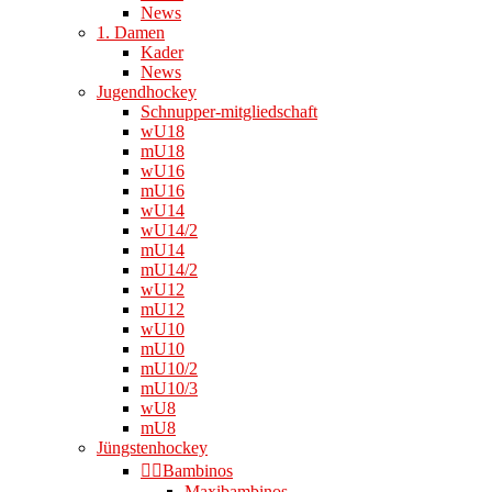
News
1. Damen
Kader
News
Jugendhockey
Schnupper-mitgliedschaft
wU18
mU18
wU16
mU16
wU14
wU14/2
mU14
mU14/2
wU12
mU12
wU10
mU10
mU10/2
mU10/3
wU8
mU8
Jüngstenhockey
👉🏻Bambinos
Maxibambinos