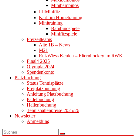
Minibambinos
👉🏻Minifitz
Karli im Hometraining
Minitraining
Bambinospiele
Minifitzspiele
Freizeitteams
Alte 1B – News
M21
Rut-Wiess Keulen – Elternhockey im RWK
Final4 2025
Olympia 2024
Spendenkonto
Platzbuchung
Status Tennisplätze
Freiplatzbuchung
Anleitung Platzbuchung
Padelbuchung
Hallenbuchung
Tennishallenpreise 2025/26
Newsletter
Anmeldung