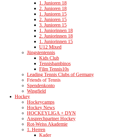
1. Junioren 18
2. Junioren 18
1. Junioren 15
2. Junioren 15
3. Junioren 15
1. Juniorinnen 18
2. Juniorinnen 18
1. Juniorinnen 15
U12 Mixed
Jüngstentennis
Kids Club
Tennisbambinos
Film Tennis10s
Leading Tennis Clubs of Germany
Friends of Tennis
Spendenkonto
Wingfield
Hockey
Hockeycamps
Hockey News
HOCKEYLIGA + DYN
Ansprechpartner Hockey
Rot-Weiss Akademie
1. Herren
Kader