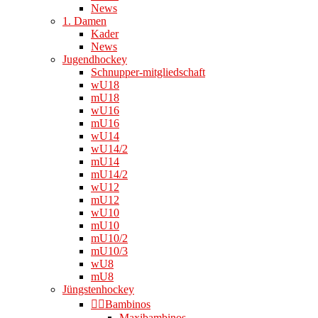
News
1. Damen
Kader
News
Jugendhockey
Schnupper-mitgliedschaft
wU18
mU18
wU16
mU16
wU14
wU14/2
mU14
mU14/2
wU12
mU12
wU10
mU10
mU10/2
mU10/3
wU8
mU8
Jüngstenhockey
👉🏻Bambinos
Maxibambinos