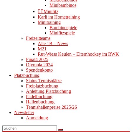
Minibambinos
👉🏻Minifitz
Karli im Hometraining
Minitraining
Bambinospiele
Minifitzspiele
Freizeitteams
Alte 1B – News
M21
Rut-Wiess Keulen – Elternhockey im RWK
Final4 2025
Olympia 2024
Spendenkonto
Platzbuchung
Status Tennisplätze
Freiplatzbuchung
Anleitung Platzbuchung
Padelbuchung
Hallenbuchung
Tennishallenpreise 2025/26
Newsletter
Anmeldung