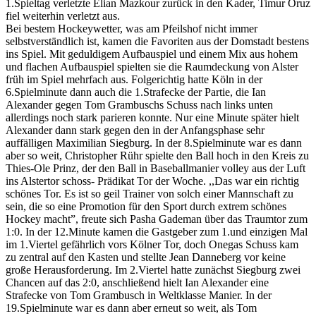
1.Spieltag verletzte Elian Mazkour zurück in den Kader, Timur Oruz
fiel weiterhin verletzt aus.
Bei bestem Hockeywetter, was am Pfeilshof nicht immer
selbstverständlich ist, kamen die Favoriten aus der Domstadt bestens
ins Spiel. Mit geduldigem Aufbauspiel und einem Mix aus hohem
und flachen Aufbauspiel spielten sie die Raumdeckung von Alster
früh im Spiel mehrfach aus. Folgerichtig hatte Köln in der
6.Spielminute dann auch die 1.Strafecke der Partie, die Ian
Alexander gegen Tom Grambuschs Schuss nach links unten
allerdings noch stark parieren konnte. Nur eine Minute später hielt
Alexander dann stark gegen den in der Anfangsphase sehr
auffälligen Maximilian Siegburg. In der 8.Spielminute war es dann
aber so weit, Christopher Rühr spielte den Ball hoch in den Kreis zu
Thies-Ole Prinz, der den Ball in Baseballmanier volley aus der Luft
ins Alstertor schoss- Prädikat Tor der Woche. ,,Das war ein richtig
schönes Tor. Es ist so geil Trainer von solch einer Mannschaft zu
sein, die so eine Promotion für den Sport durch extrem schönes
Hockey macht”, freute sich Pasha Gademan über das Traumtor zum
1:0. In der 12.Minute kamen die Gastgeber zum 1.und einzigen Mal
im 1.Viertel gefährlich vors Kölner Tor, doch Onegas Schuss kam
zu zentral auf den Kasten und stellte Jean Danneberg vor keine
große Herausforderung. Im 2.Viertel hatte zunächst Siegburg zwei
Chancen auf das 2:0, anschließend hielt Ian Alexander eine
Strafecke von Tom Grambusch in Weltklasse Manier. In der
19.Spielminute war es dann aber erneut so weit, als Tom