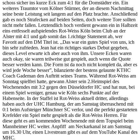
schoss sicher ins kurze Eck zum 4:1 für die Domstädter ein. Ein
weiteres Traumtor vom Kölner Stürmer, der an diesem Nachmittag
seine beste Leistung seit langem auf den Platz brachte. Anschließend
gab es noch Strafecken auf beiden Seiten, doch weitere Tore sollten
nicht mehr fallen. Letztendlich hoch verdient gewann ein in Halbzeit
eins entfesselt aufspielendes Rot-Weiss Köln beim Club an der
Alster mit 4:1 und gab somit das 1.richtige Statement ab, wer
Favorit auf den DM Titel ist. ,,Das war ein gutes Spiel von uns, ich
bin sehr zufrieden. Jean hat ein richtiges starkes Debut gegeben,
dieses Level erwarte ich aber auch von ihm. Unsere Ecken waren
auch okay, sie waren teilweise gut gespielt, auch wenn die Quote
besser werden kann. Die Form ist da noch nicht komplett da, aber es
wird jede Woche besser”, bilanzierte der bestens gelaunte KTHC
Coach Gademan den Auftritt seines Teams. Während Rot-Weiss am
Sonntag spielfrei hatte, gewann Alster sein 2.Heimspiel des
Wochenendes mit 3:2 gegen den Düsseldorfer HC und hat nun, bei
einem Spiel weniger, genau wie Köln sechs Punkte auf der
Habenseite. In der Staffel ist Rot-Weiss aktuell dritter, allerdings
haben auch der UHC Hamburg, der am Samstag überraschend mit
0:1 beim Aufsteiger Münchner SC verlor, und die perfekt gestarteten
Krefelder ein Spiel mehr gespielt als die Rot-Weiss Herren. Für
diese geht es am kommenden Wochenende mit dem Topspiel beim
Mannheimer HC weiter. Anpfiff am Neckarkanal ist am Samstag
um 16.30 Uhr, einen Livestream gibt es auf dem YouTube Kanal des
MHC.