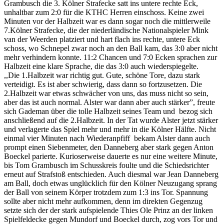
Grambusch die 3. Kölner Strafecke satt ins untere rechte Eck,
unhaltbar zum 2:0 für die KTHC Herren einschoss. Keine zwei
Minuten vor der Halbzeit war es dann sogar noch die mittlerweile
7.Kölner Strafecke, die der niederländische Nationalspieler Mink
van der Weerden platziert und hart flach ins rechte, untere Eck
schoss, wo Schnepel zwar noch an den Ball kam, das 3:0 aber nicht
mehr verhindern konnte. 11:2 Chancen und 7:0 Ecken sprachen zur
Halbzeit eine klare Sprache, die das 3:0 auch wiederspiegelte.
,,Die 1.Halbzeit war richtig gut. Gute, schöne Tore, dazu stark
verteidigt. Es ist aber schwierig, dass dann so fortzusetzen. Die
2.Halbzeit war etwas schwächer von uns, das muss nicht so sein,
aber das ist auch normal. Alster war dann aber auch stärker”, freute
sich Gademan über die tolle Halbzeit seines Team und bezog sich
anschließend auf die 2.Halbzeit. In der Tat wurde Alster jetzt stärker
und verlagerte das Spiel mehr und mehr in die Kölner Hälfte. Nicht
einmal vier Minuten nach Wiederanpfiff bekam Alster dann auch
prompt einen Siebenmeter, den Danneberg aber stark gegen Anton
Boeckel parierte. Kurioserweise dauerte es nur eine weitere Minute,
bis Tom Grambusch im Schusskreis foulte und die Schiedsrichter
erneut auf Strafstoß entschieden. Auch diesmal war Jean Danneberg
am Ball, doch etwas unglücklich für den Kölner Neuzugang sprang
der Ball von seinem Körper trotzdem zum 1:3 ins Tor. Spannung
sollte aber nicht mehr aufkommen, denn im direkten Gegenzug
setzte sich der der stark aufspielende Thies Ole Prinz an der linken
Spielfeldecke gegen Mundorf und Boeckel durch, zog vors Tor und