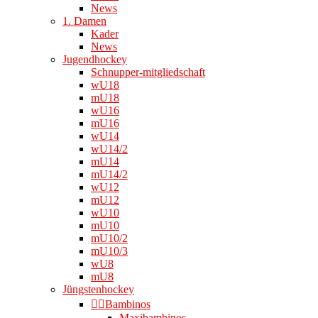
News
1. Damen
Kader
News
Jugendhockey
Schnupper-mitgliedschaft
wU18
mU18
wU16
mU16
wU14
wU14/2
mU14
mU14/2
wU12
mU12
wU10
mU10
mU10/2
mU10/3
wU8
mU8
Jüngstenhockey
👉🏻Bambinos
Maxibambinos