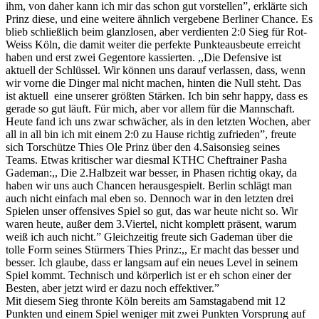
ihm, von daher kann ich mir das schon gut vorstellen”, erklärte sich
Prinz diese, und eine weitere ähnlich vergebene Berliner Chance. Es
blieb schließlich beim glanzlosen, aber verdienten 2:0 Sieg für Rot-
Weiss Köln, die damit weiter die perfekte Punkteausbeute erreicht
haben und erst zwei Gegentore kassierten. ,,Die Defensive ist
aktuell der Schlüssel. Wir können uns darauf verlassen, dass, wenn
wir vorne die Dinger mal nicht machen, hinten die Null steht. Das
ist aktuell eine unserer größten Stärken. Ich bin sehr happy, dass es
gerade so gut läuft. Für mich, aber vor allem für die Mannschaft.
Heute fand ich uns zwar schwächer, als in den letzten Wochen, aber
all in all bin ich mit einem 2:0 zu Hause richtig zufrieden”, freute
sich Torschütze Thies Ole Prinz über den 4.Saisonsieg seines
Teams. Etwas kritischer war diesmal KTHC Cheftrainer Pasha
Gademan:,, Die 2.Halbzeit war besser, in Phasen richtig okay, da
haben wir uns auch Chancen herausgespielt. Berlin schlägt man
auch nicht einfach mal eben so. Dennoch war in den letzten drei
Spielen unser offensives Spiel so gut, das war heute nicht so. Wir
waren heute, außer dem 3.Viertel, nicht komplett präsent, warum
weiß ich auch nicht.” Gleichzeitig freute sich Gademan über die
tolle Form seines Stürmers Thies Prinz:,, Er macht das besser und
besser. Ich glaube, dass er langsam auf ein neues Level in seinem
Spiel kommt. Technisch und körperlich ist er eh schon einer der
Besten, aber jetzt wird er dazu noch effektiver.”
Mit diesem Sieg thronte Köln bereits am Samstagabend mit 12
Punkten und einem Spiel weniger mit zwei Punkten Vorsprung auf