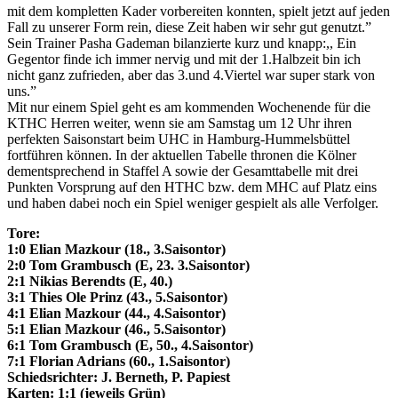
mit dem kompletten Kader vorbereiten konnten, spielt jetzt auf jeden
Fall zu unserer Form rein, diese Zeit haben wir sehr gut genutzt.”
Sein Trainer Pasha Gademan bilanzierte kurz und knapp:,, Ein
Gegentor finde ich immer nervig und mit der 1.Halbzeit bin ich
nicht ganz zufrieden, aber das 3.und 4.Viertel war super stark von
uns.”
Mit nur einem Spiel geht es am kommenden Wochenende für die
KTHC Herren weiter, wenn sie am Samstag um 12 Uhr ihren
perfekten Saisonstart beim UHC in Hamburg-Hummelsbüttel
fortführen können. In der aktuellen Tabelle thronen die Kölner
dementsprechend in Staffel A sowie der Gesamttabelle mit drei
Punkten Vorsprung auf den HTHC bzw. dem MHC auf Platz eins
und haben dabei noch ein Spiel weniger gespielt als alle Verfolger.
Tore:
1:0 Elian Mazkour (18., 3.Saisontor)
2:0 Tom Grambusch (E, 23. 3.Saisontor)
2:1 Nikias Berendts (E, 40.)
3:1 Thies Ole Prinz (43., 5.Saisontor)
4:1 Elian Mazkour (44., 4.Saisontor)
5:1 Elian Mazkour (46., 5.Saisontor)
6:1 Tom Grambusch (E, 50., 4.Saisontor)
7:1 Florian Adrians (60., 1.Saisontor)
Schiedsrichter: J. Berneth, P. Papiest
Karten: 1:1 (jeweils Grün)