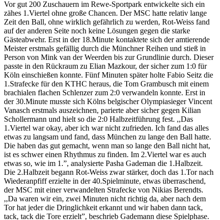
Vor gut 200 Zuschauern im Rewe-Sportpark entwickelte sich ein
zähes 1.Viertel ohne große Chancen. Der MSC hatte relativ lange
Zeit den Ball, ohne wirklich gefährlich zu werden, Rot-Weiss fand
auf der anderen Seite noch keine Lösungen gegen die starke
Gästeabwehr. Erst in der 18.Minute kontaktete sich der amtierende
Meister erstmals gefällig durch die Münchner Reihen und stieß in
Person von Mink van der Weerden bis zur Grundlinie durch. Dieser
passte in den Rückraum zu Elian Mazkour, der sicher zum 1:0 für
Köln einschießen konnte. Fünf Minuten später holte Fabio Seitz die
1.Strafecke für den KTHC heraus, die Tom Grambusch mit einem
brachialen flachen Schlenzer zum 2:0 verwandeln konnte. Erst in
der 30.Minute musste sich Kölns belgischer Olympiasieger Vincent
Vanasch erstmals auszeichnen, parierte aber sicher gegen Kilian
Schollermann und hielt so die 2:0 Halbzeitführung fest. ,,Das
1.Viertel war okay, aber ich war nicht zufrieden. Ich fand das alles
etwas zu langsam und fand, dass München zu lange den Ball hatte.
Die haben das gut gemacht, wenn man so lange den Ball nicht hat,
ist es schwer einen Rhythmus zu finden. Im 2.Viertel war es auch
etwas so, wie im 1.”, analysierte Pasha Gademan die 1.Halbzeit.
Die 2.Halbzeit begann Rot-Weiss zwar stärker, doch das 1.Tor nach
Wiederanpfiff erzielte in der 40.Spielminute, etwas überraschend,
der MSC mit einer verwandelten Strafecke von Nikias Berendts.
,,Da waren wir ein, zwei Minuten nicht richtig da, aber nach dem
Tor hat jeder die Dringlichkeit erkannt und wir haben dann tack,
tack, tack die Tore erzielt”, beschrieb Gademann diese Spielphase.