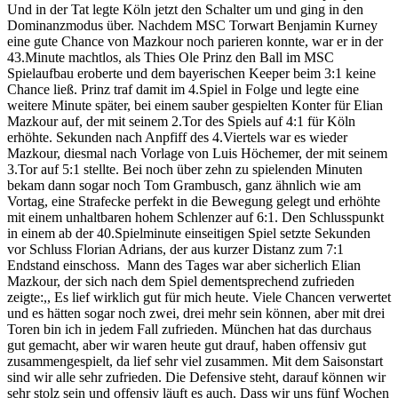
Und in der Tat legte Köln jetzt den Schalter um und ging in den
Dominanzmodus über. Nachdem MSC Torwart Benjamin Kurney
eine gute Chance von Mazkour noch parieren konnte, war er in der
43.Minute machtlos, als Thies Ole Prinz den Ball im MSC
Spielaufbau eroberte und dem bayerischen Keeper beim 3:1 keine
Chance ließ. Prinz traf damit im 4.Spiel in Folge und legte eine
weitere Minute später, bei einem sauber gespielten Konter für Elian
Mazkour auf, der mit seinem 2.Tor des Spiels auf 4:1 für Köln
erhöhte. Sekunden nach Anpfiff des 4.Viertels war es wieder
Mazkour, diesmal nach Vorlage von Luis Höchemer, der mit seinem
3.Tor auf 5:1 stellte. Bei noch über zehn zu spielenden Minuten
bekam dann sogar noch Tom Grambusch, ganz ähnlich wie am
Vortag, eine Strafecke perfekt in die Bewegung gelegt und erhöhte
mit einem unhaltbaren hohem Schlenzer auf 6:1. Den Schlusspunkt
in einem ab der 40.Spielminute einseitigen Spiel setzte Sekunden
vor Schluss Florian Adrians, der aus kurzer Distanz zum 7:1
Endstand einschoss. Mann des Tages war aber sicherlich Elian
Mazkour, der sich nach dem Spiel dementsprechend zufrieden
zeigte:,, Es lief wirklich gut für mich heute. Viele Chancen verwertet
und es hätten sogar noch zwei, drei mehr sein können, aber mit drei
Toren bin ich in jedem Fall zufrieden. München hat das durchaus
gut gemacht, aber wir waren heute gut drauf, haben offensiv gut
zusammengespielt, da lief sehr viel zusammen. Mit dem Saisonstart
sind wir alle sehr zufrieden. Die Defensive steht, darauf können wir
sehr stolz sein und offensiv läuft es auch. Dass wir uns fünf Wochen