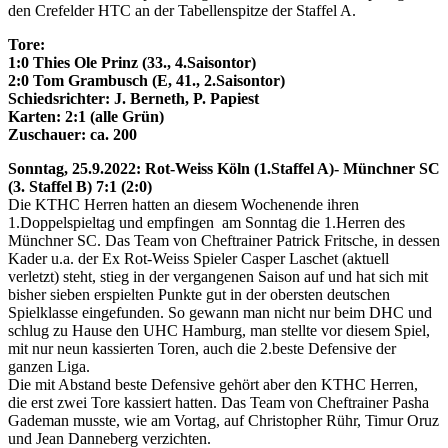
den Crefelder HTC an der Tabellenspitze der Staffel A.
Tore:
1:0 Thies Ole Prinz (33., 4.Saisontor)
2:0 Tom Grambusch (E, 41., 2.Saisontor)
Schiedsrichter: J. Berneth, P. Papiest
Karten: 2:1 (alle Grün)
Zuschauer: ca. 200
Sonntag, 25.9.2022: Rot-Weiss Köln (1.Staffel A)- Münchner SC
(3. Staffel B) 7:1 (2:0)
Die KTHC Herren hatten an diesem Wochenende ihren
1.Doppelspieltag und empfingen am Sonntag die 1.Herren des
Münchner SC. Das Team von Cheftrainer Patrick Fritsche, in dessen
Kader u.a. der Ex Rot-Weiss Spieler Casper Laschet (aktuell
verletzt) steht, stieg in der vergangenen Saison auf und hat sich mit
bisher sieben erspielten Punkte gut in der obersten deutschen
Spielklasse eingefunden. So gewann man nicht nur beim DHC und
schlug zu Hause den UHC Hamburg, man stellte vor diesem Spiel,
mit nur neun kassierten Toren, auch die 2.beste Defensive der
ganzen Liga.
Die mit Abstand beste Defensive gehört aber den KTHC Herren,
die erst zwei Tore kassiert hatten. Das Team von Cheftrainer Pasha
Gademan musste, wie am Vortag, auf Christopher Rühr, Timur Oruz
und Jean Danneberg verzichten.