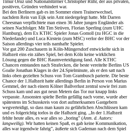
Timur Oruz und Nationalstürmer Christopher Rühr, der aus privaten,
positiven, Gründen verhindert war.
Bei den Berlinern gab es im Sommer einen Trainerwechsel,
nachdem Rein van Eijk sein Amt niedergelegt hatte. Mit Darren
Cheesman verpflichtete man einen 36 Jahre jungen Engländer als
seinen Nachfolger. Mit Tim Strüven, Florian Sperling (zum UHC
Hamburg), dem Ex KTHC Spieler Jonas Gomoll (zu HGC in die
Niederlande) und Luca Kirstein (zum MSC) verlor der BHC vor der
Saison allerdings vier teils namhafte Spieler.
Vor gut 200 Zuschauern in Köln-Müngersdorf entwickelte sich in
Halbzeit eins ein zähes Spiel, bei dem Köln keine wirklichen
Lösung gegen die BHC Raumverteidigung fand. Alle KTHC
Chancen entstanden nach Strafecken, die beste vereitelte Berlins US
Goalie Jonathan Klages in der 24.Spielminute, als er den satt nach
links oben gezielten Schuss von Tom Grambusch parierte. Die beste
Chance der 1.Halbzeit hatte allerdings Berlin in Person von Marius
Gemmel, der nach einem Kölner Ballverlust zentral sowie frei zum
Schuss kam und aus gut neun Metern das Tor nur knapp links
verpasste. Ansonsten spielte Berlin gefällig nach vorne, wurde aber
spätestens im Schusskreis von dort aufmerksamen Gastgebern
wegverteidigt, so dass man kaum zu gefährlichen Abschlüssen kam
und es folgerichtig torlos in die Halbzeit ging. ,,In der 1.Halbzeit
fehlte heute alles, es war alles so ,,boring” (
Anm. d. Autors:
langweilig)
. Wir hatten keinen Spaß, es gab keine Kommunikation,
alles war irgendwie fahrig”, äußerte sich Gademan nach dem Spiel