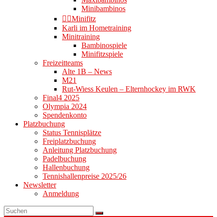
Minibambinos
👉🏻Minifitz
Karli im Hometraining
Minitraining
Bambinospiele
Minifitzspiele
Freizeitteams
Alte 1B – News
M21
Rut-Wiess Keulen – Elternhockey im RWK
Final4 2025
Olympia 2024
Spendenkonto
Platzbuchung
Status Tennisplätze
Freiplatzbuchung
Anleitung Platzbuchung
Padelbuchung
Hallenbuchung
Tennishallenpreise 2025/26
Newsletter
Anmeldung