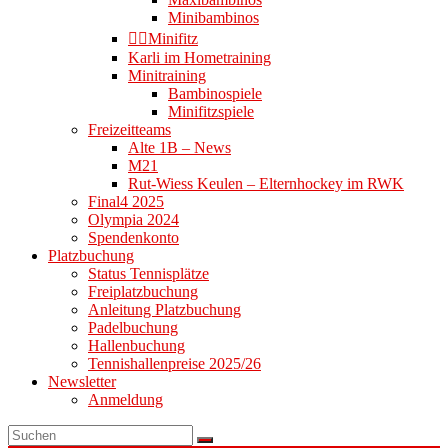
Minibambinos
👉🏻Minifitz
Karli im Hometraining
Minitraining
Bambinospiele
Minifitzspiele
Freizeitteams
Alte 1B – News
M21
Rut-Wiess Keulen – Elternhockey im RWK
Final4 2025
Olympia 2024
Spendenkonto
Platzbuchung
Status Tennisplätze
Freiplatzbuchung
Anleitung Platzbuchung
Padelbuchung
Hallenbuchung
Tennishallenpreise 2025/26
Newsletter
Anmeldung