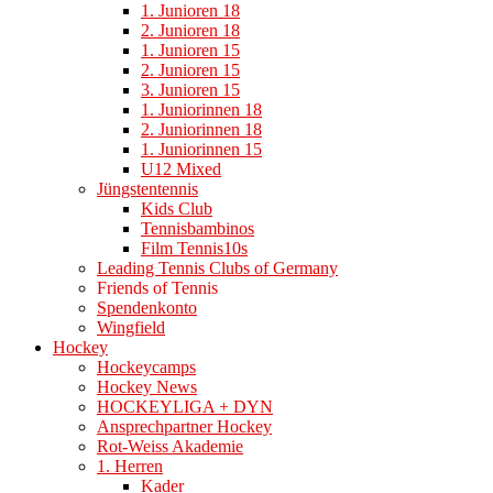
1. Junioren 18
2. Junioren 18
1. Junioren 15
2. Junioren 15
3. Junioren 15
1. Juniorinnen 18
2. Juniorinnen 18
1. Juniorinnen 15
U12 Mixed
Jüngstentennis
Kids Club
Tennisbambinos
Film Tennis10s
Leading Tennis Clubs of Germany
Friends of Tennis
Spendenkonto
Wingfield
Hockey
Hockeycamps
Hockey News
HOCKEYLIGA + DYN
Ansprechpartner Hockey
Rot-Weiss Akademie
1. Herren
Kader