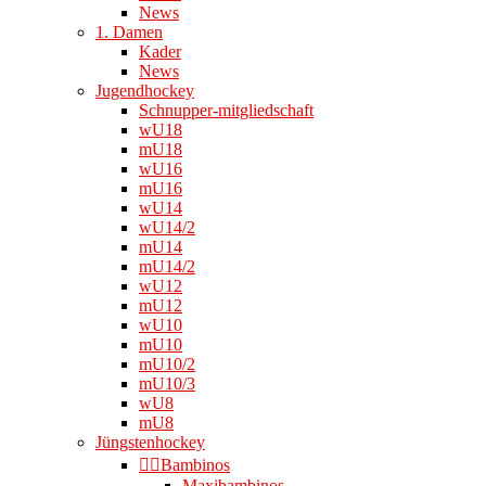
News
1. Damen
Kader
News
Jugendhockey
Schnupper-mitgliedschaft
wU18
mU18
wU16
mU16
wU14
wU14/2
mU14
mU14/2
wU12
mU12
wU10
mU10
mU10/2
mU10/3
wU8
mU8
Jüngstenhockey
👉🏻Bambinos
Maxibambinos