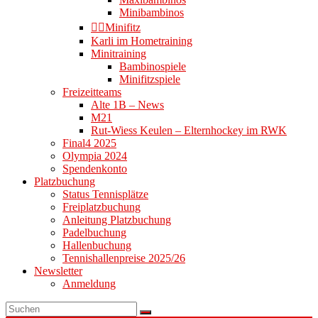
Minibambinos
👉🏻Minifitz
Karli im Hometraining
Minitraining
Bambinospiele
Minifitzspiele
Freizeitteams
Alte 1B – News
M21
Rut-Wiess Keulen – Elternhockey im RWK
Final4 2025
Olympia 2024
Spendenkonto
Platzbuchung
Status Tennisplätze
Freiplatzbuchung
Anleitung Platzbuchung
Padelbuchung
Hallenbuchung
Tennishallenpreise 2025/26
Newsletter
Anmeldung