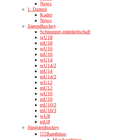
News
1. Damen
Kader
News
Jugendhockey
Schnupper-mitgliedschaft
wU18
mU18
wU16
mU16
wU14
wU14/2
mU14
mU14/2
wU12
mU12
wU10
mU10
mU10/2
mU10/3
wU8
mU8
Jüngstenhockey
👉🏻Bambinos
Maxibambinos