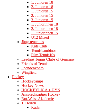
1. Junioren 18
2. Junioren 18
1. Junioren 15
2. Junioren 15
3. Junioren 15
1. Juniorinnen 18
2. Juniorinnen 18
1. Juniorinnen 15
U12 Mixed
Jüngstentennis
Kids Club
Tennisbambinos
Film Tennis10s
Leading Tennis Clubs of Germany
Friends of Tennis
Spendenkonto
Wingfield
Hockey
Hockeycamps
Hockey News
HOCKEYLIGA + DYN
Ansprechpartner Hockey
Rot-Weiss Akademie
1. Herren
Kader